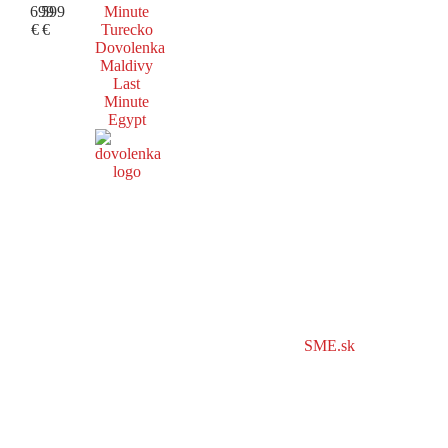
699
599
Minute
€
€
Turecko
Dovolenka
Maldivy
Last
Minute
Egypt
SME.sk