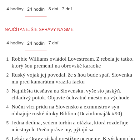
4 hodiny
3 dni
7 dní
24 hodín
NAJČÍTANEJŠIE SPRÁVY NA SME
4 hodiny
7 dní
24 hodín
Robbie Williams ovládol Lovestream. Z rebela je tatko,
1
ktorý šou premenil na obrovské karaoke
Ruský vojak jej povedal, že s ňou bude spať. Slovenka
2
mu pred kamarátmi vrazila facku
Najhlbšia tiesňava na Slovensku, vyše sto jaskýň,
3
chladivý potok. Objavte úchvatné miesto na východe
Noční vlci prídu na Slovensko a exministrov syn
4
obhajuje ruské útoky Bibliou (Dezinfomaják #90)
Jedna dedina, sedem turbín a otázka, ktorá rozdeľuje
5
miestnych. Prečo práve my, pýtajú sa
Lekár z Oravy získal prestížne ocenenie. K výskumu ho
6