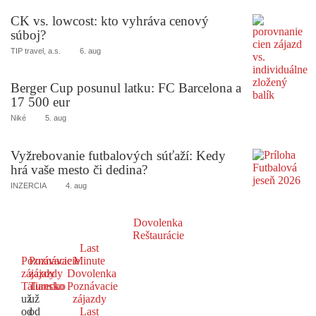
CK vs. lowcost: kto vyhráva cenový
súboj?
TIP travel, a.s.
6. aug
Berger Cup posunul latku: FC Barcelona a
17 500 eur
Niké
5. aug
Vyžrebovanie futbalových súťaží: Kedy
hrá vaše mesto či dedina?
INZERCIA
4. aug
Dovolenka
Reštaurácie
Last
Poznávacie
Poznávacie
Minute
zájazdy
zájazdy
Dovolenka
Taliansko
Turecko
Poznávacie
už
už
zájazdy
od
od
Last