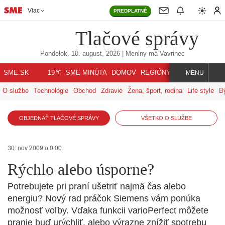
Viac
PREDPLATNÉ
Tlačové správy
Pondelok, 10. august, 2026
| Meniny má
Vavrinec
℃
SME.SK
SME MINÚTA
DOMOV
REGIÓNY
INDEX
SVET
19
MENU
O službe
Technológie
Obchod
Zdravie
Žena, šport, rodina
Life style
B
OBJEDNAŤ TLAČOVÉ SPRÁVY
VŠETKO O SLUŽBE
30. nov 2009 o 0:00
Rýchlo alebo úsporne?
Potrebujete pri praní ušetriť najmä čas alebo
energiu? Nový rad práčok Siemens vám ponúka
možnosť voľby. Vďaka funkcii varioPerfect môžete
pranie buď urýchliť, alebo výrazne znížiť spotrebu