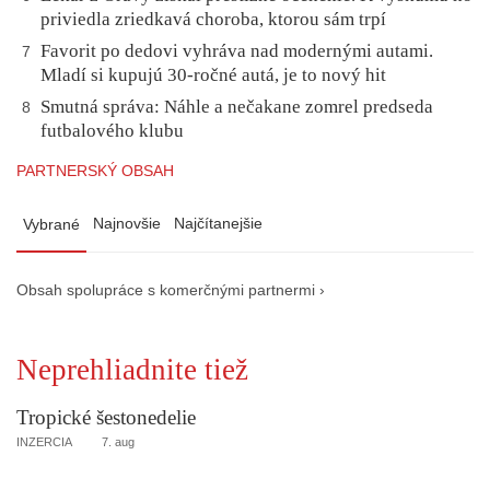
priviedla zriedkavá choroba, ktorou sám trpí
Favorit po dedovi vyhráva nad modernými autami.
7
Mladí si kupujú 30-ročné autá, je to nový hit
Smutná správa: Náhle a nečakane zomrel predseda
8
futbalového klubu
PARTNERSKÝ OBSAH
Najnovšie
Najčítanejšie
Vybrané
Obsah spolupráce s komerčnými partnermi ›
Neprehliadnite tiež
Tropické šestonedelie
INZERCIA
7. aug