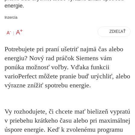
energie.
Inzercia
+
A
-
ZDIEĽAŤ
A
|
Potrebujete pri praní ušetriť najmä čas alebo
energiu? Nový rad práčok Siemens vám
ponúka možnosť voľby. Vďaka funkcii
varioPerfect môžete pranie buď urýchliť, alebo
výrazne znížiť spotrebu energie.
Vy rozhodujete, či chcete mať bielizeň vypratú
v priebehu krátkeho času alebo pri maximálnej
úspore energie. Keď k zvolenému programu