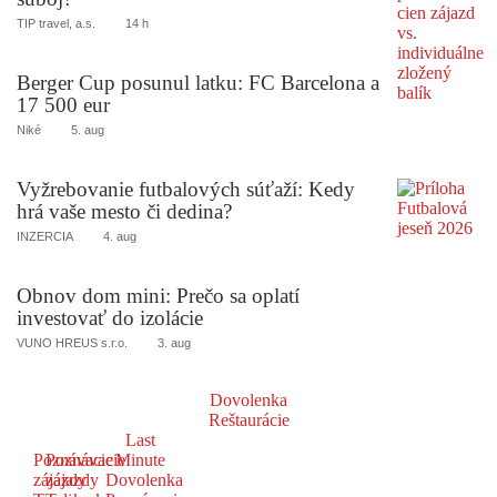
TIP travel, a.s.
14 h
Berger Cup posunul latku: FC Barcelona a
17 500 eur
Niké
5. aug
Vyžrebovanie futbalových súťaží: Kedy
hrá vaše mesto či dedina?
INZERCIA
4. aug
Obnov dom mini: Prečo sa oplatí
investovať do izolácie
VUNO HREUS s.r.o.
3. aug
Dovolenka
Reštaurácie
Last
Poznávacie
Poznávacie
Minute
zájazdy
zájazdy
Dovolenka