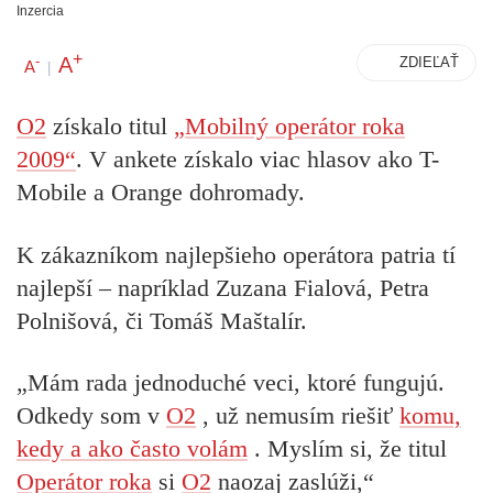
Inzercia
+
A
-
ZDIEĽAŤ
A
|
O2
získalo titul
„Mobilný operátor roka
2009“
. V ankete získalo viac hlasov ako T-
Mobile a Orange dohromady.
K zákazníkom najlepšieho operátora patria tí
najlepší – napríklad Zuzana Fialová, Petra
Polnišová, či Tomáš Maštalír.
„Mám rada jednoduché veci, ktoré fungujú.
Odkedy som v
O2
, už nemusím riešiť
komu,
kedy a ako často volám
. Myslím si, že titul
Operátor roka
si
O2
naozaj zaslúži,“