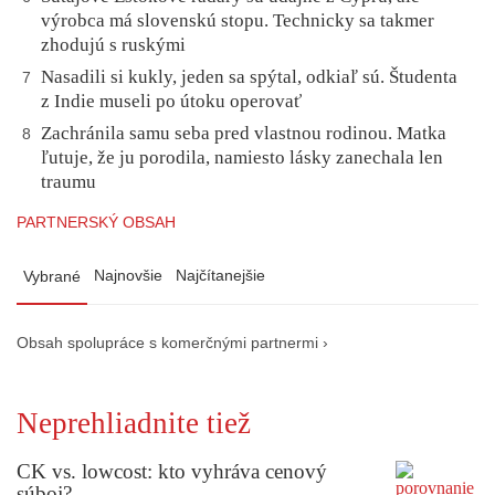
výrobca má slovenskú stopu. Technicky sa takmer
zhodujú s ruskými
Nasadili si kukly, jeden sa spýtal, odkiaľ sú. Študenta
7
z Indie museli po útoku operovať
Zachránila samu seba pred vlastnou rodinou. Matka
8
ľutuje, že ju porodila, namiesto lásky zanechala len
traumu
PARTNERSKÝ OBSAH
Najnovšie
Najčítanejšie
Vybrané
Obsah spolupráce s komerčnými partnermi ›
Neprehliadnite tiež
CK vs. lowcost: kto vyhráva cenový
súboj?