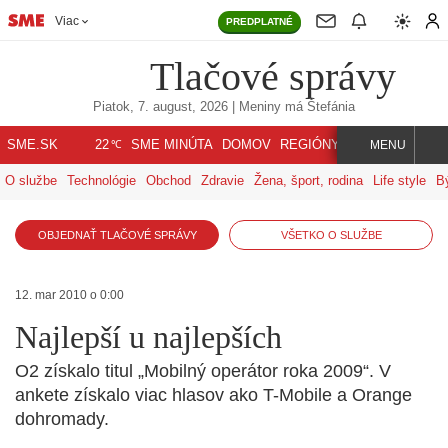
Viac
PREDPLATNÉ
Tlačové správy
Piatok, 7. august, 2026
| Meniny má
Štefánia
℃
SME.SK
SME MINÚTA
DOMOV
REGIÓNY
INDEX
SVET
22
MENU
O službe
Technológie
Obchod
Zdravie
Žena, šport, rodina
Life style
B
OBJEDNAŤ TLAČOVÉ SPRÁVY
VŠETKO O SLUŽBE
12. mar 2010 o 0:00
Najlepší u najlepších
O2 získalo titul „Mobilný operátor roka 2009“. V
ankete získalo viac hlasov ako T-Mobile a Orange
dohromady.