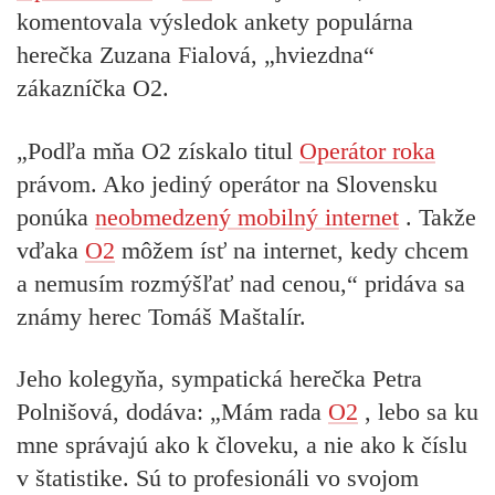
komentovala výsledok ankety populárna
herečka Zuzana Fialová, „hviezdna“
zákazníčka O2.
„Podľa mňa O2 získalo titul
Operátor roka
právom. Ako jediný operátor na Slovensku
ponúka
neobmedzený mobilný internet
. Takže
vďaka
O2
môžem ísť na internet, kedy chcem
a nemusím rozmýšľať nad cenou,“ pridáva sa
známy herec Tomáš Maštalír.
Jeho kolegyňa, sympatická herečka Petra
Polnišová, dodáva: „Mám rada
O2
, lebo sa ku
mne správajú ako k človeku, a nie ako k číslu
v štatistike. Sú to profesionáli vo svojom