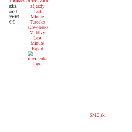
Turecko
Taliansko
Poznávacie
už
už
zájazdy
od
od
Last
599
699
Minute
€
€
Turecko
Dovolenka
Maldivy
Last
Minute
Egypt
SME.sk