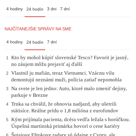
4 hodiny
3 dni
7 dní
24 hodín
NAJČÍTANEJŠIE SPRÁVY NA SME
4 hodiny
7 dní
24 hodín
Kto by mohol kúpiť slovenské Tesco? Favorit je jasný,
1
no záujem môžu prejaviť aj ďalší
Vlastnil ju mafián, teraz Vietnamci. Vzácnu vilu
2
demontujú neznámi muži, polícia zatiaľ nepomohla
Na svete je len jedno: Auto, ktoré malo zmeniť dejiny,
3
parkuje v Brezne
Trnka sa chválil, že obnovia nadjazd, aby ušetrili
4
státisíce. Reálne prídu o 1,8 milióna z eurofondov
Kým prijímala pacienta, dcéra vedľa ležala s horúčkou.
5
Úspešná martinská primárka hovorí o cene kariéry
Šutajove Eštokove radary sú údajne z Cypru, ale
6