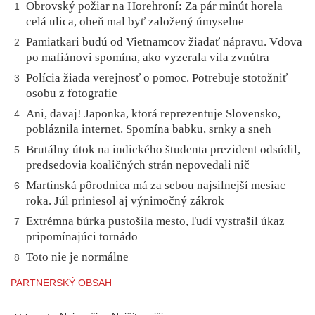
Obrovský požiar na Horehroní: Za pár minút horela
1
celá ulica, oheň mal byť založený úmyselne
Pamiatkari budú od Vietnamcov žiadať nápravu. Vdova
2
po mafiánovi spomína, ako vyzerala vila zvnútra
Polícia žiada verejnosť o pomoc. Potrebuje stotožniť
3
osobu z fotografie
Ani, davaj! Japonka, ktorá reprezentuje Slovensko,
4
pobláznila internet. Spomína babku, srnky a sneh
Brutálny útok na indického študenta prezident odsúdil,
5
predsedovia koaličných strán nepovedali nič
Martinská pôrodnica má za sebou najsilnejší mesiac
6
roka. Júl priniesol aj výnimočný zákrok
Extrémna búrka pustošila mesto, ľudí vystrašil úkaz
7
pripomínajúci tornádo
Toto nie je normálne
8
PARTNERSKÝ OBSAH