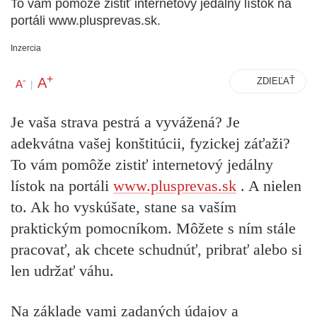
To vám pomôže zistiť internetový jedálny lístok na
portáli www.plusprevas.sk.
Inzercia
+
A
-
ZDIEĽAŤ
A
|
Je vaša strava pestrá a vyvážená? Je
adekvátna vašej konštitúcii, fyzickej záťaži?
To vám pomôže zistiť internetový jedálny
lístok na portáli
www.plusprevas.sk
. A nielen
to. Ak ho vyskúšate, stane sa vaším
praktickým pomocníkom. Môžete s ním stále
pracovať, ak chcete schudnúť, pribrať alebo si
len udržať váhu.
Na základe vami zadaných údajov a