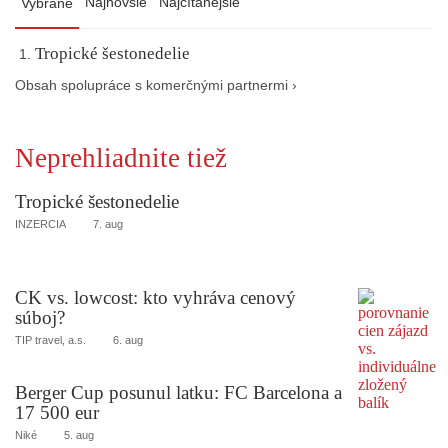
Najnovšie
Najčítanejšie
Vybrané
Tropické šestonedelie
Obsah spolupráce s komerčnými partnermi ›
Neprehliadnite tiež
Tropické šestonedelie
INZERCIA
7. aug
CK vs. lowcost: kto vyhráva cenový
súboj?
TIP travel, a.s.
6. aug
Berger Cup posunul latku: FC Barcelona a
17 500 eur
Niké
5. aug