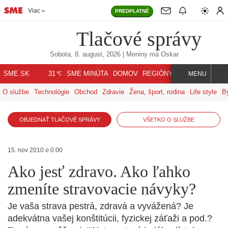
Viac
PREDPLATNÉ
Tlačové správy
Sobota, 8. august, 2026
| Meniny má
Oskar
℃
SME.SK
SME MINÚTA
DOMOV
REGIÓNY
INDEX
SVET
31
MENU
O službe
Technológie
Obchod
Zdravie
Žena, šport, rodina
Life style
B
OBJEDNAŤ TLAČOVÉ SPRÁVY
VŠETKO O SLUŽBE
15. nov 2010 o 0:00
Ako jesť zdravo. Ako ľahko
zmeníte stravovacie návyky?
Je vaša strava pestrá, zdravá a vyvážená? Je
adekvátna vašej konštitúcii, fyzickej záťaži a pod.?