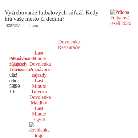
Vyžrebovanie futbalových súťaží: Kedy
hrá vaše mesto či dedina?
INZERCIA
4. aug
Dovolenka
Reštaurácie
Last
Poznávacie
Poznávacie
Minute
zájazdy
zájazdy
Dovolenka
Turecko
Taliansko
Poznávacie
už
už
zájazdy
od
od
Last
599
699
Minute
€
€
Turecko
Dovolenka
Maldivy
Last
Minute
Egypt