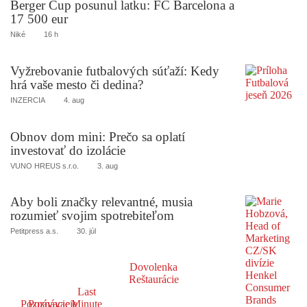
Berger Cup posunul latku: FC Barcelona a
17 500 eur
Niké
16 h
Vyžrebovanie futbalových súťaží: Kedy
hrá vaše mesto či dedina?
INZERCIA
4. aug
Obnov dom mini: Prečo sa oplatí
investovať do izolácie
VUNO HREUS s.r.o.
3. aug
Aby boli značky relevantné, musia
rozumieť svojim spotrebiteľom
Petitpress a.s.
30. júl
Dovolenka
Reštaurácie
Last
Poznávacie
Poznávacie
Minute