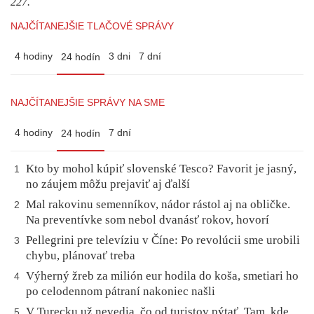
227.
NAJČÍTANEJŠIE TLAČOVÉ SPRÁVY
4 hodiny
3 dni
7 dní
24 hodín
NAJČÍTANEJŠIE SPRÁVY NA SME
4 hodiny
7 dní
24 hodín
Kto by mohol kúpiť slovenské Tesco? Favorit je jasný,
1
no záujem môžu prejaviť aj ďalší
Mal rakovinu semenníkov, nádor rástol aj na obličke.
2
Na preventívke som nebol dvanásť rokov, hovorí
Pellegrini pre televíziu v Číne: Po revolúcii sme urobili
3
chybu, plánovať treba
Výherný žreb za milión eur hodila do koša, smetiari ho
4
po celodennom pátraní nakoniec našli
V Turecku už nevedia, čo od turistov pýtať. Tam, kde
5