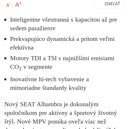
+
A
-
ZDIEĽAŤ
A
|
Inteligentne všestranná s kapacitou až pre
sedem pasažierov
Prekvapujúco dynamická a pritom veľmi
efektívna
Motory TDI a TSI s najnižšími emisiami
CO
v segmente
2
Inovatívne hi-tech vybavenie a
mimoriadne štandardy kvality
Nový SEAT Alhambra je dokonalým
spoločníkom pre aktívny a športový životný
štýl. Nové MPV ponúka oveľa viac než