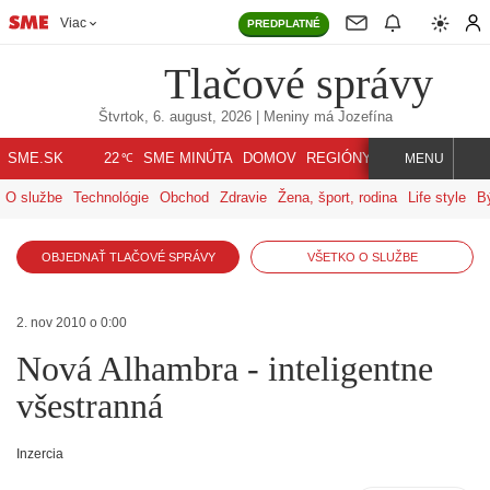
Viac
PREDPLATNÉ
Tlačové správy
Štvrtok, 6. august, 2026
| Meniny má
Jozefína
℃
SME.SK
SME MINÚTA
DOMOV
REGIÓNY
INDEX
SVET
22
MENU
O službe
Technológie
Obchod
Zdravie
Žena, šport, rodina
Life style
B
OBJEDNAŤ TLAČOVÉ SPRÁVY
VŠETKO O SLUŽBE
2. nov 2010 o 0:00
Nová Alhambra - inteligentne
všestranná
Inzercia