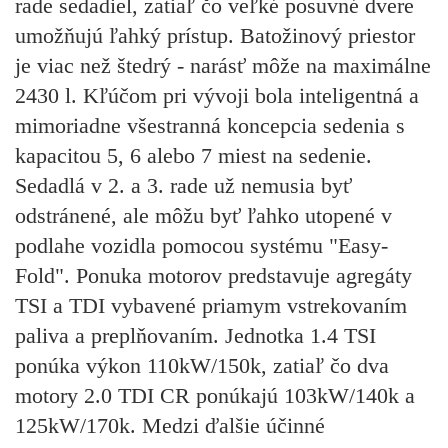
rade sedadiel, zatiaľ čo veľké posuvné dvere
umožňujú ľahký prístup. Batožinový priestor
je viac než štedrý - narásť môže na maximálne
2430 l. Kľúčom pri vývoji bola inteligentná a
mimoriadne všestranná koncepcia sedenia s
kapacitou 5, 6 alebo 7 miest na sedenie.
Sedadlá v 2. a 3. rade už nemusia byť
odstránené, ale môžu byť ľahko utopené v
podlahe vozidla pomocou systému "Easy-
Fold". Ponuka motorov predstavuje agregáty
TSI a TDI vybavené priamym vstrekovaním
paliva a preplňovaním. Jednotka 1.4 TSI
ponúka výkon 110kW/150k, zatiaľ čo dva
motory 2.0 TDI CR ponúkajú 103kW/140k a
125kW/170k. Medzi ďalšie účinné