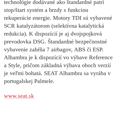
technológie dodávané ako štandardné patrí
stop/štart systém a brzdy s funkciou
rekuperácie energie. Motory TDI sú vybavené
SCR katalyzátorom (selektívna katalytická
redukcia). K dispozícií je aj dvojspojková
prevodovka DSG. Štandardné bezpečnostné
vybavenie zahŕňa 7 airbagov, ABS či ESP.
Alhambra je k dispozícií vo výbave Reference
a Style, pričom základná výbava oboch verzií
je veľmi bohatá. SEAT Alhambra sa vyrába v
portugalskej Palmele.
www.seat.sk