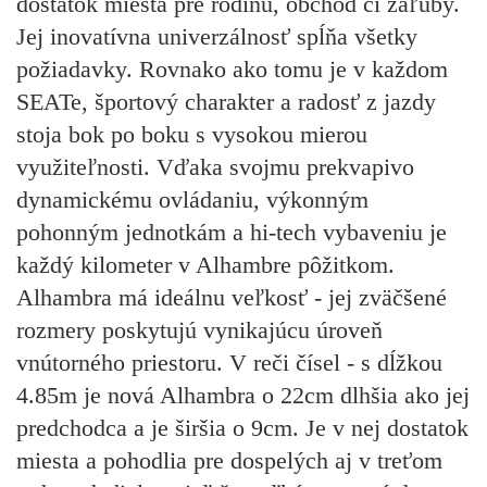
dostatok miesta pre rodinu, obchod či záľuby.
Jej inovatívna univerzálnosť spĺňa všetky
požiadavky. Rovnako ako tomu je v každom
SEATe, športový charakter a radosť z jazdy
stoja bok po boku s vysokou mierou
využiteľnosti. Vďaka svojmu prekvapivo
dynamickému ovládaniu, výkonným
pohonným jednotkám a hi-tech vybaveniu je
každý kilometer v Alhambre pôžitkom.
Alhambra má ideálnu veľkosť - jej zväčšené
rozmery poskytujú vynikajúcu úroveň
vnútorného priestoru. V reči čísel - s dĺžkou
4.85m je nová Alhambra o 22cm dlhšia ako jej
predchodca a je širšia o 9cm. Je v nej dostatok
miesta a pohodlia pre dospelých aj v treťom