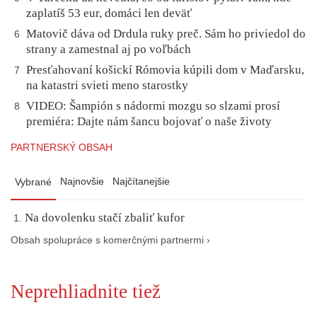
zaplatíš 53 eur, domáci len deväť
Matovič dáva od Drdula ruky preč. Sám ho priviedol do
6
strany a zamestnal aj po voľbách
Presťahovaní košickí Rómovia kúpili dom v Maďarsku,
7
na katastri svieti meno starostky
VIDEO: Šampión s nádormi mozgu so slzami prosí
8
premiéra: Dajte nám šancu bojovať o naše životy
PARTNERSKÝ OBSAH
Najnovšie
Najčítanejšie
Vybrané
Na dovolenku stačí zbaliť kufor
Obsah spolupráce s komerčnými partnermi ›
Neprehliadnite tiež