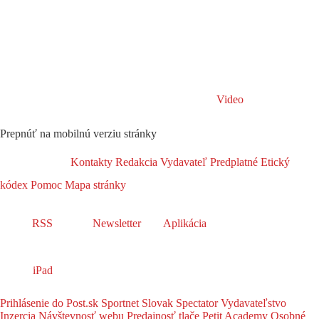
Video
Prepnúť na mobilnú verziu stránky
Kontakty
Redakcia
Vydavateľ
Predplatné
Etický
kódex
Pomoc
Mapa stránky
RSS
Newsletter
Aplikácia
iPad
Prihlásenie do Post.sk
Sportnet
Slovak Spectator
Vydavateľstvo
Inzercia
Návštevnosť webu
Predajnosť tlače
Petit Academy
Osobné