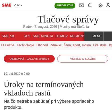
Viac
PREDPLATNÉ
Tlačové správy
Piatok, 7. august, 2026
| Meniny má
Štefánia
℃
SME.SK
SME MINÚTA
DOMOV
REGIÓNY
INDEX
SVET
34
MENU
O službe
Technológie
Obchod
Zdravie
Žena, šport, rodina
Life style
B
OBJEDNAŤ TLAČOVÉ SPRÁVY
VŠETKO O SLUŽBE
19. okt 2010 o 0:00
Úroky na termínovaných
vkladoch rastú
Na čo netreba zabúdať pri výbere sporiaceho
produktu.