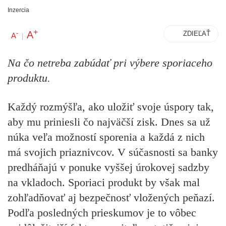
Inzercia
+
A
-
ZDIEĽAŤ
A
|
Na čo netreba zabúdať pri výbere sporiaceho
produktu.
Každý rozmýšľa, ako uložiť svoje úspory tak,
aby mu priniesli čo najväčší zisk. Dnes sa už
núka veľa možností sporenia a každá z nich
má svojich priaznivcov. V súčasnosti sa banky
predháňajú v ponuke vyššej úrokovej sadzby
na vkladoch. Sporiaci produkt by však mal
zohľadňovať aj bezpečnosť vložených peňazí.
Podľa posledných prieskumov je to vôbec