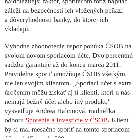
najdôležitejší faktor, sporiteľom totiž najviac
záleží na bezpečnosti ich vložených peňazí
a dôveryhodnosti banky, do ktorej ich
vkladajú.
Výhodné zhodnotenie úspor ponúka ČSOB na
svojom novom sporiacom účte. Dvojpercentnú
sadzbu garantuje až do konca marca 2011.
Pravidelne sporiť umožňuje ČSOB všetkým,
nie len svojim klientom. „Sporiaci účet s extra
úročením môžu získať aj tí klienti, ktorí u nás
nemajú bežný účet alebo iný produkt,"
vysvetľuje Andrea Halcinová, riaditeľka
odboru
Sporenie a Investície v ČSOB
. Klient
by si mal mesačne sporiť na tomto sporiacom