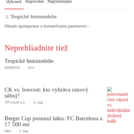
Najnovšie
Najčítanejšie
Vybrané
Tropické šestonedelie
Obsah spolupráce s komerčnými partnermi ›
Neprehliadnite tiež
Tropické šestonedelie
INZERCIA
18 h
CK vs. lowcost: kto vyhráva cenový
súboj?
TIP travel, a.s.
6. aug
Berger Cup posunul latku: FC Barcelona a
17 500 eur
Niké
5. aug