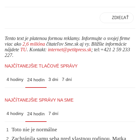
ZDIEĽAŤ
Tento text je platenou formou reklamy. Informujte o svojej firme
viac ako
2,6 milióna
čitateľov Sme.sk aj vy. Bližšie informácie
nájdete
TU
. Kontakt:
internet@petitpress.sk
; tel:+421 2 59 233
227.
NAJČÍTANEJŠIE TLAČOVÉ SPRÁVY
4 hodiny
3 dni
7 dní
24 hodín
NAJČÍTANEJŠIE SPRÁVY NA SME
4 hodiny
7 dní
24 hodín
Toto nie je normálne
1
Zachránila samu seba pred vlastnou rodinou. Matka
2