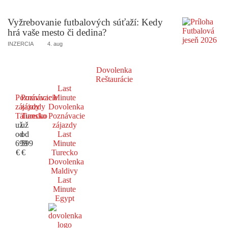
Vyžrebovanie futbalových súťaží: Kedy
hrá vaše mesto či dedina?
INZERCIA
4. aug
Dovolenka
Reštaurácie
Last
Poznávacie
Poznávacie
Minute
zájazdy
zájazdy
Dovolenka
Taliansko
Turecko
Poznávacie
už
už
zájazdy
od
od
Last
699
599
Minute
€
€
Turecko
Dovolenka
Maldivy
Last
Minute
Egypt