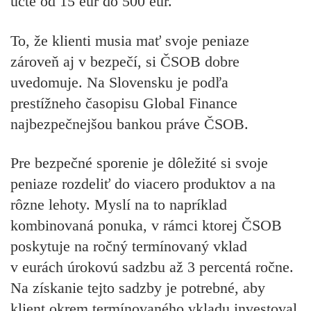
účte od 15 eur do 500 eur.
To, že klienti musia mať svoje peniaze
zároveň aj v bezpečí, si ČSOB dobre
uvedomuje. Na Slovensku je podľa
prestížneho časopisu Global Finance
najbezpečnejšou bankou práve ČSOB.
Pre bezpečné sporenie je dôležité si svoje
peniaze rozdeliť do viacero produktov a na
rôzne lehoty. Myslí na to napríklad
kombinovaná ponuka, v rámci ktorej ČSOB
poskytuje na ročný termínovaný vklad
v eurách úrokovú sadzbu až 3 percentá ročne.
Na získanie tejto sadzby je potrebné, aby
klient okrem termínovaného vkladu investoval