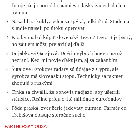
ľutuje, že ju porodila, namiesto lásky zanechala len
traumu
Nasadili si kukly, jeden sa spýtal, odkiaľ sú. Študenta
3
z Indie museli po útoku operovať
Kto by mohol kúpiť slovenské Tesco? Favorit je jasný,
4
no záujem môžu prejaviť aj ďalší
Jarjabková Garajová: Dcérin výbuch hnevu ma už
5
nezraní. Keď mi povie ďakujem, aj sa zahanbím
Šutajove Eštokove radary sú údajne z Cypru, ale
6
výrobca má slovenskú stopu. Technicky sa takmer
zhodujú s ruskými
Trnka sa chválil, že obnovia nadjazd, aby ušetrili
7
státisíce. Reálne prídu o 1,8 milióna z eurofondov
Pôda praská, zver žerie jedovatý durman. Farmár od
8
Trebišova opisuje storočné sucho
PARTNERSKÝ OBSAH