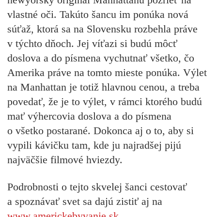
vlastné oči. Takúto šancu im ponúka nová
súťaž, ktorá sa na Slovensku rozbehla práve
v týchto dňoch. Jej víťazi si budú môcť
doslova a do písmena vychutnať všetko, čo
Amerika práve na tomto mieste ponúka. Výlet
na Manhattan je totiž hlavnou cenou, a treba
povedať, že je to výlet, v rámci ktorého budú
mať výhercovia doslova a do písmena
o všetko postarané. Dokonca aj o to, aby si
vypili kávičku tam, kde ju najradšej pijú
najväčšie filmové hviezdy.
Podrobnosti o tejto skvelej šanci cestovať
a spoznávať svet sa dajú zistiť aj na
www.americke
byvanie
.sk
.