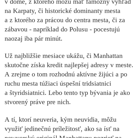
v dome, z ktorého môžu mať famózny výhľad
na Karpaty, či historické dominanty mesta
a z ktorého za prácou do centra mesta, či za
zábavou - napríklad do Polusu - pocestujú
naozaj iba pár minút.
Už najbližšie mesiace ukážu, či Manhattan
skutočne získa kredit najlepšej adresy v meste.
A zrejme o tom rozhodnú aktívne žijúci a po
ruchu mesta túžiaci úspešní tridsiatnici
a štyridsiatnici. Lebo tento typ bývania je ako
stvorený práve pre nich.
A tí, ktorí neuveria, kým neuvidia, môžu
využiť jedinečnú príležitosť, ako sa ísť na
newyorský originál Manhattanu pozrieť na