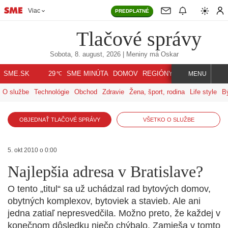
Viac
PREDPLATNÉ
Tlačové správy
Sobota, 8. august, 2026
| Meniny má
Oskar
℃
SME.SK
SME MINÚTA
DOMOV
REGIÓNY
INDEX
SVET
29
MENU
O službe
Technológie
Obchod
Zdravie
Žena, šport, rodina
Life style
B
OBJEDNAŤ TLAČOVÉ SPRÁVY
VŠETKO O SLUŽBE
5. okt 2010 o 0:00
Najlepšia adresa v Bratislave?
O tento „titul“ sa už uchádzal rad bytových domov,
obytných komplexov, bytoviek a stavieb. Ale ani
jedna zatiaľ nepresvedčila. Možno preto, že každej v
konečnom dôsledku niečo chýbalo. Zamieša v tomto