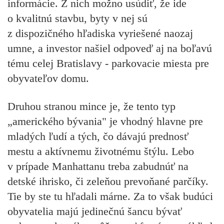
informácie. Z nich možno usúdiť, že ide
o kvalitnú stavbu, byty v nej sú
z dispozičného hľadiska vyriešené naozaj
umne, a investor našiel odpoveď aj na boľavú
tému celej Bratislavy - parkovacie miesta pre
obyvateľov domu.
Druhou stranou mince je, že tento typ
„amerického bývania" je vhodný hlavne pre
mladých ľudí a tých, čo dávajú prednosť
mestu a aktívnemu životnému štýlu. Lebo
v prípade Manhattanu treba zabudnúť na
detské ihrisko, či zeleňou prevoňané parčíky.
Tie by ste tu hľadali márne. Za to však budúci
obyvatelia majú jedinečnú šancu bývať