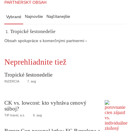
PARTNERSKÝ OBSAH
Najnovšie
Najčítanejšie
Vybrané
Tropické šestonedelie
Obsah spolupráce s komerčnými partnermi ›
Neprehliadnite tiež
Tropické šestonedelie
INZERCIA
7. aug
CK vs. lowcost: kto vyhráva cenový
súboj?
TIP travel, a.s.
6. aug
Berger Cup posunul latku: FC Barcelona a