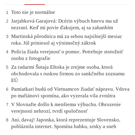
Toto nie je normálne
1
Jarjabková Garajová: Dcérin výbuch hnevu ma už
2
nezraní. Keď mi povie ďakujem, aj sa zahanbím
Martinská pôrodnica má za sebou najsilnejší mesiac
3
roka. Júl priniesol aj výnimočný zákrok
Polícia žiada verejnosť o pomoc. Potrebuje stotožniť
4
osobu z fotografie
Za radarmi Šutaja Eštoka je zrejme osoba, ktorá
5
obchodovala s ruskou firmou zo sankčného zoznamu
EÚ
Pamiatkari budú od Vietnamcov žiadať nápravu. Vdova
6
po mafiánovi spomína, ako vyzerala vila zvnútra
V Slovnafte došlo k menšiemu výbuchu. Ohrozenie
7
verejnosti nehrozí, tvrdí spoločnosť
Ani, davaj! Japonka, ktorá reprezentuje Slovensko,
8
pobláznila internet. Spomína babku, srnky a sneh