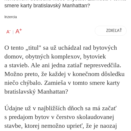
smere karty bratislavský Manhattan?
Inzercia
+
A
-
ZDIEĽAŤ
A
|
O tento „titul" sa už uchádzal rad bytových
domov, obytných komplexov, bytoviek
a stavieb. Ale ani jedna zatiaľ nepresvedčila.
Možno preto, že každej v konečnom dôsledku
niečo chýbalo. Zamieša v tomto smere karty
bratislavský Manhattan?
Údajne už v najbližších dňoch sa má začať
s predajom bytov v čerstvo skolaudovanej
stavbe, ktorej nemožno uprieť, že je naozaj