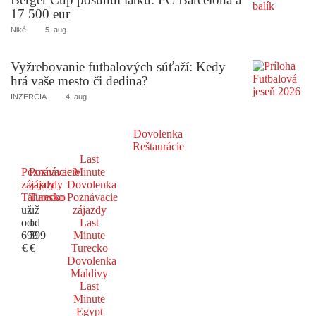
17 500 eur
Niké
5. aug
Vyžrebovanie futbalových súťaží: Kedy
hrá vaše mesto či dedina?
INZERCIA
4. aug
Dovolenka
Reštaurácie
Last
Poznávacie
Poznávacie
Minute
zájazdy
zájazdy
Dovolenka
Taliansko
Turecko
Poznávacie
už
už
zájazdy
od
od
Last
699
599
Minute
€
€
Turecko
Dovolenka
Maldivy
Last
Minute
Egypt