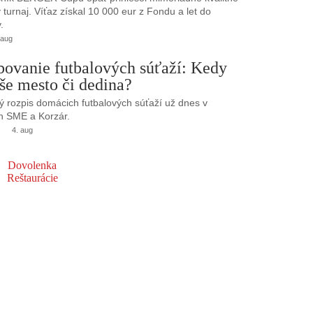
turnaj. Víťaz získal 10 000 eur z Fondu a let do
.
 aug
bovanie futbalových súťaží: Kedy
še mesto či dedina?
 rozpis domácich futbalových súťaží už dnes v
h SME a Korzár.
4. aug
Dovolenka
Reštaurácie