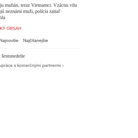
 ju mafián, teraz Vietnamci. Vzácnu vilu
ú neznámi muži, polícia zatiaľ
hla
KÝ OBSAH
Najnovšie
Najčítanejšie
 šestonedelie
upráce s komerčnými partnermi ›