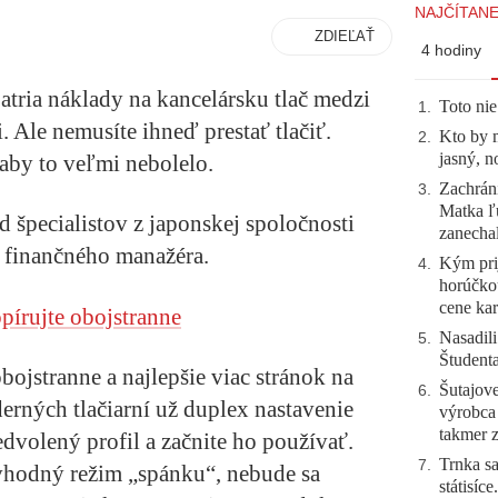
NAJČÍTANE
ZDIEĽAŤ
4 hodiny
atria náklady na kancelársku tlač medzi
Toto nie
1
.
. Ale nemusíte ihneď prestať tlačiť.
Kto by 
2
.
jasný, n
 aby to veľmi nebolelo.
Zachráni
3
.
Matka ľu
 špecialistov z japonskej spoločnosti
zanecha
o finančného manažéra.
Kým prij
4
.
horúčko
cene kar
opírujte obojstranne
Nasadili
5
.
Študent
bojstranne a najlepšie viac stránok na
Šutajove
6
.
derných tlačiarní už duplex nastavenie
výrobca
takmer 
dvolený profil a začnite ho používať.
Trnka sa
7
.
i vhodný režim „spánku“, nebude sa
státisíc