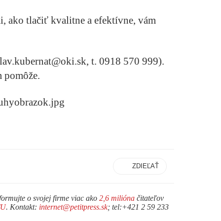
 ako tlačiť kvalitne a efektívne, vám
lav.kubernat@oki.sk, t. 0918 570 999).
m pomôže.
ZDIEĽAŤ
formujte o svojej firme viac ako
2,6 milióna
čitateľov
TU
. Kontakt:
internet@petitpress.sk
; tel:+421 2 59 233