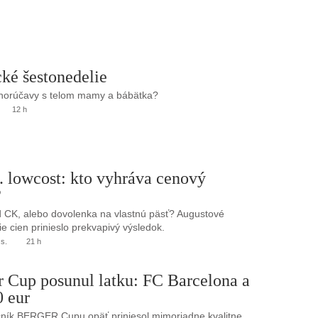
ké šestonedelie
 horúčavy s telom mamy a bábätka?
12 h
. lowcost: kto vyhráva cenový
?
 CK, alebo dovolenka na vlastnú päsť? Augustové
e cien prinieslo prekvapivý výsledok.
.s.
21 h
r Cup posunul latku: FC Barcelona a
0 eur
ník BERGER Cupu opäť priniesol mimoriadne kvalitne