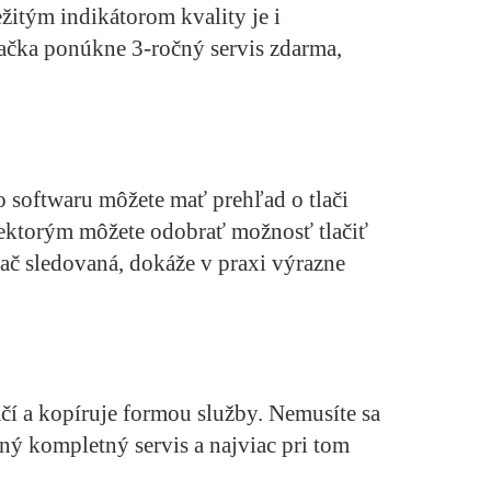
ežitým indikátorom kvality je i
ačka ponúkne 3-ročný servis zdarma,
 softwaru môžete mať prehľad o tlači
iektorým môžete odobrať možnosť tlačiť
tlač sledovaná, dokáže v praxi výrazne
lačí a kopíruje formou služby. Nemusíte sa
ený kompletný servis a najviac pri tom