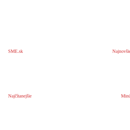
SME.sk
Najnovši
Najčítanejšie
Minú