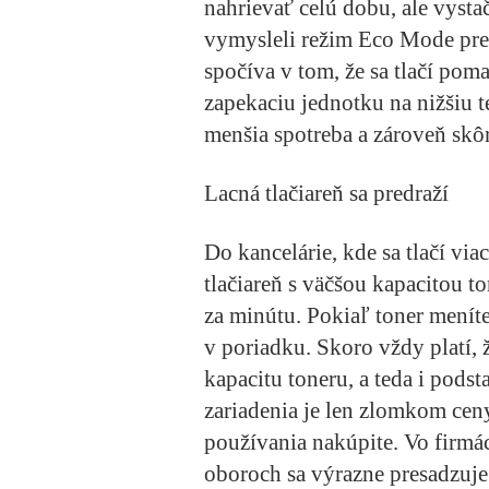
nahrievať celú dobu, ale vyst
vymysleli režim Eco Mode pre 
spočíva v tom, že sa tlačí poma
zapekaciu jednotku na nižšiu t
menšia spotreba a zároveň skôr
Lacná tlačiareň sa predraží
Do kancelárie, kde sa tlačí via
tlačiareň s väčšou kapacitou t
za minútu. Pokiaľ toner meníte
v poriadku. Skoro vždy platí, 
kapacitu toneru, a teda i podst
zariadenia je len zlomkom cen
používania nakúpite. Vo firmác
oboroch sa výrazne presadzuje 