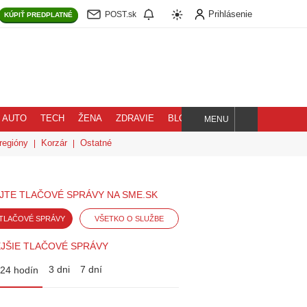
Prihlásenie
POST.sk
KÚPIŤ
PREDPLATNÉ
AUTO
TECH
ŽENA
ZDRAVIE
BLOG
MENU
Hľadaj
regióny
Korzár
Ostatné
JTE TLAČOVÉ SPRÁVY NA SME.SK
TLAČOVÉ SPRÁVY
VŠETKO O SLUŽBE
JŠIE TLAČOVÉ SPRÁVY
3 dni
7 dní
24 hodín