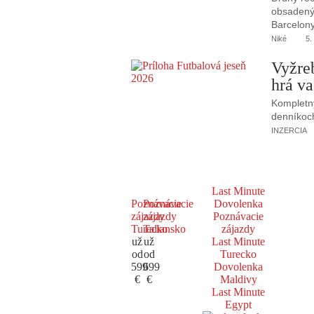
obsadený 
Barcelony
Niké
5.
Vyžre
hrá va
Kompletný
denníkoc
INZERCIA
Last Minute
Poznávacie
Poznávacie
Dovolenka
zájazdy
zájazdy
Poznávacie
Turecko
Taliansko
zájazdy
už
už
Last Minute
od
od
Turecko
599
699
Dovolenka
€
€
Maldivy
Last Minute
Egypt