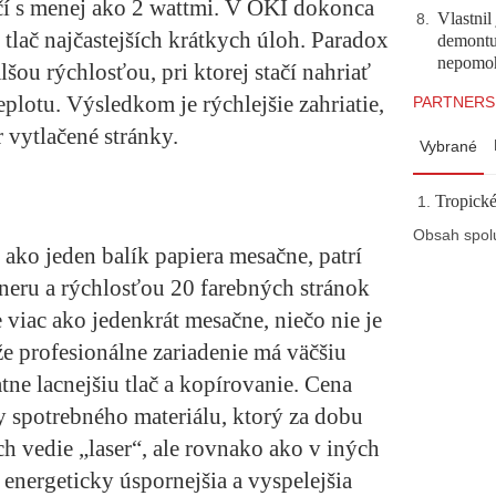
ačí s menej ako 2 wattmi. V OKI dokonca
Vlastnil
8
.
tlač najčastejších krátkych úloh. Paradox
demontuj
nepomo
lšou rýchlosťou, pri ktorej stačí nahriať
eplotu. Výsledkom je rýchlejšie zahriatie,
PARTNERS
 vytlačené stránky.
Vybrané
Tropické
Obsah spol
c ako jeden balík papiera mesačne, patrí
oneru a rýchlosťou 20 farebných stránok
 viac ako jedenkrát mesačne, niečo nie je
že profesionálne zariadenie má väčšiu
atne lacnejšiu tlač a kopírovanie. Cena
y spotrebného materiálu, ktorý za dobu
h vedie „laser“, ale rovnako ako v iných
energeticky úspornejšia a vyspelejšia