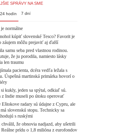
JŠIE SPRÁVY NA SME
7 dní
24 hodín
 je normálne
mohol kúpiť slovenské Tesco? Favorit je
o záujem môžu prejaviť aj ďalší
la samu seba pred vlastnou rodinou.
tuje, že ju porodila, namiesto lásky
la len traumu
ímala pacienta, dcéra vedľa ležala s
u. Úspešná martinská primárka hovorí o
iéry
 si kukly, jeden sa spýtal, odkiaľ sú.
a z Indie museli po útoku operovať
 Eštokove radary sú údajne z Cypru, ale
 má slovenskú stopu. Technicky sa
zhodujú s ruskými
 chválil, že obnovia nadjazd, aby ušetrili
e. Reálne prídu o 1,8 milióna z eurofondov