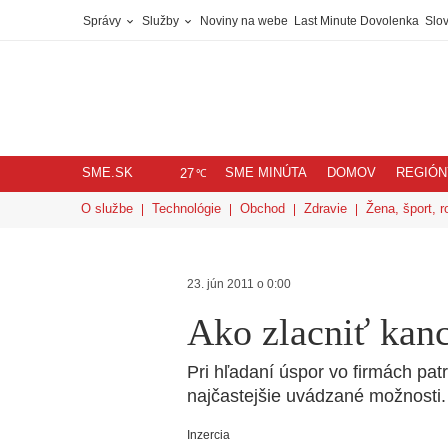
Správy
Služby
Noviny na webe
Last Minute Dovolenka
Slov
SME.SK
SME MINÚTA
DOMOV
REGIÓN
℃
27
O službe
Technológie
Obchod
Zdravie
Žena, šport, r
23. jún 2011 o 0:00
Ako zlacniť kanc
Pri hľadaní úspor vo firmách pat
najčastejšie uvádzané možnosti.
Inzercia