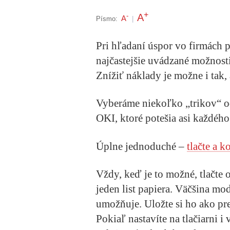
+
A
-
A
Písmo:
|
Pri hľadaní úspor vo firmách p
najčastejšie uvádzané možnosti
Znížiť náklady je možne i tak,
Vyberáme niekoľko „trikov“ od
OKI, ktoré potešia asi každéh
Úplne jednoduché –
tlačte a k
Vždy, keď je to možné, tlačte o
jeden list papiera. Väčšina mo
umožňuje. Uložte si ho ako pre
Pokiaľ nastavíte na tlačiarni 