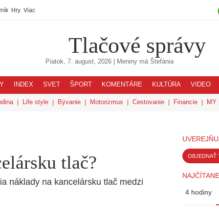
ník
Hry
Viac
Tlačové správy
Piatok, 7. august, 2026
| Meniny má
Štefánia
Y
INDEX
SVET
ŠPORT
KOMENTÁRE
KULTÚRA
VIDEO
odina
Life style
Bývanie
Motorizmus
Cestovanie
Financie
MY 
UVEREJŇU
elársku tlač?
OBJEDNAŤ 
NAJČÍTANE
ria náklady na kancelársku tlač medzi
4 hodiny