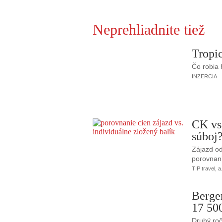
Neprehliadnite tiež
Tropic
Čo robia
INZERCIA
CK vs
súboj
Zájazd od
porovnani
TIP travel, a
Berge
17 50
Druhý roč