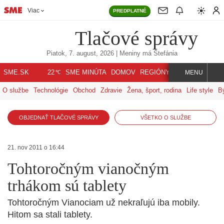
Viac
PREDPLATNÉ
Tlačové správy
Piatok, 7. august, 2026
| Meniny má
Štefánia
℃
SME.SK
SME MINÚTA
DOMOV
REGIÓNY
INDEX
SVET
22
MENU
O službe
Technológie
Obchod
Zdravie
Žena, šport, rodina
Life style
B
OBJEDNAŤ TLAČOVÉ SPRÁVY
VŠETKO O SLUŽBE
21. nov 2011 o 16:44
Tohtoročným vianočným
trhákom sú tablety
Tohtoročným Vianociam už nekraľujú iba mobily.
Hitom sa stali tablety.