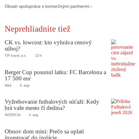
Obsah spolupráce s komerčnými partnermi ›
Neprehliadnite tiež
CK vs. lowcost: kto vyhráva cenový
súboj?
TIP travel, a.s.
13 h
Berger Cup posunul latku: FC Barcelona a
17 500 eur
Niké
5. aug
Vyžrebovanie futbalových súťaží: Kedy
hrá vaše mesto či dedina?
INZERCIA
4. aug
Obnov dom mini: Prečo sa oplatí
investovať do izolácie