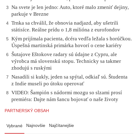
Na svete je len jedno: Auto, ktoré malo zmeniť dejiny,
3
parkuje v Brezne
Trnka sa chválil, že obnovia nadjazd, aby ušetrili
4
státisíce. Reálne prídu o 1,8 milióna z eurofondov
Kým prijímala pacienta, dcéra vedľa ležala s horúčkou.
5
Úspešná martinská primárka hovorí o cene kariéry
Šutajove Eštokove radary sú údajne z Cypru, ale
6
výrobca má slovenskú stopu. Technicky sa takmer
zhodujú s ruskými
Nasadili si kukly, jeden sa spýtal, odkiaľ sú. Študenta
7
z Indie museli po útoku operovať
VIDEO: Šampión s nádormi mozgu so slzami prosí
8
premiéra: Dajte nám šancu bojovať o naše životy
PARTNERSKÝ OBSAH
Najnovšie
Najčítanejšie
Vybrané