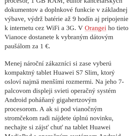
procesor, 1 GB RAM, editor kancelárskych
dokumentov a doplnkové funkcie v základnej
výbave, výdrž batérie až 9 hodín aj pripojenie
k internetu cez WiFi a 3G. V
Orangei
ho tieto
Vianoce dostanete k vybraným dátovým
paušálom za 1 €.
Menej nároční zákazníci si zase vyberú
kompaktný tablet Huawei S7 Slim, ktorý
osloví najmä menšími rozmermi. Na jeho 7-
palcovom displeji svieti operačný systém
Android poháňaný gigahertzovým
procesorom. A ak si pod vianočným
stromčekom radi nájdete úplnú novinku,
nechajte si zájsť chuť na tablet Huawei