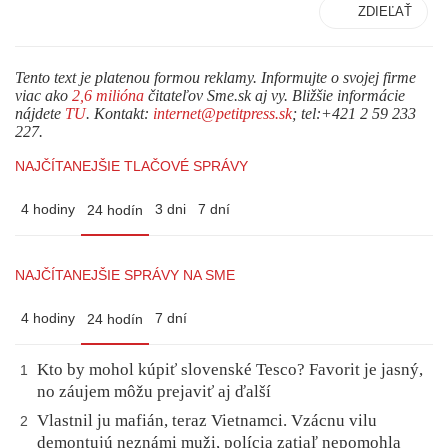
ZDIEĽAŤ
Tento text je platenou formou reklamy. Informujte o svojej firme
viac ako
2,6 milióna
čitateľov Sme.sk aj vy. Bližšie informácie
nájdete
TU
. Kontakt:
internet@petitpress.sk
; tel:+421 2 59 233
227.
NAJČÍTANEJŠIE TLAČOVÉ SPRÁVY
4 hodiny
3 dni
7 dní
24 hodín
NAJČÍTANEJŠIE SPRÁVY NA SME
4 hodiny
7 dní
24 hodín
Kto by mohol kúpiť slovenské Tesco? Favorit je jasný,
1
no záujem môžu prejaviť aj ďalší
Vlastnil ju mafián, teraz Vietnamci. Vzácnu vilu
2
demontujú neznámi muži, polícia zatiaľ nepomohla