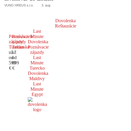
VUNO HREUS s.r.o.
3. aug
Dovolenka
Reštaurácie
Last
Poznávacie
Poznávacie
Minute
zájazdy
zájazdy
Dovolenka
Turecko
Taliansko
Poznávacie
už
už
zájazdy
od
od
Last
599
699
Minute
€
€
Turecko
Dovolenka
Maldivy
Last
Minute
Egypt