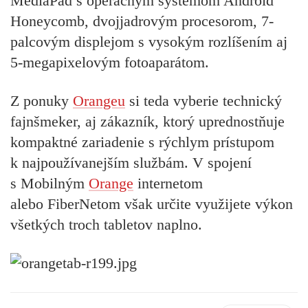
MediaPad s operačným systémom Android
Honeycomb, dvojjadrovým procesorom, 7-
palcovým displejom s vysokým rozlíšením aj
5-megapixelovým fotoaparátom.
Z ponuky
Orangeu
si teda vyberie technický
fajnšmeker, aj zákazník, ktorý uprednostňuje
kompaktné zariadenie s rýchlym prístupom
k najpoužívanejším službám. V spojení
s Mobilným
Orange
internetom
alebo FiberNetom však určite využijete výkon
všetkých troch tabletov naplno.