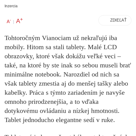
Inzercia
+
A
-
ZDIEĽAŤ
A
|
Tohtoročným Vianociam už nekraľujú iba
mobily. Hitom sa stali tablety. Malé LCD
obrazovky, ktoré však dokážu veľké veci –
také, na ktoré by ste inak so sebou museli brať
minimálne notebook. Narozdiel od nich sa
však tablety zmestia aj do menšej tašky alebo
kabelky. Práca s týmto zariadením je navyše
omnoho prirodzenejšia, a to vďaka
dotykovému ovládaniu a nízkej hmotnosti.
Tablet jednoducho elegantne sedí v ruke.