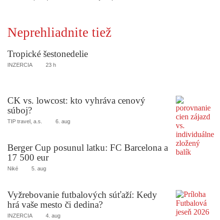
Neprehliadnite tiež
Tropické šestonedelie
INZERCIA
23 h
CK vs. lowcost: kto vyhráva cenový
súboj?
TIP travel, a.s.
6. aug
Berger Cup posunul latku: FC Barcelona a
17 500 eur
Niké
5. aug
Vyžrebovanie futbalových súťaží: Kedy
hrá vaše mesto či dedina?
INZERCIA
4. aug