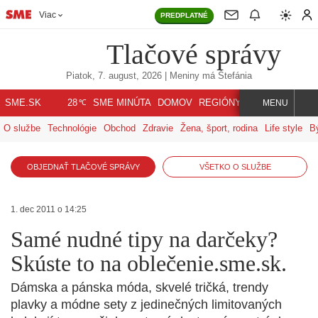
Viac
PREDPLATNÉ
Tlačové správy
Piatok, 7. august, 2026
| Meniny má
Štefánia
℃
SME.SK
SME MINÚTA
DOMOV
REGIÓNY
INDEX
SVET
28
MENU
O službe
Technológie
Obchod
Zdravie
Žena, šport, rodina
Life style
B
OBJEDNAŤ TLAČOVÉ SPRÁVY
VŠETKO O SLUŽBE
1. dec 2011 o 14:25
Samé nudné tipy na darčeky?
Skúste to na oblečenie.sme.sk.
Dámska a pánska móda, skvelé tričká, trendy
plavky a módne sety z jedinečných limitovaných