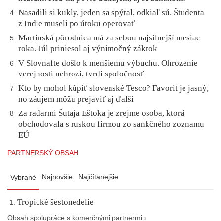
Nasadili si kukly, jeden sa spýtal, odkiaľ sú. Študenta
4
z Indie museli po útoku operovať
Martinská pôrodnica má za sebou najsilnejší mesiac
5
roka. Júl priniesol aj výnimočný zákrok
V Slovnafte došlo k menšiemu výbuchu. Ohrozenie
6
verejnosti nehrozí, tvrdí spoločnosť
Kto by mohol kúpiť slovenské Tesco? Favorit je jasný,
7
no záujem môžu prejaviť aj ďalší
Za radarmi Šutaja Eštoka je zrejme osoba, ktorá
8
obchodovala s ruskou firmou zo sankčného zoznamu
EÚ
PARTNERSKÝ OBSAH
Najnovšie
Najčítanejšie
Vybrané
Tropické šestonedelie
Obsah spolupráce s komerčnými partnermi ›