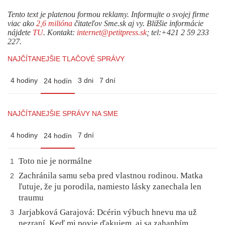
Tento text je platenou formou reklamy. Informujte o svojej firme
viac ako
2,6 milióna
čitateľov Sme.sk aj vy. Bližšie informácie
nájdete
TU
. Kontakt:
internet@petitpress.sk
; tel:+421 2 59 233
227.
NAJČÍTANEJŠIE TLAČOVÉ SPRÁVY
4 hodiny
3 dni
7 dní
24 hodín
NAJČÍTANEJŠIE SPRÁVY NA SME
4 hodiny
7 dní
24 hodín
Toto nie je normálne
1
Zachránila samu seba pred vlastnou rodinou. Matka
2
ľutuje, že ju porodila, namiesto lásky zanechala len
traumu
Jarjabková Garajová: Dcérin výbuch hnevu ma už
3
nezraní. Keď mi povie ďakujem, aj sa zahanbím