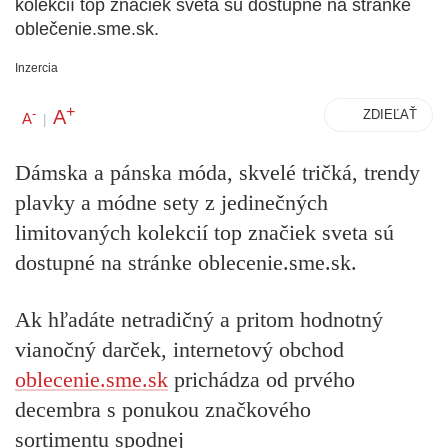
kolekcií top značiek sveta sú dostupné na stránke
oblečenie.sme.sk.
Inzercia
+
A
-
ZDIEĽAŤ
A
|
Dámska a pánska móda, skvelé tričká, trendy
plavky a módne sety z jedinečných
limitovaných kolekcií top značiek sveta sú
dostupné na stránke oblecenie.sme.sk
.
Ak hľadáte netradičný a pritom hodnotný
vianočný darček, internetový obchod
oblecenie.sme.sk
prichádza od prvého
decembra s ponukou značkového
sortimentu spodnej