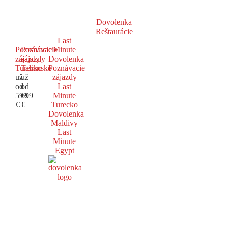
Dovolenka
Reštaurácie
Last
Poznávacie
Poznávacie
Minute
zájazdy
zájazdy
Dovolenka
Turecko
Taliansko
Poznávacie
už
už
zájazdy
od
od
Last
599
699
Minute
€
€
Turecko
Dovolenka
Maldivy
Last
Minute
Egypt