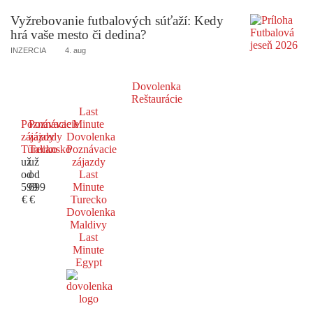
Vyžrebovanie futbalových súťaží: Kedy
hrá vaše mesto či dedina?
INZERCIA
4. aug
Dovolenka
Reštaurácie
Last
Poznávacie
Poznávacie
Minute
zájazdy
zájazdy
Dovolenka
Turecko
Taliansko
Poznávacie
už
už
zájazdy
od
od
Last
599
699
Minute
€
€
Turecko
Dovolenka
Maldivy
Last
Minute
Egypt