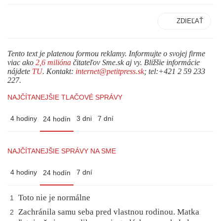
ZDIEĽAŤ
Tento text je platenou formou reklamy. Informujte o svojej firme
viac ako
2,6 milióna
čitateľov Sme.sk aj vy. Bližšie informácie
nájdete
TU
. Kontakt:
internet@petitpress.sk
; tel:+421 2 59 233
227.
NAJČÍTANEJŠIE TLAČOVÉ SPRÁVY
4 hodiny
3 dni
7 dní
24 hodín
NAJČÍTANEJŠIE SPRÁVY NA SME
4 hodiny
7 dní
24 hodín
Toto nie je normálne
1
Zachránila samu seba pred vlastnou rodinou. Matka
2