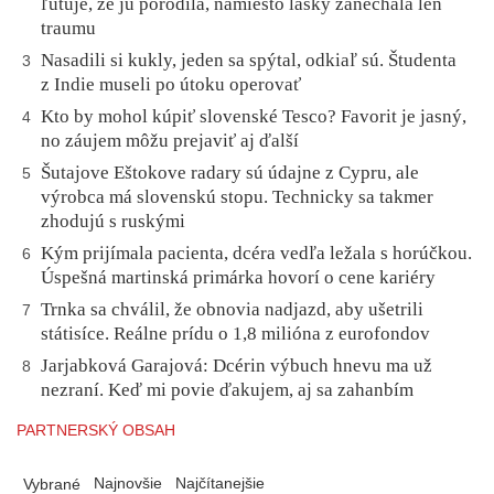
ľutuje, že ju porodila, namiesto lásky zanechala len
traumu
Nasadili si kukly, jeden sa spýtal, odkiaľ sú. Študenta
3
z Indie museli po útoku operovať
Kto by mohol kúpiť slovenské Tesco? Favorit je jasný,
4
no záujem môžu prejaviť aj ďalší
Šutajove Eštokove radary sú údajne z Cypru, ale
5
výrobca má slovenskú stopu. Technicky sa takmer
zhodujú s ruskými
Kým prijímala pacienta, dcéra vedľa ležala s horúčkou.
6
Úspešná martinská primárka hovorí o cene kariéry
Trnka sa chválil, že obnovia nadjazd, aby ušetrili
7
státisíce. Reálne prídu o 1,8 milióna z eurofondov
Jarjabková Garajová: Dcérin výbuch hnevu ma už
8
nezraní. Keď mi povie ďakujem, aj sa zahanbím
PARTNERSKÝ OBSAH
Najnovšie
Najčítanejšie
Vybrané