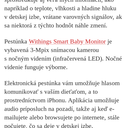
napríklad o teplote, vlhkosti a hladine hluku
v detskej izbe, vrátane varovných signálov, ak
sa niektorá z týchto hodnôt náhle zmení.
Pestúnka
Withings Smart Baby Monitor
je
vybavená 3-Mpix snímacou kamerou
s nočným videním (infračervená LED). Nočné
videnie funguje výborne.
Elektronická pestúnka vám umožňuje hlasom
komunikovať s vaším dieťaťom, a to
prostredníctvom iPhonu. Aplikácia umožňuje
audio príposluch na pozadí, takže aj keď e-
mailujete alebo browsujete po internete, stále
počujete, čo sa deje v detskej izbe.