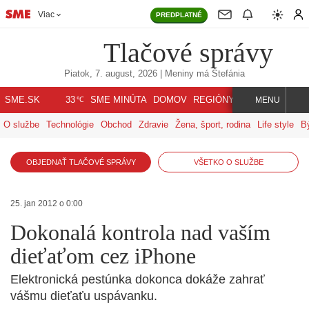
Viac
PREDPLATNÉ
Tlačové správy
Piatok, 7. august, 2026
| Meniny má
Štefánia
℃
SME.SK
SME MINÚTA
DOMOV
REGIÓNY
INDEX
SVET
33
MENU
O službe
Technológie
Obchod
Zdravie
Žena, šport, rodina
Life style
B
OBJEDNAŤ TLAČOVÉ SPRÁVY
VŠETKO O SLUŽBE
25. jan 2012 o 0:00
Dokonalá kontrola nad vaším
dieťaťom cez iPhone
Elektronická pestúnka dokonca dokáže zahrať
vášmu dieťaťu uspávanku.