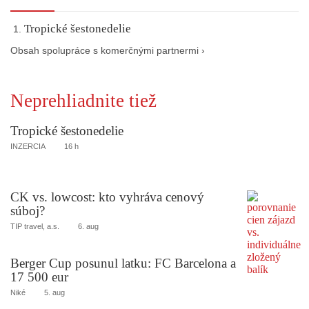
Tropické šestonedelie
Obsah spolupráce s komerčnými partnermi ›
Neprehliadnite tiež
Tropické šestonedelie
INZERCIA
16 h
CK vs. lowcost: kto vyhráva cenový
súboj?
TIP travel, a.s.
6. aug
Berger Cup posunul latku: FC Barcelona a
17 500 eur
Niké
5. aug