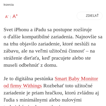
Inzercia
+
A
-
ZDIEĽAŤ
A
|
Svet iPhonu a iPadu sa postupne rozširuje
o ďalšie kompatibilné zariadenia. Najnovšie sa
na trhu objavilo zariadenie, ktoré neslúži na
zábavu, ale na veľmi užitočnú činnosť – na
stráženie dieťaťa, keď pracujete alebo ste
museli odbehnúť z domu.
Je to digitálna pestúnka
Smart Baby Monitor
od firmy Withings
Rozbehať toto užitočné
zariadenie je priam hračkou, ktorú zvládnu aj
ľudia s minimálnymi alebo nulovými