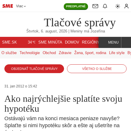
Viac
PREDPLATNÉ
Tlačové správy
Štvrtok, 6. august, 2026
| Meniny má
Jozefína
℃
SME.SK
SME MINÚTA
DOMOV
REGIÓNY
INDEX
SVET
34
MENU
O službe
Technológie
Obchod
Zdravie
Žena, šport, rodina
Life style
B
OBJEDNAŤ TLAČOVÉ SPRÁVY
VŠETKO O SLUŽBE
31. jan 2012 o 15:42
Ako najrýchlejšie splatíte svoju
hypotéku
Ostávajú vám na konci mesiaca peniaze navyše?
Splaťte si nimi hypotéku skôr a ešte aj ušetríte na