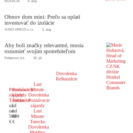
INZERCIA
4. aug
Obnov dom mini: Prečo sa oplatí
investovať do izolácie
VUNO HREUS s.r.o.
3. aug
Aby boli značky relevantné, musia
rozumieť svojim spotrebiteľom
Petitpress a.s.
30. júl
Dovolenka
Reštaurácie
Last
Poznávacie
Poznávacie
Minute
zájazdy
zájazdy
Dovolenka
Turecko
Taliansko
Poznávacie
už
už
zájazdy
od
od
Last
599
699
Minute
€
€
Turecko
Dovolenka
Maldivy