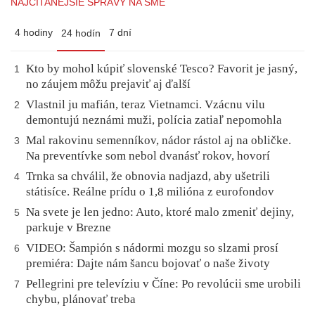
NAJČÍTANEJŠIE SPRÁVY NA SME
4 hodiny
7 dní
24 hodín
Kto by mohol kúpiť slovenské Tesco? Favorit je jasný,
1
no záujem môžu prejaviť aj ďalší
Vlastnil ju mafián, teraz Vietnamci. Vzácnu vilu
2
demontujú neznámi muži, polícia zatiaľ nepomohla
Mal rakovinu semenníkov, nádor rástol aj na obličke.
3
Na preventívke som nebol dvanásť rokov, hovorí
Trnka sa chválil, že obnovia nadjazd, aby ušetrili
4
státisíce. Reálne prídu o 1,8 milióna z eurofondov
Na svete je len jedno: Auto, ktoré malo zmeniť dejiny,
5
parkuje v Brezne
VIDEO: Šampión s nádormi mozgu so slzami prosí
6
premiéra: Dajte nám šancu bojovať o naše životy
Pellegrini pre televíziu v Číne: Po revolúcii sme urobili
7
chybu, plánovať treba