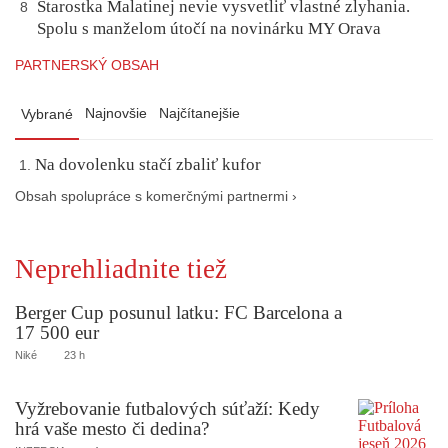
Starostka Malatinej nevie vysvetliť vlastné zlyhania.
8
Spolu s manželom útočí na novinárku MY Orava
PARTNERSKÝ OBSAH
Najnovšie
Najčítanejšie
Vybrané
Na dovolenku stačí zbaliť kufor
Obsah spolupráce s komerčnými partnermi ›
Neprehliadnite tiež
Berger Cup posunul latku: FC Barcelona a
17 500 eur
Niké
23 h
Vyžrebovanie futbalových súťaží: Kedy
hrá vaše mesto či dedina?