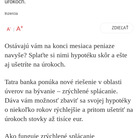
úrokoch.
Inzercia
+
A
-
ZDIEĽAŤ
A
|
Ostávajú vám na konci mesiaca peniaze
navyše? Splaťte si nimi hypotéku skôr a ešte
aj ušetríte na úrokoch.
Tatra banka ponúka nové riešenie v oblasti
úverov na bývanie – zrýchlené splácanie.
Dáva vám možnosť zbaviť sa svojej hypotéky
o niekoľko rokov rýchlejšie a pritom ušetriť na
úrokoch stovky až tisíce eur.
Ako funguje zrýchlené splácanie