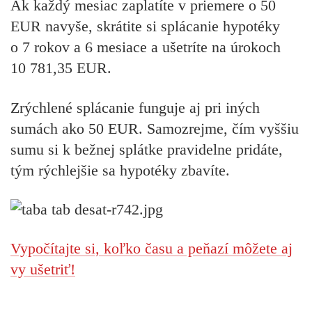
Ak každý mesiac zaplatíte v priemere o
50
EUR
navyše, skrátite si splácanie hypotéky
o
7 rokov a 6 mesiace
a ušetríte na úrokoch
10 781,35 EUR
.
Zrýchlené splácanie funguje aj pri iných
sumách ako 50 EUR. Samozrejme, čím vyššiu
sumu si k bežnej splátke pravidelne pridáte,
tým rýchlejšie sa hypotéky zbavíte.
Vypočítajte si, koľko času a peňazí môžete aj
vy ušetriť!