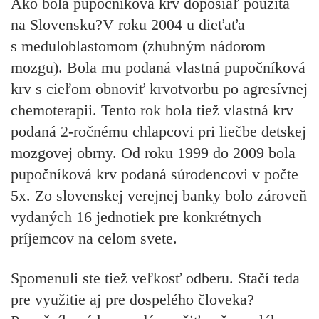
Ako bola pupočníková krv doposiaľ použitá
na Slovensku?
V roku 2004 u dieťaťa
s meduloblastomom (zhubným nádorom
mozgu). Bola mu podaná vlastná pupočníková
krv s cieľom obnoviť krvotvorbu po agresívnej
chemoterapii. Tento rok bola tiež vlastná krv
podaná 2-ročnému chlapcovi pri liečbe detskej
mozgovej obrny. Od roku 1999 do 2009 bola
pupočníková krv podaná súrodencovi v počte
5x. Zo slovenskej verejnej banky bolo zároveň
vydaných 16 jednotiek pre konkrétnych
príjemcov na celom svete.
Spomenuli ste tiež veľkosť odberu. Stačí teda
pre využitie aj pre dospelého človeka?