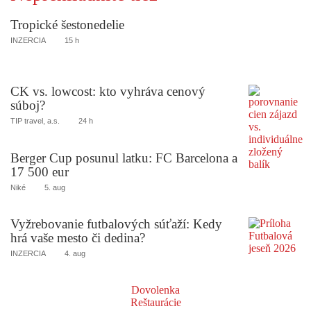
Tropické šestonedelie
INZERCIA
15 h
CK vs. lowcost: kto vyhráva cenový
súboj?
TIP travel, a.s.
24 h
Berger Cup posunul latku: FC Barcelona a
17 500 eur
Niké
5. aug
Vyžrebovanie futbalových súťaží: Kedy
hrá vaše mesto či dedina?
INZERCIA
4. aug
Dovolenka
Reštaurácie