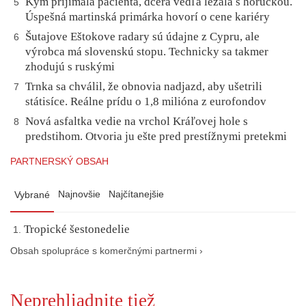
Kým prijímala pacienta, dcéra vedľa ležala s horúčkou.
5
Úspešná martinská primárka hovorí o cene kariéry
Šutajove Eštokove radary sú údajne z Cypru, ale
6
výrobca má slovenskú stopu. Technicky sa takmer
zhodujú s ruskými
Trnka sa chválil, že obnovia nadjazd, aby ušetrili
7
státisíce. Reálne prídu o 1,8 milióna z eurofondov
Nová asfaltka vedie na vrchol Kráľovej hole s
8
predstihom. Otvoria ju ešte pred prestížnymi pretekmi
PARTNERSKÝ OBSAH
Najnovšie
Najčítanejšie
Vybrané
Tropické šestonedelie
Obsah spolupráce s komerčnými partnermi ›
Neprehliadnite tiež