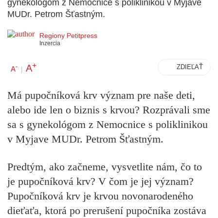
gynekológom z Nemocnice s poliklinikou v Myjave
MUDr. Petrom Šťastným.
Regiony Petitpress
Inzercia
+
A
-
ZDIEĽAŤ
A
|
Má pupočníková krv význam pre naše deti,
alebo ide len o biznis s krvou? Rozprávali sme
sa s gynekológom z Nemocnice s poliklinikou
v Myjave MUDr. Petrom Šťastným.
Predtým, ako začneme, vysvetlite nám, čo to
je pupočníková krv? V čom je jej význam?
Pupočníková krv je krvou novonarodeného
dieťaťa, ktorá po prerušení pupočníka zostáva