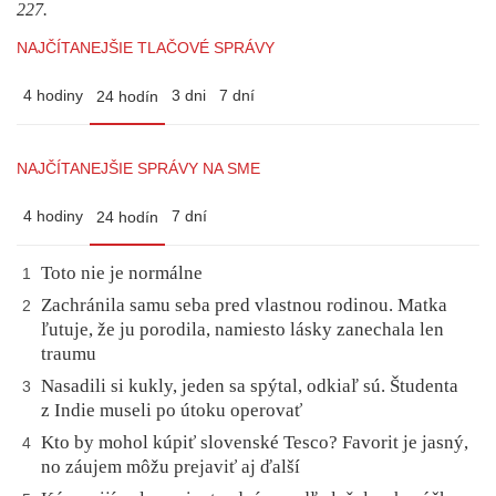
227.
NAJČÍTANEJŠIE TLAČOVÉ SPRÁVY
4 hodiny
3 dni
7 dní
24 hodín
NAJČÍTANEJŠIE SPRÁVY NA SME
4 hodiny
7 dní
24 hodín
Toto nie je normálne
1
Zachránila samu seba pred vlastnou rodinou. Matka
2
ľutuje, že ju porodila, namiesto lásky zanechala len
traumu
Nasadili si kukly, jeden sa spýtal, odkiaľ sú. Študenta
3
z Indie museli po útoku operovať
Kto by mohol kúpiť slovenské Tesco? Favorit je jasný,
4
no záujem môžu prejaviť aj ďalší