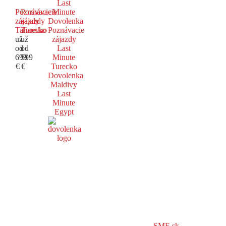
Last
Poznávacie
Poznávacie
Minute
zájazdy
zájazdy
Dovolenka
Taliansko
Turecko
Poznávacie
už
už
zájazdy
od
od
Last
699
599
Minute
€
€
Turecko
Dovolenka
Maldivy
Last
Minute
Egypt
SME.sk