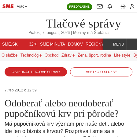
Viac
PREDPLATNÉ
Tlačové správy
Piatok, 7. august, 2026
| Meniny má
Štefánia
℃
SME.SK
SME MINÚTA
DOMOV
REGIÓNY
INDEX
SVET
32
MENU
O službe
Technológie
Obchod
Zdravie
Žena, šport, rodina
Life style
B
OBJEDNAŤ TLAČOVÉ SPRÁVY
VŠETKO O SLUŽBE
7. feb 2012 o 12:59
Odoberať alebo neodoberať
pupočníkovú krv pri pôrode?
Má pupočníková krv význam pre naše deti, alebo
ide len o biznis s krvou? Rozprávali sme sa s