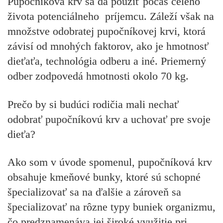
Pupočníková krv sa dá použiť počas celého
života potenciálneho príjemcu. Záleží však na
množstve odobratej pupočníkovej krvi, ktorá
závisí od mnohých faktorov, ako je hmotnosť
dieťaťa, technológia odberu a iné. Priemerný
odber zodpovedá hmotnosti okolo 70 kg.
Prečo by si budúci rodičia mali nechať
odobrať pupočníkovú krv a uchovať pre svoje
dieťa?
Ako som v úvode spomenul, pupočníková krv
obsahuje kmeňové bunky, ktoré sú schopné
špecializovať sa na ďalšie a zároveň sa
špecializovať na rôzne typy buniek organizmu,
čo predznamenáva jej široké využitie pri