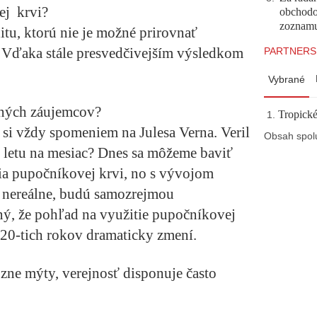
ej krvi?
obchodo
zoznam
itu, ktorú nie je možné prirovnať
. Vďaka stále presvedčivejším výsledkom
PARTNERS
Vybrané
dných záujemcov?
Tropické
 si vždy spomeniem na Julesa Verna. Veril
Obsah spol
e letu na mesiac? Dnes sa môžeme baviť
tia pupočníkovej krvi, no s vývojom
s nereálne, budú samozrejmou
ý, že pohľad na využitie pupočníkovej
h 20-tich rokov dramaticky zmení.
zne mýty, verejnosť disponuje často