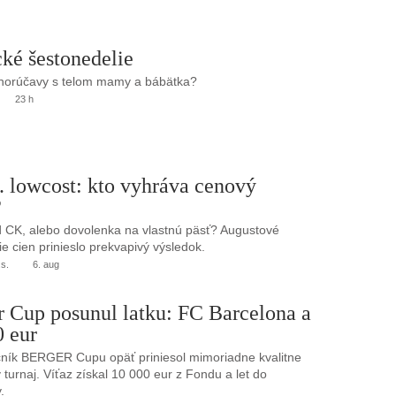
ké šestonedelie
 horúčavy s telom mamy a bábätka?
23 h
. lowcost: kto vyhráva cenový
?
 CK, alebo dovolenka na vlastnú päsť? Augustové
e cien prinieslo prekvapivý výsledok.
.s.
6. aug
r Cup posunul latku: FC Barcelona a
0 eur
ník BERGER Cupu opäť priniesol mimoriadne kvalitne
turnaj. Víťaz získal 10 000 eur z Fondu a let do
.