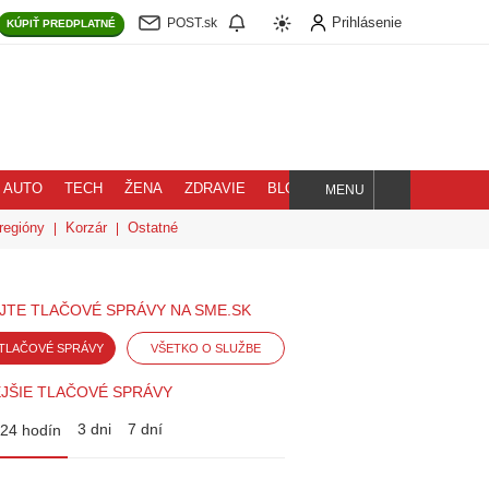
Prihlásenie
POST.sk
KÚPIŤ
PREDPLATNÉ
AUTO
TECH
ŽENA
ZDRAVIE
BLOG
MENU
Hľadaj
regióny
Korzár
Ostatné
JTE TLAČOVÉ SPRÁVY NA SME.SK
TLAČOVÉ SPRÁVY
VŠETKO O SLUŽBE
JŠIE TLAČOVÉ SPRÁVY
3 dni
7 dní
24 hodín