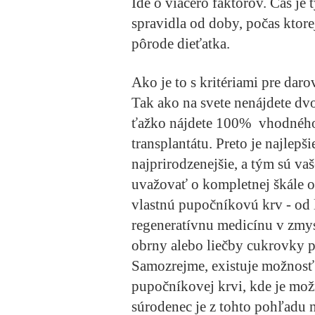
Ide o viacero faktorov. Čas je
spravidla od doby, počas ktor
pôrode dieťatka.
Ako je to s kritériami pre daro
Tak ako na svete nenájdete dv
ťažko nájdete 100% vhodného
transplantátu. Preto je najlepši
najprirodzenejšie, a tým sú va
uvažovať o kompletnej škále o
vlastnú pupočníkovú krv - od 
regeneratívnu medicínu v zmy
obrny alebo liečby cukrovky p
Samozrejme, existuje možnosť 
pupočníkovej krvi, kde je mo
súrodenec je z tohto pohľadu 