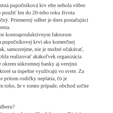
lastná pupočníková krv ešte nebola vôbec
 použiť len do 20-teho roku života
ečný. Priemerný odber je dnes postačujúci
enta.
mne kontraproduktívnym faktorom
a pupočníkovej krvi ako komerčnej
však, samozrejme, nie je možné očakávať,
ohla realizovať akákoľvek organizácia
 okrem súkromnej banky aj verejnú
toré sa úspešne využívajú vo svete. Za
e pritom rodičky neplatia, čo je
 toho, že v tomto prípade, obchod určite
odberu?