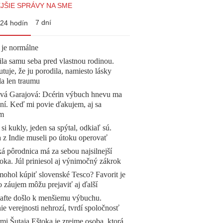
JŠIE SPRÁVY NA SME
7 dní
24 hodín
 je normálne
la samu seba pred vlastnou rodinou.
tuje, že ju porodila, namiesto lásky
la len traumu
ová Garajová: Dcérin výbuch hnevu ma
ní. Keď mi povie ďakujem, aj sa
ím
 si kukly, jeden sa spýtal, odkiaľ sú.
a z Indie museli po útoku operovať
á pôrodnica má za sebou najsilnejší
oka. Júl priniesol aj výnimočný zákrok
mohol kúpiť slovenské Tesco? Favorit je
o záujem môžu prejaviť aj ďalší
afte došlo k menšiemu výbuchu.
e verejnosti nehrozí, tvrdí spoločnosť
mi Šutaja Eštoka je zrejme osoba, ktorá