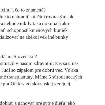
icínu“, čo to znamená?
álne to nahradiť niečím rovnakým, ale
va nebude nikdy taká dokonalá ako
užívať schopnosť kmeňových buniek
cializovať na akékoľvek iné bunky
itá na Slovensku?
situácii v našom zdravotníctve, sa u nás
 ľudí so zápalom pre dobrú vec. Vďaka
stné transplantáty. Máme 5 súrodeneckých
te použili krv zo slovenskej verejnej
dobrať a uchovať pre svoje dieťa jeho