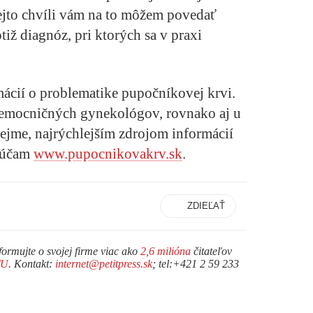
ejto chvíli vám na to môžem povedať
iž diagnóz, pri ktorých sa v praxi
mácií o problematike pupočníkovej krvi.
nemocničných gynekológov, rovnako aj u
ejme, najrýchlejším zdrojom informácií
orúčam
www.pupocnikovakrv.sk
.
ZDIEĽAŤ
formujte o svojej firme viac ako
2,6 milióna
čitateľov
TU
. Kontakt:
internet@petitpress.sk
; tel:+421 2 59 233