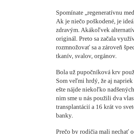
Spomínate „regeneratívnu med
Ak je niečo poškodené, je ide
zdravým. Akákoľvek alternatí
originál. Preto sa začala vy
rozmnožovať sa a zároveň špe
tkanív, svalov, orgánov.
Bola už pupočníková krv použ
Som veľmi hrdý, že aj napriek 
ešte nájde niekoľko nadšených
nim sme u nás použili dva vla
transplantácií a 16 krát vo sve
banky.
Prečo by rodičia mali nechať o