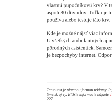
vlastnú pupočníkovú krv?
V t
aspoň 80 dôvodov. Toľko je tot
používa alebo testuje táto krv.
Kde je možné nájsť viac infor
U všetkých ambulantných aj 
pôrodných asistentiek. Samozr
je bezpochyby internet. Odp
Tento text je platenou formou reklamy. In
Sme.sk aj vy. Bližšie informácie nájdete
227.