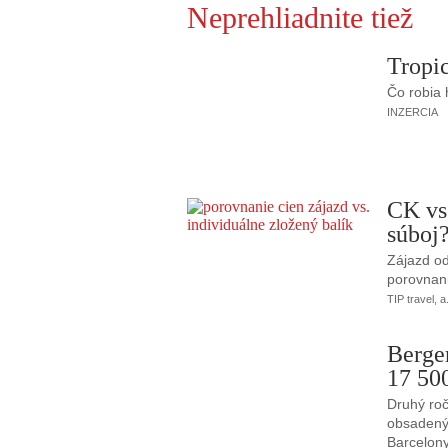
Neprehliadnite tiež
Tropic
Čo robia
INZERCIA
CK vs
súboj
Zájazd od
porovnani
TIP travel, a
Berge
17 50
Druhý roč
obsadený 
Barcelony