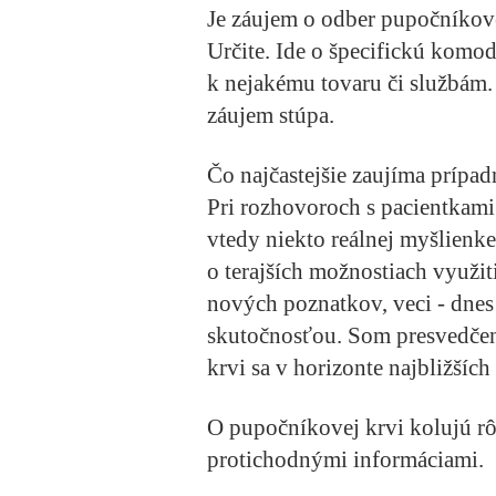
Je záujem o odber pupočníkov
Určite.
Ide o špecifickú komod
k nejakému tovaru či službám
záujem stúpa.
Čo najčastejšie zaujíma prípa
Pri rozhovoroch s pacientkami
vtedy niekto reálnej myšlienk
o terajších možnostiach využi
nových poznatkov, veci - dne
skutočnosťou.
Som presvedčen
krvi sa v horizonte najbližšíc
O pupočníkovej krvi kolujú rô
protichodnými informáciami.