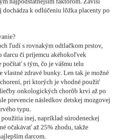
 tým najpodstatnejším faktorom. Závisí
ej dochádza k odlúčeniu lôžka placenty po
vanie?
och ľudí s rovnakým odtlačkom prstov,
 darcu či príjemcu akéhokoľvek
e počítať s tým, čo je vášmu telu
še vlastné zdravé bunky. Len tak je možné
chorení, pri ktorých je vhodné použiť
liečby onkologických chorôb krvi až po
sle prevencie následkov detskej mozgovej
rvého typu.
použitia inej, napríklad súrodeneckej
žné očakávať až 25% zhodu, takže
najlepším darcom.