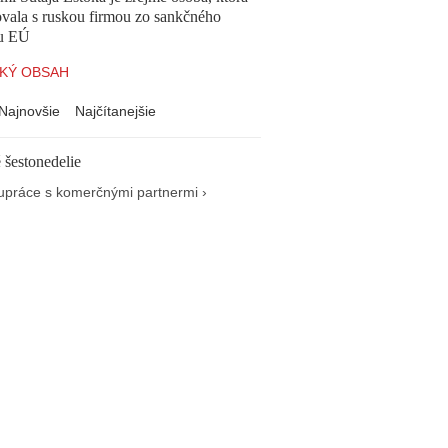
vala s ruskou firmou zo sankčného
u EÚ
KÝ OBSAH
Najnovšie
Najčítanejšie
 šestonedelie
upráce s komerčnými partnermi ›