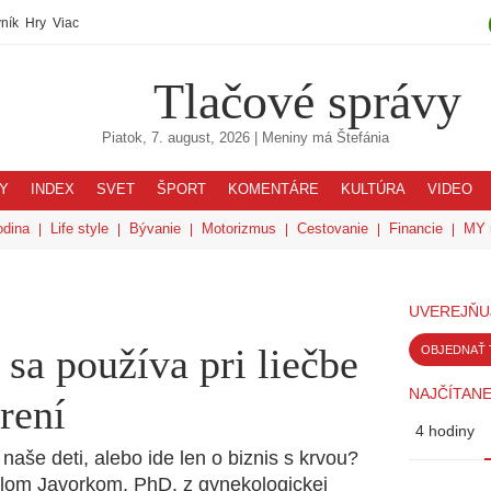
ník
Hry
Viac
Tlačové správy
Piatok, 7. august, 2026
| Meniny má
Štefánia
Y
INDEX
SVET
ŠPORT
KOMENTÁRE
KULTÚRA
VIDEO
odina
Life style
Bývanie
Motorizmus
Cestovanie
Financie
MY 
UVEREJŇU
sa používa pri liečbe
OBJEDNAŤ 
NAJČÍTANE
rení
4 hodiny
aše deti, alebo ide len o biznis s krvou?
lom Javorkom, PhD. z gynekologickej