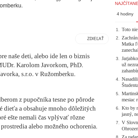
NAJČÍTANE
žomberku.
4 hodiny
Toto nie
1
.
Zachráni
2
.
ZDIEĽAŤ
Matka ľu
zanecha
 naše deti, alebo ide len o biznis
Jarjabk
3
.
 MUDr. Karolom Javorkom, PhD.
už nezra
zahanb
avorka, s.r.o. v Ružomberku.
Nasadili
4
.
Študent
Martinsk
5
.
dberom z pupočníka tesne po pôrode
mesiac r
dé dieťa a obsahuje mnoho dôležitých
Kto by 
6
.
jasný, n
oré ešte nemali čas vplývať rôzne
V Slovn
7
.
 prostredia alebo možného ochorenia.
Ohrozeni
Za radar
8
.