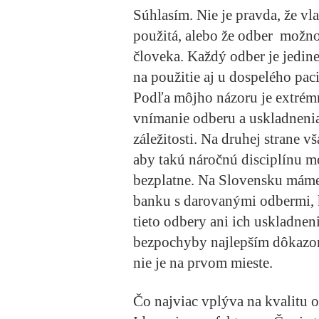
Súhlasím. Nie je pravda, že v
použitá, alebo že odber možno
človeka. Každý odber je jedin
na použitie aj u dospelého paci
Podľa môjho názoru je extré
vnímanie odberu a uskladneni
záležitosti. Na druhej strane 
aby takú náročnú disciplínu m
bezplatne. Na Slovensku máme
banku s darovanými odbermi, k
tieto odbery ani ich uskladneni
bezpochyby najlepším dôkazom
nie je na prvom mieste.
Čo najviac vplýva na kvalitu 