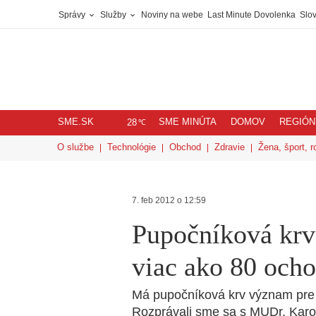
Správy
Služby
Noviny na webe
Last Minute Dovolenka
Slov
SME.SK
SME MINÚTA
DOMOV
REGIÓN
℃
28
O službe
Technológie
Obchod
Zdravie
Žena, šport, r
7. feb 2012 o 12:59
Pupočníková krv 
viac ako 80 ocho
Má pupočníková krv význam pre n
Rozprávali sme sa s MUDr. Karo