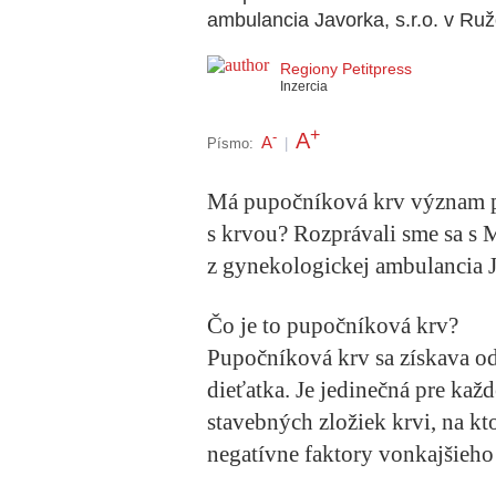
ambulancia Javorka, s.r.o. v Ru
Regiony Petitpress
Inzercia
+
A
-
A
Písmo:
|
Má pupočníková krv význam pre
s krvou? Rozprávali sme sa s
z gynekologickej ambulancia J
Čo je to pupočníková krv?
Pupočníková krv sa získava o
dieťatka. Je jedinečná pre kaž
stavebných zložiek krvi, na kt
negatívne faktory vonkajšieho