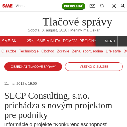
Viac
PREDPLATNÉ
Tlačové správy
Sobota, 8. august, 2026
| Meniny má
Oskar
℃
SME.SK
SME MINÚTA
DOMOV
REGIÓNY
INDEX
SVET
25
MENU
O službe
Technológie
Obchod
Zdravie
Žena, šport, rodina
Life style
B
OBJEDNAŤ TLAČOVÉ SPRÁVY
VŠETKO O SLUŽBE
11. mar 2012 o 19:00
SLCP Consulting, s.r.o.
prichádza s novým projektom
pre podniky
Informácie o projekte "Konkurencieschopnosť