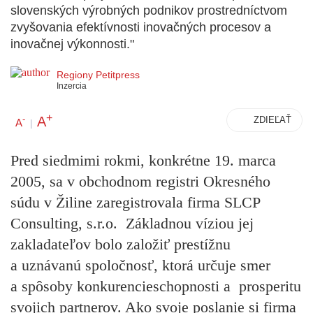
slovenských výrobných podnikov prostredníctvom
zvyšovania efektívnosti inovačných procesov a
inovačnej výkonnosti."
Regiony Petitpress
Inzercia
+
A
-
ZDIEĽAŤ
A
|
Pred siedmimi rokmi, konkrétne 19. marca
2005, sa v obchodnom registri Okresného
súdu v Žiline zaregistrovala firma SLCP
Consulting, s.r.o. Základnou víziou jej
zakladateľov bolo založiť prestížnu
a uznávanú spoločnosť, ktorá určuje smer
a spôsoby konkurencieschopnosti a prosperitu
svojich partnerov. Ako svoje poslanie si firma