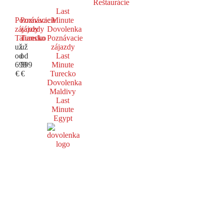
Reštaurácie
Last
Poznávacie
Poznávacie
Minute
zájazdy
zájazdy
Dovolenka
Taliansko
Turecko
Poznávacie
už
už
zájazdy
od
od
Last
699
599
Minute
€
€
Turecko
Dovolenka
Maldivy
Last
Minute
Egypt