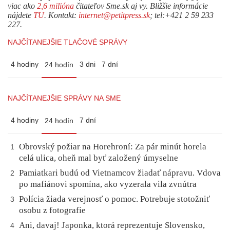
viac ako
2,6 milióna
čitateľov Sme.sk aj vy. Bližšie informácie
nájdete
TU
. Kontakt:
internet@petitpress.sk
; tel:+421 2 59 233
227.
NAJČÍTANEJŠIE TLAČOVÉ SPRÁVY
4 hodiny
3 dni
7 dní
24 hodín
NAJČÍTANEJŠIE SPRÁVY NA SME
4 hodiny
7 dní
24 hodín
Obrovský požiar na Horehroní: Za pár minút horela
1
celá ulica, oheň mal byť založený úmyselne
Pamiatkari budú od Vietnamcov žiadať nápravu. Vdova
2
po mafiánovi spomína, ako vyzerala vila zvnútra
Polícia žiada verejnosť o pomoc. Potrebuje stotožniť
3
osobu z fotografie
Ani, davaj! Japonka, ktorá reprezentuje Slovensko,
4