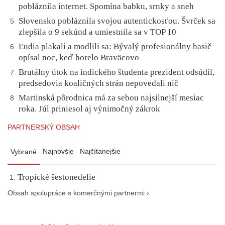
pobláznila internet. Spomína babku, srnky a sneh
Slovensko pobláznila svojou autentickosťou. Švrček sa
5
zlepšila o 9 sekúnd a umiestnila sa v TOP 10
Ľudia plakali a modlili sa: Bývalý profesionálny hasič
6
opísal noc, keď horelo Braväcovo
Brutálny útok na indického študenta prezident odsúdil,
7
predsedovia koaličných strán nepovedali nič
Martinská pôrodnica má za sebou najsilnejší mesiac
8
roka. Júl priniesol aj výnimočný zákrok
PARTNERSKÝ OBSAH
Najnovšie
Najčítanejšie
Vybrané
Tropické šestonedelie
Obsah spolupráce s komerčnými partnermi ›