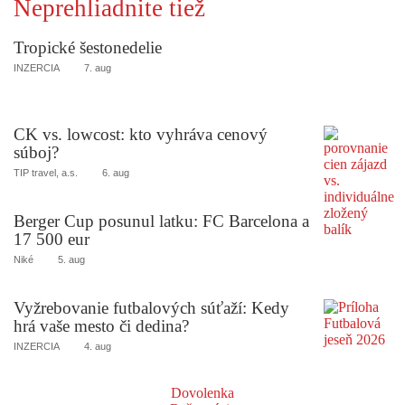
Neprehliadnite tiež
Tropické šestonedelie
INZERCIA
7. aug
CK vs. lowcost: kto vyhráva cenový
súboj?
TIP travel, a.s.
6. aug
Berger Cup posunul latku: FC Barcelona a
17 500 eur
Niké
5. aug
Vyžrebovanie futbalových súťaží: Kedy
hrá vaše mesto či dedina?
INZERCIA
4. aug
Dovolenka