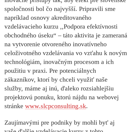
spoločnosti bol čo najvyšší. Pripravili sme
napríklad osnovy akreditovaného
vzdelávacieho kurzu ,,Podpora efektívnosti
obchodného úseku“ – táto aktivita je zameraná
na vytvorenie otvoreného inovatívneho
celoživotného vzdelávania vo vzťahu k novým
technológiám, inovačným procesom a ich
použitiu v praxi. Pre potenciálnych
zákazníkov, ktorí by chceli využiť naše
služby, máme aj inú, ďaleko rozsiahlejšiu
projektovú ponuku, ktorú nájdu na webovej
stránke
www.slcpconsulting.sk
.
Zaujímavými pre podniky by mohli byť aj
vaše ďalšie vzdelávacie kurzy z tohto