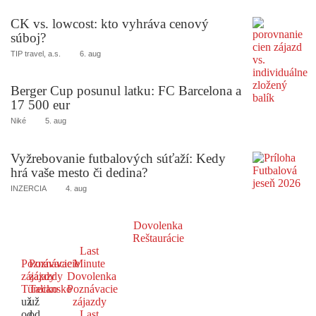
CK vs. lowcost: kto vyhráva cenový
súboj?
TIP travel, a.s.
6. aug
Berger Cup posunul latku: FC Barcelona a
17 500 eur
Niké
5. aug
Vyžrebovanie futbalových súťaží: Kedy
hrá vaše mesto či dedina?
INZERCIA
4. aug
Dovolenka
Reštaurácie
Last
Poznávacie
Poznávacie
Minute
zájazdy
zájazdy
Dovolenka
Turecko
Taliansko
Poznávacie
už
už
zájazdy
od
od
Last