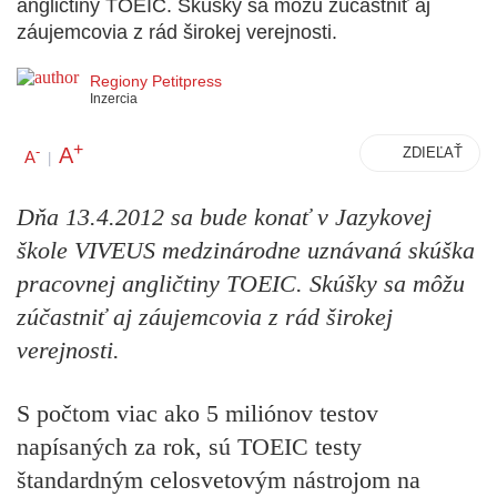
angličtiny TOEIC. Skúšky sa môžu zúčastniť aj
záujemcovia z rád širokej verejnosti.
Regiony Petitpress
Inzercia
+
A
-
ZDIEĽAŤ
A
|
Dňa 13.4.2012 sa bude konať v Jazykovej
škole VIVEUS medzinárodne uznávaná skúška
pracovnej angličtiny TOEIC. Skúšky sa môžu
zúčastniť aj záujemcovia z rád širokej
verejnosti.
S počtom viac ako 5 miliónov testov
napísaných za rok, sú TOEIC testy
štandardným celosvetovým nástrojom na