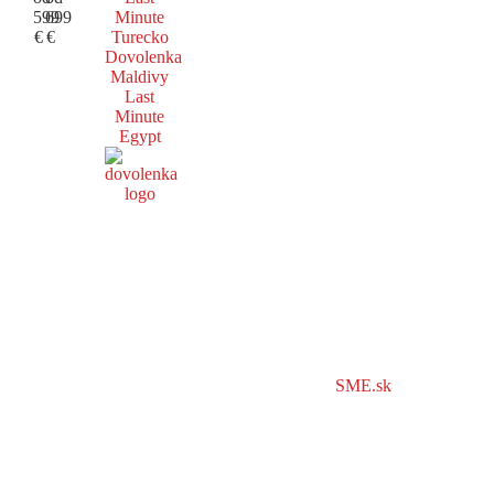
599
699
Minute
€
€
Turecko
Dovolenka
Maldivy
Last
Minute
Egypt
SME.sk