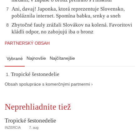
Ani, davaj! Japonka, ktorá reprezentuje Slovensko,
7
pobláznila internet. Spomína babku, srnky a sneh
Zbytočné fauly zrážali Slovákov na kolená. Favoritovi
8
kládli odpor, no zabojujú iba o bronz
PARTNERSKÝ OBSAH
Najnovšie
Najčítanejšie
Vybrané
Tropické šestonedelie
Obsah spolupráce s komerčnými partnermi ›
Neprehliadnite tiež
Tropické šestonedelie
INZERCIA
7. aug