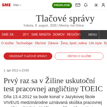
Viac
PREDPLATNÉ
Tlačové správy
Sobota, 8. august, 2026
| Meniny má
Oskar
℃
SME.SK
SME MINÚTA
DOMOV
REGIÓNY
INDEX
SVET
20
MENU
O službe
Technológie
Obchod
Zdravie
Žena, šport, rodina
Life style
B
OBJEDNAŤ TLAČOVÉ SPRÁVY
VŠETKO O SLUŽBE
1. apr 2012 o 23:00
Prvý raz sa v Žiline uskutoční
test pracovnej angličtiny TOEIC
Dňa 13.4.2012 sa bude konať v Jazykovej škole
VIVEUS medzinárodne uznávaná skúška pracovnej