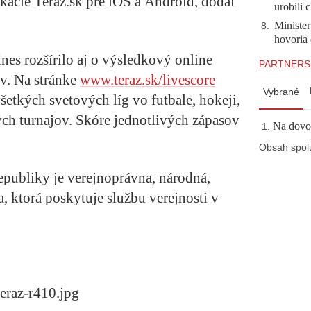
likácie Teraz.sk pre iOS a Android, dodal
urobili 
Minister
8
.
hovoria 
nes rozšírilo aj o výsledkový online
PARTNERS
ov. Na stránke
www.teraz.sk/livescore
Vybrané
etkých svetových líg vo futbale, hokeji,
ých turnajov. Skóre jednotlivých zápasov
Na dovol
Obsah spol
epubliky je verejnoprávna, národná,
a, ktorá poskytuje službu verejnosti v