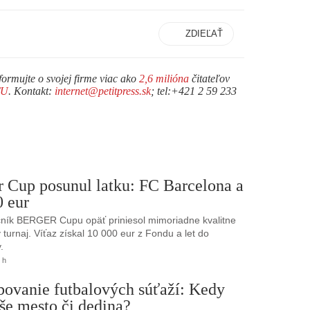
ZDIEĽAŤ
formujte o svojej firme viac ako
2,6 milióna
čitateľov
TU
. Kontakt:
internet@petitpress.sk
; tel:+421 2 59 233
r Cup posunul latku: FC Barcelona a
0 eur
ník BERGER Cupu opäť priniesol mimoriadne kvalitne
turnaj. Víťaz získal 10 000 eur z Fondu a let do
.
 h
bovanie futbalových súťaží: Kedy
še mesto či dedina?