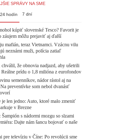
JŠIE SPRÁVY NA SME
7 dní
24 hodín
mohol kúpiť slovenské Tesco? Favorit je
o záujem môžu prejaviť aj ďalší
 ju mafián, teraz Vietnamci. Vzácnu vilu
ú neznámi muži, polícia zatiaľ
hla
 chválil, že obnovia nadjazd, aby ušetrili
e. Reálne prídu o 1,8 milióna z eurofondov
vinu semenníkov, nádor rástol aj na
. Na preventívke som nebol dvanásť
ovorí
 je len jedno: Auto, ktoré malo zmeniť
parkuje v Brezne
Šampión s nádormi mozgu so slzami
emiéra: Dajte nám šancu bojovať o naše
ni pre televíziu v Číne: Po revolúcii sme