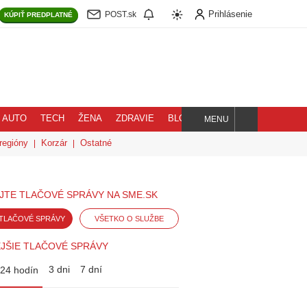
Prihlásenie
POST.sk
KÚPIŤ
PREDPLATNÉ
AUTO
TECH
ŽENA
ZDRAVIE
BLOG
MENU
Hľadaj
regióny
Korzár
Ostatné
JTE TLAČOVÉ SPRÁVY NA SME.SK
TLAČOVÉ SPRÁVY
VŠETKO O SLUŽBE
JŠIE TLAČOVÉ SPRÁVY
3 dni
7 dní
24 hodín