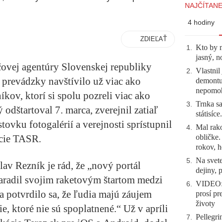
NAJČÍTANE
4 hodiny
ZDIEĽAŤ
Kto by 
1
.
jasný, n
ovej agentúry Slovenskej republiky
Vlastnil
2
.
 prevádzky navštívilo už viac ako
demontuj
nepomo
ov, ktorí si spolu pozreli viac ako
Trnka sa
3
.
 odštartoval 7. marca, zverejnil zatiaľ
státisíc
tovku fotogalérií a verejnosti sprístupnil
Mal rako
4
.
obličke
kcie TASR.
rokov, h
Na svete
5
.
av Rezník je rád, že „nový portál
dejiny, 
aradil svojim raketovým štartom medzi
VIDEO: 
6
.
a potvrdilo sa, že ľudia majú záujem
prosí pr
životy
e, ktoré nie sú spoplatnené.“ Už v apríli
Pellegri
7
.