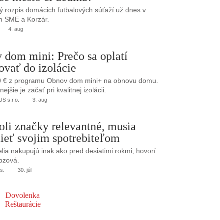
 rozpis domácich futbalových súťaží už dnes v
h SME a Korzár.
4. aug
 dom mini: Prečo sa oplatí
ovať do izolácie
0 € z programu Obnov dom mini+ na obnovu domu.
jšie je začať pri kvalitnej izolácii.
 s.r.o.
3. aug
oli značky relevantné, musia
ieť svojim spotrebiteľom
elia nakupujú inak ako pred desiatimi rokmi, hovorí
bzová.
s.
30. júl
Dovolenka
Reštaurácie