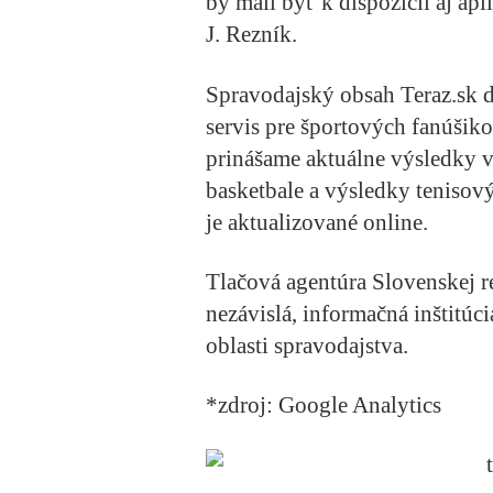
by mali byť k dispozícií aj ap
J. Rezník.
Spravodajský obsah Teraz.sk d
servis pre športových fanúšik
prinášame aktuálne výsledky vš
basketbale a výsledky tenisov
je aktualizované online.
Tlačová agentúra Slovenskej r
nezávislá, informačná inštitúci
oblasti spravodajstva.
*zdroj: Google Analytics