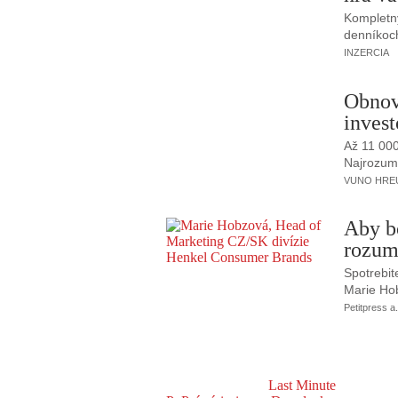
Kompletný
denníkoc
INZERCIA
Obnov
invest
Až 11 00
Najrozumne
VUNO HREUS
Aby b
rozum
Spotrebit
Marie Ho
Petitpress a.
Last Minute