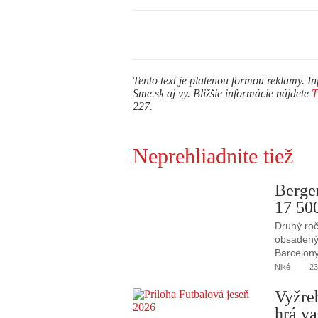
Tento text je platenou formou reklamy. In
Sme.sk aj vy. Bližšie informácie nájdete
227.
Neprehliadnite tiež
Berge
17 50
Druhý roč
obsadený 
Barcelony
Niké
23
Vyžre
hrá va