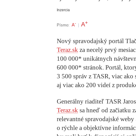
Inzercia
+
A
-
A
Písmo:
|
Nový spravodajský portál Tlač
Teraz.sk
za necelý prvý mesiac
100 000* unikátnych návštevník
600 000* stránok. Portál, ktorý
3 500 správ z TASR, viac ako s
aj viac ako 200 videí z produ
Generálny riaditeľ TASR Jarosl
Teraz.sk
sa hneď od začiatku z
relevantné spravodajské weby 
o rýchle a objektívne informáci