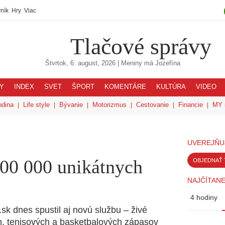
ník
Hry
Viac
Tlačové správy
Štvrtok, 6. august, 2026
| Meniny má
Jozefína
Y
INDEX
SVET
ŠPORT
KOMENTÁRE
KULTÚRA
VIDEO
odina
Life style
Bývanie
Motorizmus
Cestovanie
Financie
MY 
UVEREJŇU
100 000 unikátnych
OBJEDNAŤ 
NAJČÍTANE
4 hodiny
k dnes spustil aj novú službu – živé
h, tenisových a basketbalových zápasov