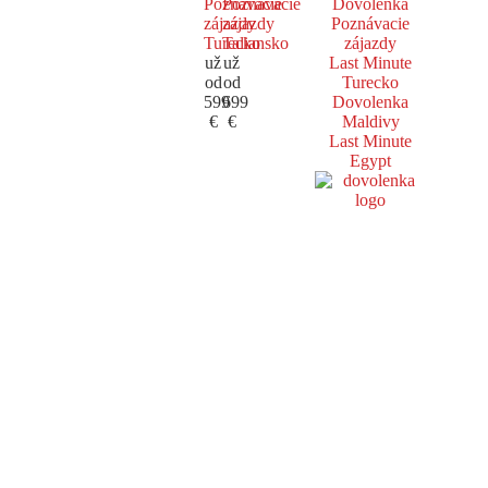
Poznávacie
Poznávacie
Dovolenka
zájazdy
zájazdy
Poznávacie
Turecko
Taliansko
zájazdy
už
už
Last Minute
od
od
Turecko
599
699
Dovolenka
€
€
Maldivy
Last Minute
Egypt