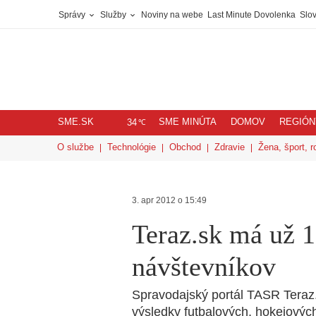
Správy
Služby
Noviny na webe
Last Minute Dovolenka
Slov
SME.SK
SME MINÚTA
DOMOV
REGIÓN
℃
34
O službe
Technológie
Obchod
Zdravie
Žena, šport, r
3. apr 2012 o 15:49
Teraz.sk má už 
návštevníkov
Spravodajský portál TASR Teraz.s
výsledky futbalových, hokejovýc