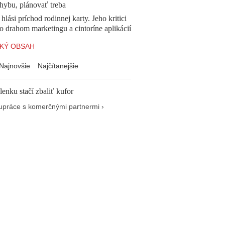
chybu, plánovať treba
 hlási príchod rodinnej karty. Jeho kritici
o drahom marketingu a cintoríne aplikácií
KÝ OBSAH
Najnovšie
Najčítanejšie
enku stačí zbaliť kufor
upráce s komerčnými partnermi ›