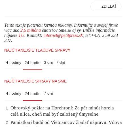
ZDIEĽAŤ
Tento text je platenou formou reklamy. Informujte o svojej firme
viac ako
2,6 milióna
čitateľov Sme.sk aj vy. Bližšie informácie
nájdete
TU
. Kontakt:
internet@petitpress.sk
; tel:+421 2 59 233
227.
NAJČÍTANEJŠIE TLAČOVÉ SPRÁVY
4 hodiny
3 dni
7 dní
24 hodín
NAJČÍTANEJŠIE SPRÁVY NA SME
4 hodiny
7 dní
24 hodín
Obrovský požiar na Horehroní: Za pár minút horela
1
celá ulica, oheň mal byť založený úmyselne
Pamiatkari budú od Vietnamcov žiadať nápravu. Vdova
2