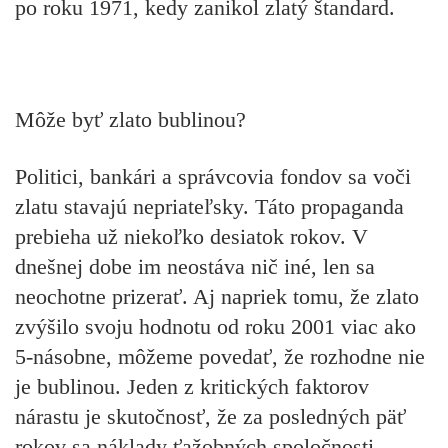
po roku 1971, kedy zanikol zlatý štandard.
Môže byť zlato bublinou?
Politici, bankári a správcovia fondov sa voči
zlatu stavajú nepriateľsky. Táto propaganda
prebieha už niekoľko desiatok rokov. V
dnešnej dobe im neostáva nič iné, len sa
neochotne prizerať. Aj napriek tomu, že zlato
zvýšilo svoju hodnotu od roku 2001 viac ako
5-násobne, môžeme povedať, že rozhodne nie
je bublinou. Jeden z kritických faktorov
nárastu je skutočnosť, že za posledných päť
rokov sa náklady ťažobných spoločnosti