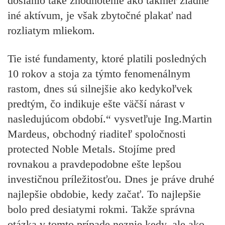
dosiahlo také zhodnotenie ako takmer žiadne
iné aktívum, je však zbytočné plakať nad
rozliatym mliekom.
Tie isté fundamenty, ktoré platili posledných
10 rokov a stoja za týmto fenomenálnym
rastom, dnes sú silnejšie ako kedykoľvek
predtým, čo indikuje ešte väčší nárast v
nasledujúcom období.“ vysvetľuje Ing.Martin
Mardeus, obchodný riaditeľ spoločnosti
protected Noble Metals. Stojíme pred
rovnakou a pravdepodobne ešte lepšou
investičnou príležitosťou. Dnes je práve druhé
najlepšie obdobie, kedy začať. To najlepšie
bolo pred desiatymi rokmi. Takže správna
otázka v tomto prípade neznie kedy, ale ako.