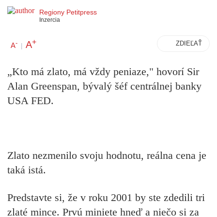
Regiony Petitpress
Inzercia
+
A
-
ZDIEĽAŤ
A
|
„Kto má zlato, má vždy peniaze," hovorí Sir
Alan Greenspan, bývalý šéf centrálnej banky
USA FED.
Zlato nezmenilo svoju hodnotu, reálna cena je
taká istá.
Predstavte si, že v roku 2001 by ste zdedili tri
zlaté mince. Prvú miniete hneď a niečo si za