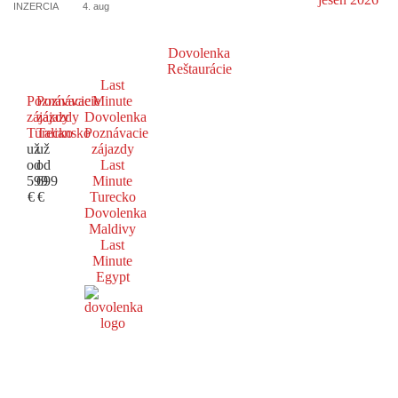
INZERCIA
4. aug
Dovolenka
Reštaurácie
Last
Poznávacie
Poznávacie
Minute
zájazdy
zájazdy
Dovolenka
Turecko
Taliansko
Poznávacie
už
už
zájazdy
od
od
Last
599
699
Minute
€
€
Turecko
Dovolenka
Maldivy
Last
Minute
Egypt