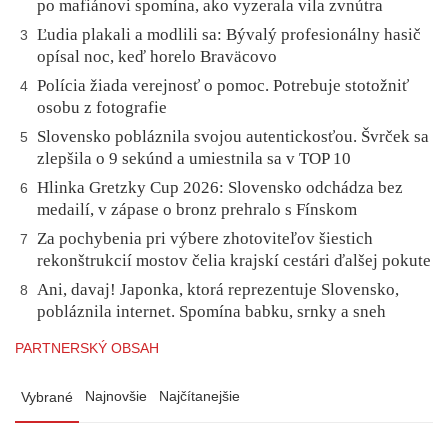
po mafiánovi spomína, ako vyzerala vila zvnútra
Ľudia plakali a modlili sa: Bývalý profesionálny hasič
3
opísal noc, keď horelo Braväcovo
Polícia žiada verejnosť o pomoc. Potrebuje stotožniť
4
osobu z fotografie
Slovensko pobláznila svojou autentickosťou. Švrček sa
5
zlepšila o 9 sekúnd a umiestnila sa v TOP 10
Hlinka Gretzky Cup 2026: Slovensko odchádza bez
6
medailí, v zápase o bronz prehralo s Fínskom
Za pochybenia pri výbere zhotoviteľov šiestich
7
rekonštrukcií mostov čelia krajskí cestári ďalšej pokute
Ani, davaj! Japonka, ktorá reprezentuje Slovensko,
8
pobláznila internet. Spomína babku, srnky a sneh
PARTNERSKÝ OBSAH
Najnovšie
Najčítanejšie
Vybrané