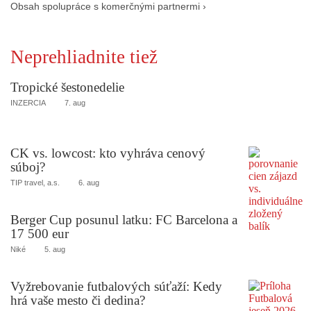
Obsah spolupráce s komerčnými partnermi ›
Neprehliadnite tiež
Tropické šestonedelie
INZERCIA
7. aug
CK vs. lowcost: kto vyhráva cenový
súboj?
TIP travel, a.s.
6. aug
Berger Cup posunul latku: FC Barcelona a
17 500 eur
Niké
5. aug
Vyžrebovanie futbalových súťaží: Kedy
hrá vaše mesto či dedina?