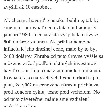
zvýšili až 10-násobne.
Ak chceme hovoriť o nejakej bubline, tak by
sme mali porovnať cenu zlata s infláciou. V
januári 1980 sa cena zlata vyšplhala na vyše
800 dolárov za uncu. Ak prihliadneme na
infláciu k jeho dnešnej cene, malo by to byť
2400 dolárov. Zhruba od tejto úrovne vyššie sa
môžeme začať podľa niektorých investorov
baviť o tom, či je cena zlata umelo nafúknutá.
Rovnako ako na všetkých býčích trhoch aj tu
platí, že väčšina cenového nárastu prichádza
pred koncom cyklu, tesne pred vrcholom. No
od tejto záverečnej mánie sme vzdialení
niekoľko rokov.