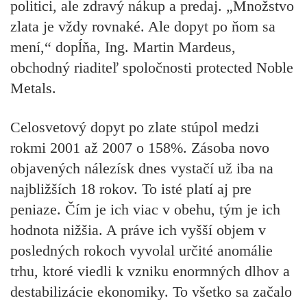
politici, ale zdravý nákup a predaj. „Množstvo
zlata je vždy rovnaké. Ale dopyt po ňom sa
mení,“ dopĺňa, Ing. Martin Mardeus,
obchodný riaditeľ spoločnosti protected Noble
Metals.
Celosvetový dopyt po zlate stúpol medzi
rokmi 2001 až 2007 o 158%. Zásoba novo
objavených nálezísk dnes vystačí už iba na
najbližších 18 rokov. To isté platí aj pre
peniaze. Čím je ich viac v obehu, tým je ich
hodnota nižšia. A práve ich vyšší objem v
posledných rokoch vyvolal určité anomálie
trhu, ktoré viedli k vzniku enormných dlhov a
destabilizácie ekonomiky. To všetko sa začalo