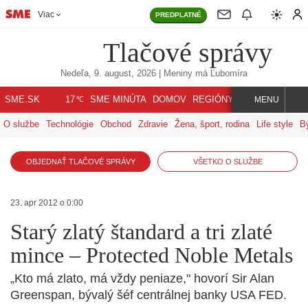
Viac
PREDPLATNÉ
Tlačové správy
Nedeľa, 9. august, 2026
| Meniny má
Ľubomíra
℃
SME.SK
SME MINÚTA
DOMOV
REGIÓNY
INDEX
SVET
17
MENU
O službe
Technológie
Obchod
Zdravie
Žena, šport, rodina
Life style
B
OBJEDNAŤ TLAČOVÉ SPRÁVY
VŠETKO O SLUŽBE
23. apr 2012 o 0:00
Starý zlatý štandard a tri zlaté
mince – Protected Noble Metals
„Kto má zlato, má vždy peniaze," hovorí Sir Alan
Greenspan, bývalý šéf centrálnej banky USA FED.