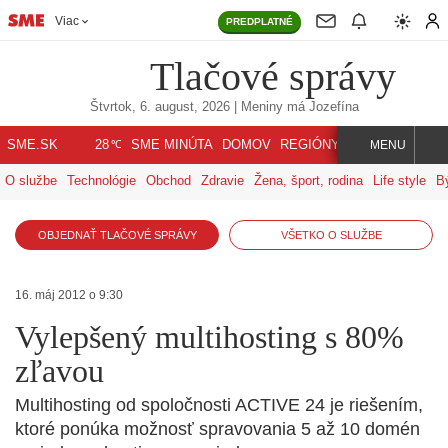
Viac
PREDPLATNÉ
Tlačové správy
Štvrtok, 6. august, 2026
| Meniny má
Jozefína
℃
SME.SK
SME MINÚTA
DOMOV
REGIÓNY
INDEX
SVET
28
MENU
O službe
Technológie
Obchod
Zdravie
Žena, šport, rodina
Life style
B
OBJEDNAŤ TLAČOVÉ SPRÁVY
VŠETKO O SLUŽBE
16. máj 2012 o 9:30
Vylepšený multihosting s 80%
zľavou
Multihosting od spoločnosti ACTIVE 24 je riešením,
ktoré ponúka možnosť spravovania 5 až 10 domén