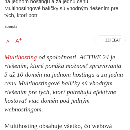
na jednom hostingu a za jednu cenu.
Multihostingové balíčky sú vhodným riešením pre
tých, ktorí potr
Inzercia
+
A
-
ZDIEĽAŤ
A
|
Multihosting
od spoločnosti
A
CTIVE
24
je
riešením, ktoré ponúka možnosť
spravovania
5 až 10 domén na jednom hostingu a za jednu
cenu.
Multihostingové balíčky sú vhodným
riešením pre tých, ktorí potrebujú efektívne
hostovať viac domén pod jedným
webhostingom.
Multihosting obsahuje všetko, čo webová