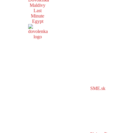
Maldivy
Last
Minute
Egypt
SME.sk