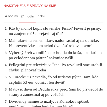
NAJČÍTANEJŠIE SPRÁVY NA SME
4 hodiny
7 dní
24 hodín
Kto by mohol kúpiť slovenské Tesco? Favorit je jasný,
1
no záujem môžu prejaviť aj ďalší
Mal rakovinu semenníkov, nádor rástol aj na obličke.
2
Na preventívke som nebol dvanásť rokov, hovorí
Výherný žreb za milión eur hodila do koša, smetiari ho
3
po celodennom pátraní nakoniec našli
Pellegrini pre televíziu v Číne: Po revolúcii sme urobili
4
chybu, plánovať treba
V Turecku už nevedia, čo od turistov pýtať. Tam, kde
5
zaplatíš 53 eur, domáci len deväť
Matovič dáva od Drdula ruky preč. Sám ho priviedol do
6
strany a zamestnal aj po voľbách
Dividendy namiesto mzdy. Je Korčokov spôsob
7
vyplácania odmien legislatívne čistý?