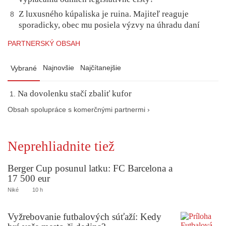
Z luxusného kúpaliska je ruina. Majiteľ reaguje
8
sporadicky, obec mu posiela výzvy na úhradu daní
PARTNERSKÝ OBSAH
Najnovšie
Najčítanejšie
Vybrané
Na dovolenku stačí zbaliť kufor
Obsah spolupráce s komerčnými partnermi ›
Neprehliadnite tiež
Berger Cup posunul latku: FC Barcelona a
17 500 eur
Niké
10 h
Vyžrebovanie futbalových súťaží: Kedy