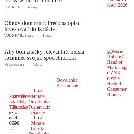
hrá vaše mesto či dedina?
INZERCIA
4. aug
Obnov dom mini: Prečo sa oplatí
investovať do izolácie
VUNO HREUS s.r.o.
3. aug
Aby boli značky relevantné, musia
rozumieť svojim spotrebiteľom
Petitpress a.s.
30. júl
Dovolenka
Reštaurácie
Last
Poznávacie
Poznávacie
Minute
zájazdy
zájazdy
Dovolenka
Taliansko
Turecko
Poznávacie
už
už
zájazdy
od
od
Last
699
599
Minute
€
€
Turecko
Dovolenka