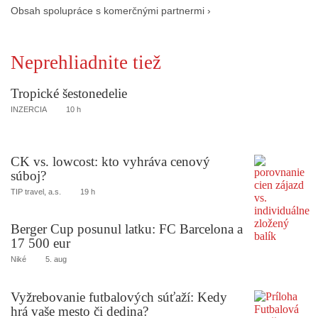
Obsah spolupráce s komerčnými partnermi ›
Neprehliadnite tiež
Tropické šestonedelie
INZERCIA
10 h
CK vs. lowcost: kto vyhráva cenový
súboj?
TIP travel, a.s.
19 h
Berger Cup posunul latku: FC Barcelona a
17 500 eur
Niké
5. aug
Vyžrebovanie futbalových súťaží: Kedy
hrá vaše mesto či dedina?