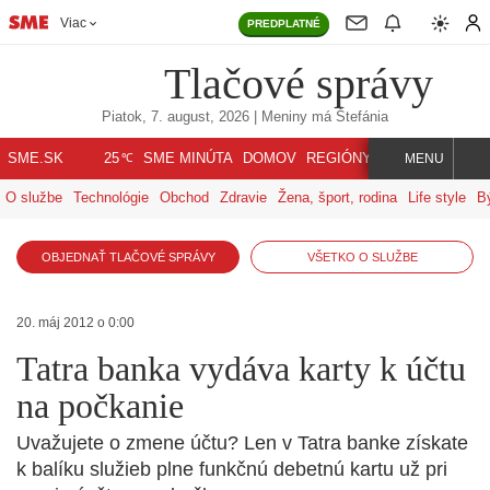
Viac
PREDPLATNÉ
Tlačové správy
Piatok, 7. august, 2026
| Meniny má
Štefánia
℃
SME.SK
SME MINÚTA
DOMOV
REGIÓNY
INDEX
SVET
25
MENU
O službe
Technológie
Obchod
Zdravie
Žena, šport, rodina
Life style
B
OBJEDNAŤ TLAČOVÉ SPRÁVY
VŠETKO O SLUŽBE
20. máj 2012 o 0:00
Tatra banka vydáva karty k účtu
na počkanie
Uvažujete o zmene účtu? Len v Tatra banke získate
k balíku služieb plne funkčnú debetnú kartu už pri