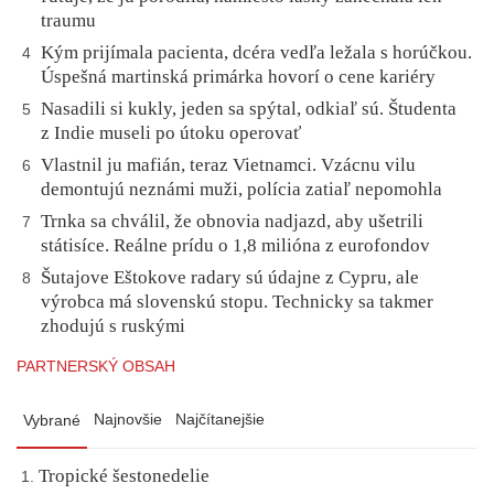
traumu
Kým prijímala pacienta, dcéra vedľa ležala s horúčkou.
4
Úspešná martinská primárka hovorí o cene kariéry
Nasadili si kukly, jeden sa spýtal, odkiaľ sú. Študenta
5
z Indie museli po útoku operovať
Vlastnil ju mafián, teraz Vietnamci. Vzácnu vilu
6
demontujú neznámi muži, polícia zatiaľ nepomohla
Trnka sa chválil, že obnovia nadjazd, aby ušetrili
7
státisíce. Reálne prídu o 1,8 milióna z eurofondov
Šutajove Eštokove radary sú údajne z Cypru, ale
8
výrobca má slovenskú stopu. Technicky sa takmer
zhodujú s ruskými
PARTNERSKÝ OBSAH
Najnovšie
Najčítanejšie
Vybrané
Tropické šestonedelie