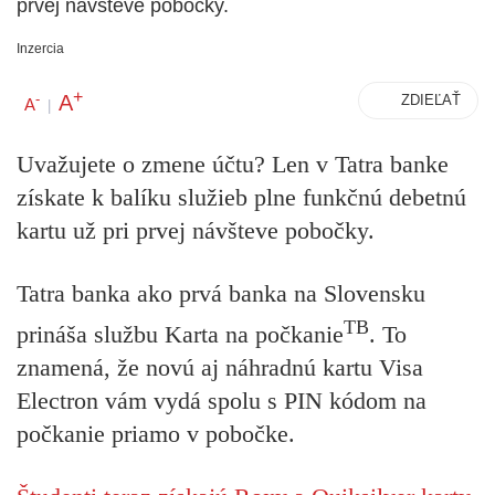
prvej návšteve pobočky.
Inzercia
+
A
-
ZDIEĽAŤ
A
|
Uvažujete o zmene účtu? Len v Tatra banke
získate k balíku služieb plne funkčnú debetnú
kartu už pri prvej návšteve pobočky.
Tatra banka ako prvá banka na Slovensku
TB
prináša službu Karta
na počkanie
. To
znamená, že novú aj náhradnú kartu Visa
Electron vám vydá spolu s PIN kódom na
počkanie priamo v pobočke.