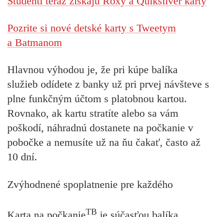
Študenti teraz získajú Roxy a Quiksilver karty
Pozrite si nové detské karty s Tweetym
a Batmanom
Hlavnou výhodou je, že pri kúpe balíka
služieb odídete z banky už pri prvej návšteve s
plne funkčným účtom s platobnou kartou.
Rovnako, ak kartu stratíte alebo sa vám
poškodí, náhradnú dostanete na počkanie v
pobočke a nemusíte už na ňu čakať, často až
10 dní.
Zvýhodnené spoplatnenie pre každého
TB
Karta
na počkanie
je súčasťou balíka