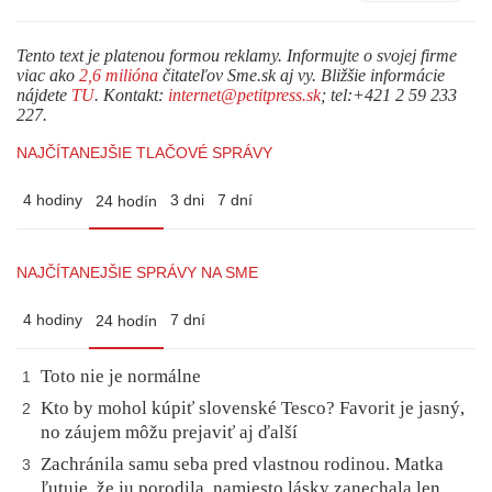
Tento text je platenou formou reklamy. Informujte o svojej firme
viac ako
2,6 milióna
čitateľov Sme.sk aj vy. Bližšie informácie
nájdete
TU
. Kontakt:
internet@petitpress.sk
; tel:+421 2 59 233
227.
NAJČÍTANEJŠIE TLAČOVÉ SPRÁVY
4 hodiny
3 dni
7 dní
24 hodín
NAJČÍTANEJŠIE SPRÁVY NA SME
4 hodiny
7 dní
24 hodín
Toto nie je normálne
1
Kto by mohol kúpiť slovenské Tesco? Favorit je jasný,
2
no záujem môžu prejaviť aj ďalší
Zachránila samu seba pred vlastnou rodinou. Matka
3
ľutuje, že ju porodila, namiesto lásky zanechala len