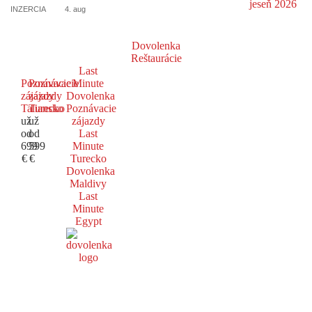
INZERCIA
4. aug
Dovolenka
Reštaurácie
Last
Poznávacie
Poznávacie
Minute
zájazdy
zájazdy
Dovolenka
Taliansko
Turecko
Poznávacie
už
už
zájazdy
od
od
Last
699
599
Minute
€
€
Turecko
Dovolenka
Maldivy
Last
Minute
Egypt