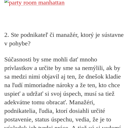
2. Ste podnikateľ či manažér, ktorý je sústavne
v pohybe?
Súčasnosti by sme mohli dať mnoho
prívlastkov a určite by sme sa nemýlili, ak by
sa medzi nimi objavil aj ten, že dnešok kladie
na ľudí mimoriadne nároky a že ten, kto chce
uspieť a udržať si svoj úspech, musí sa tiež
adekvátne tomu obracať. Manažéri,
podnikatelia, ľudia, ktorí dosiahli určité
postavenie, status úspechu, vedia, že je to
výsledok ich tvrdej práce. A tiež sú si vedomí