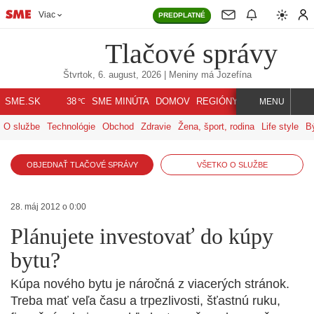
Viac
PREDPLATNÉ
Tlačové správy
Štvrtok, 6. august, 2026
| Meniny má
Jozefína
℃
SME.SK
SME MINÚTA
DOMOV
REGIÓNY
INDEX
SVET
38
MENU
O službe
Technológie
Obchod
Zdravie
Žena, šport, rodina
Life style
B
OBJEDNAŤ TLAČOVÉ SPRÁVY
VŠETKO O SLUŽBE
28. máj 2012 o 0:00
Plánujete investovať do kúpy
bytu?
Kúpa nového bytu je náročná z viacerých stránok.
Treba mať veľa času a trpezlivosti, šťastnú ruku,