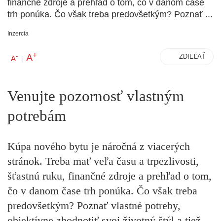
finančné zdroje a prehľad o tom, čo v danom čase
trh ponúka. Čo však treba predovšetkým? Poznať ...
Inzercia
+
A
-
ZDIEĽAŤ
A
|
Venujte pozornosť vlastným
potrebám
Kúpa nového bytu je náročná z viacerých
stránok. Treba mať veľa času a trpezlivosti,
šťastnú ruku, finančné zdroje a prehľad o tom,
čo v danom čase trh ponúka. Čo však treba
predovšetkým? Poznať vlastné potreby,
objektívne zhodnotiť svoj životný štýl a tiež