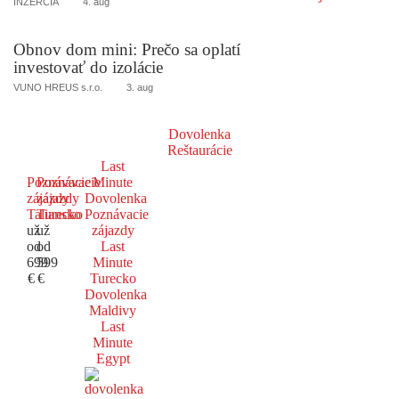
INZERCIA
4. aug
Obnov dom mini: Prečo sa oplatí
investovať do izolácie
VUNO HREUS s.r.o.
3. aug
Dovolenka
Reštaurácie
Last
Poznávacie
Poznávacie
Minute
zájazdy
zájazdy
Dovolenka
Taliansko
Turecko
Poznávacie
už
už
zájazdy
od
od
Last
699
599
Minute
€
€
Turecko
Dovolenka
Maldivy
Last
Minute
Egypt