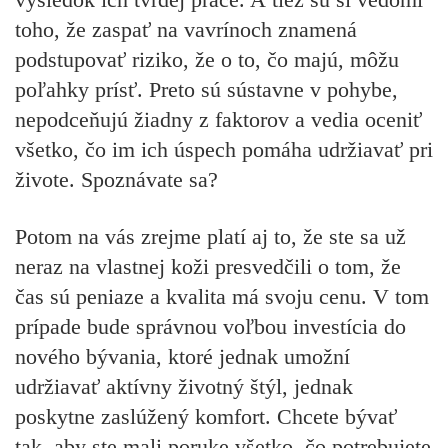
toho, že zaspať na vavrínoch znamená
podstupovať riziko, že o to, čo majú, môžu
poľahky prísť. Preto sú sústavne v pohybe,
nepodceňujú žiadny z faktorov a vedia oceniť
všetko, čo im ich úspech pomáha udržiavať pri
živote. Spoznávate sa?
Potom na vás zrejme platí aj to, že ste sa už
neraz na vlastnej koži presvedčili o tom, že
čas sú peniaze a kvalita má svoju cenu. V tom
prípade bude správnou voľbou investícia do
nového bývania, ktoré jednak umožní
udržiavať aktívny životný štýl, jednak
poskytne zaslúžený komfort. Chcete bývať
tak, aby ste mali poruke všetko, čo potrebujete