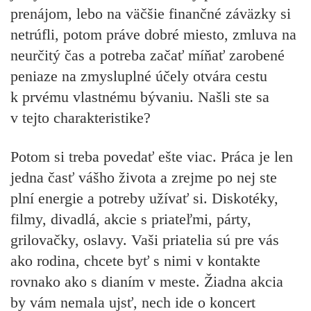
prenájom, lebo na väčšie finančné záväzky si
netrúfli, potom práve dobré miesto, zmluva na
neurčitý čas a potreba začať míňať zarobené
peniaze na zmysluplné účely otvára cestu
k prvému vlastnému bývaniu. Našli ste sa
v tejto charakteristike?
Potom si treba povedať ešte viac. Práca je len
jedna časť vášho života a zrejme po nej ste
plní energie a potreby užívať si. Diskotéky,
filmy, divadlá, akcie s priateľmi, párty,
grilovačky, oslavy. Vaši priatelia sú pre vás
ako rodina, chcete byť s nimi v kontakte
rovnako ako s dianím v meste. Žiadna akcia
by vám nemala ujsť, nech ide o koncert