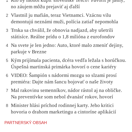
Kto by mohol kúpiť slovenské Tesco? Favorit je jasný,
1
no záujem môžu prejaviť aj ďalší
Vlastnil ju mafián, teraz Vietnamci. Vzácnu vilu
2
demontujú neznámi muži, polícia zatiaľ nepomohla
Trnka sa chválil, že obnovia nadjazd, aby ušetrili
3
státisíce. Reálne prídu o 1,8 milióna z eurofondov
Na svete je len jedno: Auto, ktoré malo zmeniť dejiny,
4
parkuje v Brezne
Kým prijímala pacienta, dcéra vedľa ležala s horúčkou.
5
Úspešná martinská primárka hovorí o cene kariéry
VIDEO: Šampión s nádormi mozgu so slzami prosí
6
premiéra: Dajte nám šancu bojovať o naše životy
Mal rakovinu semenníkov, nádor rástol aj na obličke.
7
Na preventívke som nebol dvanásť rokov, hovorí
Minister hlási príchod rodinnej karty. Jeho kritici
8
hovoria o drahom marketingu a cintoríne aplikácií
PARTNERSKÝ OBSAH