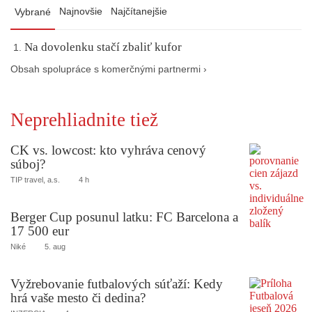
Najnovšie
Najčítanejšie
Vybrané
Na dovolenku stačí zbaliť kufor
Obsah spolupráce s komerčnými partnermi ›
Neprehliadnite tiež
CK vs. lowcost: kto vyhráva cenový
súboj?
TIP travel, a.s.
4 h
Berger Cup posunul latku: FC Barcelona a
17 500 eur
Niké
5. aug
Vyžrebovanie futbalových súťaží: Kedy
hrá vaše mesto či dedina?