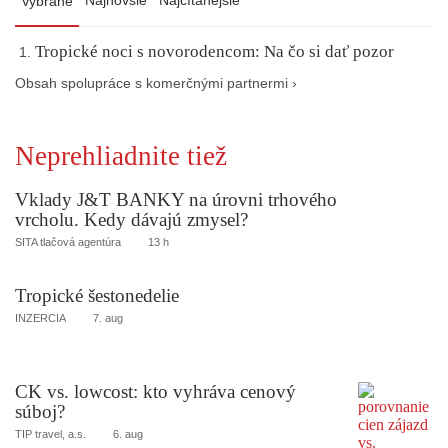
Najnovšie
Najčítanejšie
Vybrané
Tropické noci s novorodencom: Na čo si dať pozor
Obsah spolupráce s komerčnými partnermi ›
Neprehliadnite tiež
Vklady J&T BANKY na úrovni trhového
vrcholu. Kedy dávajú zmysel?
SITA tlačová agentúra
13 h
Tropické šestonedelie
INZERCIA
7. aug
CK vs. lowcost: kto vyhráva cenový
súboj?
TIP travel, a.s.
6. aug