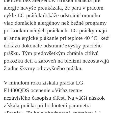
bielizeň bez alergénov. Britská nadácia pre
alergie navyše preukázala, že para v pracom
cykle LG práčok dokáže odstrániť omnoho
viac domácich alergénov než bežné programy
pri konkurenčných práčkach. LG práčky majú
aj antialergické plákanie pri teplote 40 °C, keď
dokážu dokonale odstrániť zvyšky pracieho
prášku. Tým predovšetkým chránia citlivú
pokožku detí a zároveň na bielizni nezostávajú
žiadne škvrny od zvyšného prášku.
V minulom roku získala práčka LG
F1480QDS ocenenie »Víťaz testu«
nezávislého časopisu dTest. Najväčší náskok
získala práčka pri hodnotení parametra
»Pranie«. Tu bola ohodnotená známkou 1,1.