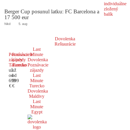
Berger Cup posunul latku: FC Barcelona a
17 500 eur
Niké
5. aug
Dovolenka
Reštaurácie
Last
Poznávacie
Poznávacie
Minute
zájazdy
zájazdy
Dovolenka
Taliansko
Turecko
Poznávacie
už
už
zájazdy
od
od
Last
699
599
Minute
€
€
Turecko
Dovolenka
Maldivy
Last
Minute
Egypt