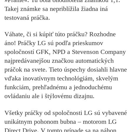
Takej známke sa nepriblížila žiadna iná
testovaná práčka.
Váhate, či si kúpiť túto práčku? Rozhodne
áno! Práčky LG sú podľa prieskumov
spoločností GFK, NPD a Stevenson Company
najpredávanejšou značkou automatických
práčok na svete. Tieto úspechy dosiahli hlavne
vďaka inovatívnym technológiám, skvelým
funkciám, prehľadnému a jednoduchému
ovládaniu ale i štýlovému dizajnu.
Všetky práčky od spoločnosti LG sú vybavené
unikátnym pohonom bubna – motorom
LG
Direct Drive
. V tomto prípade sa na náhon