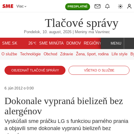
Viac
PREDPLATNÉ
Tlačové správy
Pondelok, 10. august, 2026
| Meniny má
Vavrinec
℃
SME.SK
SME MINÚTA
DOMOV
REGIÓNY
INDEX
SVET
26
MENU
O službe
Technológie
Obchod
Zdravie
Žena, šport, rodina
Life style
B
OBJEDNAŤ TLAČOVÉ SPRÁVY
VŠETKO O SLUŽBE
6. jún 2012 o 0:00
Dokonale vypraná bielizeň bez
alergénov
Vyskúšali sme práčku LG s funkciou parného prania
a objavili sme dokonale vypranú bielizeň bez