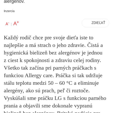
alergénov.
Inzercia
+
A
-
ZDIEĽAŤ
A
|
Každý rodič chce pre svoje dieťa iste to
najlepšie a má strach o jeho zdravie. Čistá a
hygienická bielizeň bez alergénov je jednou
z ciest k spokojnosti a zdraviu celej rodiny.
Všetko tak začína pri parných práčkach s
funkciou
Allergy care
. Práčka si tak udržuje
stálu teplotu medzi 50 – 60 °C a eliminuje
alergény, ako sú prach, peľ či roztoče.
Vyskúšali sme práčku LG s funkciou parného
prania a objavili sme dokonale vypranú