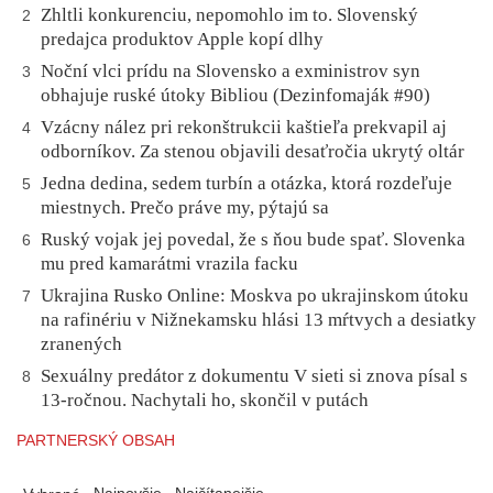
Zhltli konkurenciu, nepomohlo im to. Slovenský
2
predajca produktov Apple kopí dlhy
Noční vlci prídu na Slovensko a exministrov syn
3
obhajuje ruské útoky Bibliou (Dezinfomaják #90)
Vzácny nález pri rekonštrukcii kaštieľa prekvapil aj
4
odborníkov. Za stenou objavili desaťročia ukrytý oltár
Jedna dedina, sedem turbín a otázka, ktorá rozdeľuje
5
miestnych. Prečo práve my, pýtajú sa
Ruský vojak jej povedal, že s ňou bude spať. Slovenka
6
mu pred kamarátmi vrazila facku
Ukrajina Rusko Online: Moskva po ukrajinskom útoku
7
na rafinériu v Nižnekamsku hlási 13 mŕtvych a desiatky
zranených
Sexuálny predátor z dokumentu V sieti si znova písal s
8
13-ročnou. Nachytali ho, skončil v putách
PARTNERSKÝ OBSAH