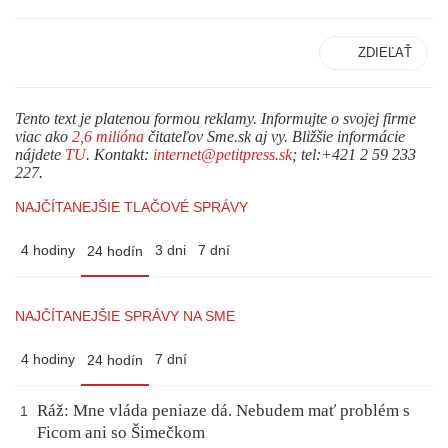
ZDIEĽAŤ
Tento text je platenou formou reklamy. Informujte o svojej firme
viac ako
2,6 milióna
čitateľov Sme.sk aj vy. Bližšie informácie
nájdete
TU
. Kontakt:
internet@petitpress.sk
; tel:+421 2 59 233
227.
NAJČÍTANEJŠIE TLAČOVÉ SPRÁVY
4 hodiny
3 dni
7 dní
24 hodín
NAJČÍTANEJŠIE SPRÁVY NA SME
4 hodiny
7 dní
24 hodín
Ráž: Mne vláda peniaze dá. Nebudem mať problém s
1
Ficom ani so Šimečkom