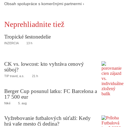
Obsah spolupráce s komerčnými partnermi ›
Neprehliadnite tiež
Tropické šestonedelie
INZERCIA
13 h
CK vs. lowcost: kto vyhráva cenový
súboj?
TIP travel, a.s.
21 h
Berger Cup posunul latku: FC Barcelona a
17 500 eur
Niké
5. aug
Vyžrebovanie futbalových súťaží: Kedy
hrá vaše mesto či dedina?