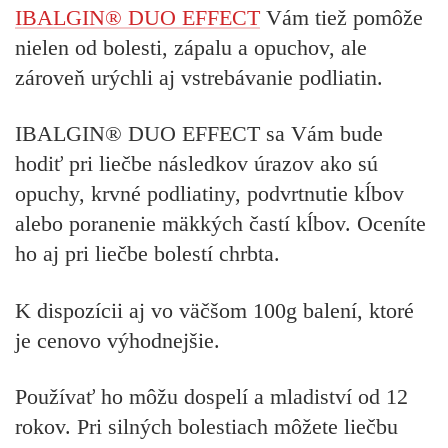
IBALGIN® DUO EFFECT
Vám tiež pomôže
nielen od
bolesti, zápalu a opuchov,
ale
zároveň
urýchli aj vstrebávanie podliatin.
IBALGIN® DUO EFFECT sa Vám bude
hodiť pri liečbe následkov úrazov ako sú
opuchy, krvné podliatiny, podvrtnutie kĺbov
alebo poranenie mäkkých častí kĺbov. Oceníte
ho aj pri liečbe bolestí chrbta.
K dispozícii aj vo väčšom 100g balení, ktoré
je cenovo výhodnejšie.
Používať ho môžu dospelí a mladiství od 12
rokov. Pri silných bolestiach môžete liečbu