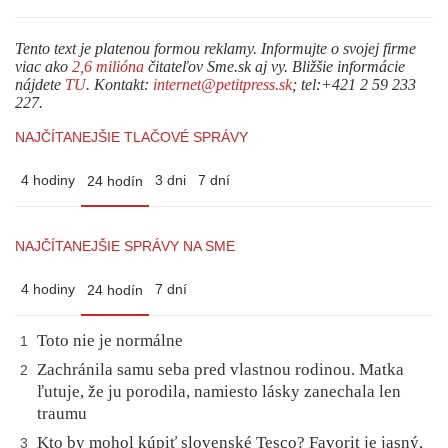
Tento text je platenou formou reklamy. Informujte o svojej firme
viac ako
2,6 milióna
čitateľov Sme.sk aj vy. Bližšie informácie
nájdete
TU
. Kontakt:
internet@petitpress.sk
; tel:+421 2 59 233
227.
NAJČÍTANEJŠIE TLAČOVÉ SPRÁVY
4 hodiny
3 dni
7 dní
24 hodín
NAJČÍTANEJŠIE SPRÁVY NA SME
4 hodiny
7 dní
24 hodín
Toto nie je normálne
1
Zachránila samu seba pred vlastnou rodinou. Matka
2
ľutuje, že ju porodila, namiesto lásky zanechala len
traumu
Kto by mohol kúpiť slovenské Tesco? Favorit je jasný,
3