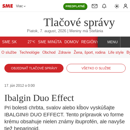
Viac
PREDPLATNÉ
Tlačové správy
Piatok, 7. august, 2026
| Meniny má
Štefánia
℃
SME.SK
SME MINÚTA
DOMOV
REGIÓNY
INDEX
SVET
27
MENU
O službe
Technológie
Obchod
Zdravie
Žena, šport, rodina
Life style
B
OBJEDNAŤ TLAČOVÉ SPRÁVY
VŠETKO O SLUŽBE
17. jún 2012 o 0:00
Ibalgin Duo Effect
Pri bolesti chrbta, svalov alebo kĺbov vyskúšajte
IBALGIN® DUO EFFECT. Tento prípravok vo forme
krému obsahuje nielen známy ibuprofén, ale navyše
tiež heparinoid.