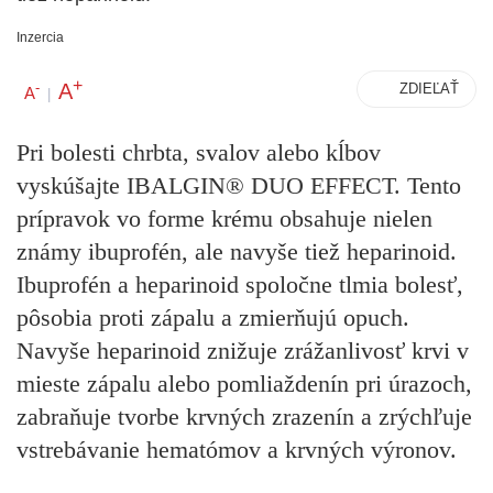
Inzercia
+
A
-
ZDIEĽAŤ
A
|
Pri bolesti chrbta, svalov alebo kĺbov
vyskúšajte IBALGIN® DUO EFFECT. Tento
prípravok vo forme krému obsahuje nielen
známy ibuprofén, ale navyše tiež heparinoid.
Ibuprofén a heparinoid spoločne tlmia bolesť,
pôsobia proti zápalu a zmierňujú opuch.
Navyše heparinoid znižuje zrážanlivosť krvi v
mieste zápalu alebo pomliaždenín pri úrazoch,
zabraňuje tvorbe krvných zrazenín a zrýchľuje
vstrebávanie hematómov a krvných výronov.