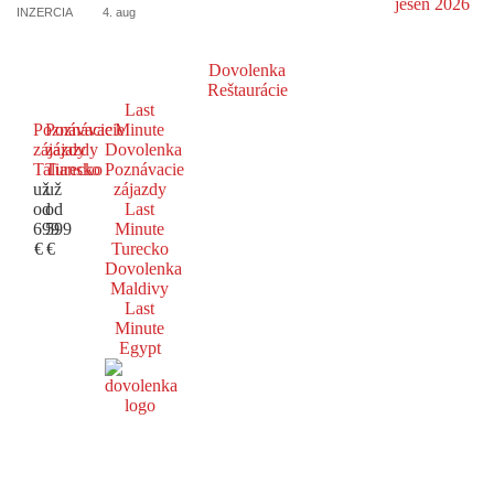
INZERCIA
4. aug
Dovolenka
Reštaurácie
Last
Poznávacie
Poznávacie
Minute
zájazdy
zájazdy
Dovolenka
Taliansko
Turecko
Poznávacie
už
už
zájazdy
od
od
Last
699
599
Minute
€
€
Turecko
Dovolenka
Maldivy
Last
Minute
Egypt