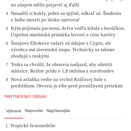
no záujem môžu prejaviť aj ďalší
Nasadili si kukly, jeden sa spýtal, odkiaľ sú. Študenta
4
z Indie museli po útoku operovať
Kým prijímala pacienta, dcéra vedľa ležala s horúčkou.
5
Úspešná martinská primárka hovorí o cene kariéry
Šutajove Eštokove radary sú údajne z Cypru, ale
6
výrobca má slovenskú stopu. Technicky sa takmer
zhodujú s ruskými
Trnka sa chválil, že obnovia nadjazd, aby ušetrili
7
státisíce. Reálne prídu o 1,8 milióna z eurofondov
Nová asfaltka vedie na vrchol Kráľovej hole s
8
predstihom. Otvoria ju ešte pred prestížnymi pretekmi
PARTNERSKÝ OBSAH
Najnovšie
Najčítanejšie
Vybrané
Tropické šestonedelie