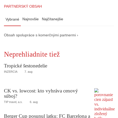
PARTNERSKÝ OBSAH
Najnovšie
Najčítanejšie
Vybrané
Obsah spolupráce s komerčnými partnermi ›
Neprehliadnite tiež
Tropické šestonedelie
INZERCIA
7. aug
CK vs. lowcost: kto vyhráva cenový
súboj?
TIP travel, a.s.
6. aug
Berger Cup posunul latku: FC Barcelona a