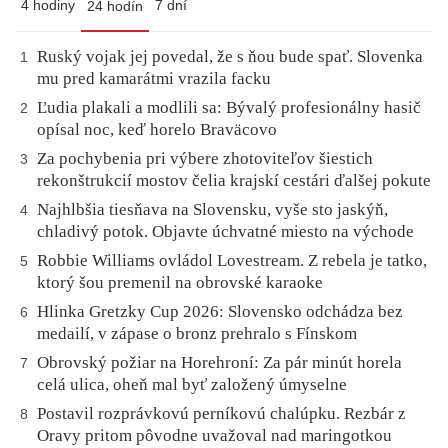
4 hodiny
7 dní
24 hodín
Ruský vojak jej povedal, že s ňou bude spať. Slovenka
1
mu pred kamarátmi vrazila facku
Ľudia plakali a modlili sa: Bývalý profesionálny hasič
2
opísal noc, keď horelo Braväcovo
Za pochybenia pri výbere zhotoviteľov šiestich
3
rekonštrukcií mostov čelia krajskí cestári ďalšej pokute
Najhlbšia tiesňava na Slovensku, vyše sto jaskýň,
4
chladivý potok. Objavte úchvatné miesto na východe
Robbie Williams ovládol Lovestream. Z rebela je tatko,
5
ktorý šou premenil na obrovské karaoke
Hlinka Gretzky Cup 2026: Slovensko odchádza bez
6
medailí, v zápase o bronz prehralo s Fínskom
Obrovský požiar na Horehroní: Za pár minút horela
7
celá ulica, oheň mal byť založený úmyselne
Postavil rozprávkovú perníkovú chalúpku. Rezbár z
8
Oravy pritom pôvodne uvažoval nad maringotkou