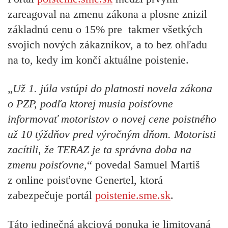
zareagoval na zmenu zákona a plosne znizil
základnú cenu o 15% pre takmer všetkých
svojich nových zákazníkov, a to bez ohľadu
na to, kedy im končí aktuálne poistenie.
„
Už 1. júla vstúpi do platnosti novela zákona
o PZP, podľa ktorej musia poisťovne
informovať motoristov o novej cene poistného
už 10 týždňov pred výročným dňom. Motoristi
zacítili, že TERAZ je ta správna doba na
zmenu poisťovne,
“ povedal Samuel Martiš
z online poisťovne Genertel, ktorá
zabezpečuje portál
poistenie.sme.sk
.
Táto jedinečná akciová ponuka je limitovaná