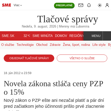
Viac
PREDPLATNÉ
Tlačové správy
Nedeľa, 9. august, 2026
| Meniny má
Ľubomíra
℃
SME.SK
SME MINÚTA
DOMOV
REGIÓNY
INDEX
SVET
32
MENU
O službe
Technológie
Obchod
Zdravie
Žena, šport, rodina
Life style
B
OBJEDNAŤ TLAČOVÉ SPRÁVY
VŠETKO O SLUŽBE
18. jún 2012 o 23:59
Novela zákona stláča ceny PZP
o 15%
Nový zákon o PZP ešte ani nezačal platiť a pár dní
pred začiatkom jeho účinnosti prišlo prvé zlacnenie