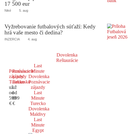
17 500 eur
Niké
5. aug
Vyžrebovanie futbalových súťaží: Kedy
hrá vaše mesto či dedina?
INZERCIA
4. aug
Dovolenka
Reštaurácie
Last
Poznávacie
Poznávacie
Minute
zájazdy
zájazdy
Dovolenka
Turecko
Taliansko
Poznávacie
už
už
zájazdy
od
od
Last
599
699
Minute
€
€
Turecko
Dovolenka
Maldivy
Last
Minute
Egypt