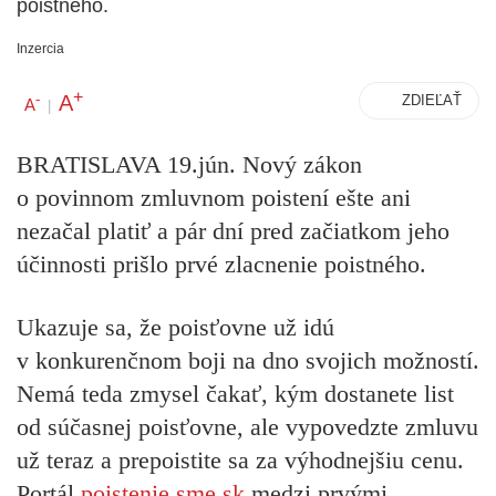
poistného.
Inzercia
+
A
-
ZDIEĽAŤ
A
|
BRATISLAVA 19.jún.
Nový zákon
o povinnom zmluvnom poistení ešte ani
nezačal platiť a pár dní pred začiatkom jeho
účinnosti prišlo prvé zlacnenie poistného.
Ukazuje sa, že poisťovne už idú
v konkurenčnom boji na dno svojich možností.
Nemá teda zmysel čakať, kým dostanete list
od súčasnej poisťovne, ale vypovedzte zmluvu
už teraz a prepoistite sa za výhodnejšiu cenu.
Portál
poistenie.sme.sk
medzi prvými