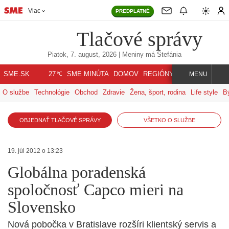
Viac
PREDPLATNÉ
Tlačové správy
Piatok, 7. august, 2026
| Meniny má
Štefánia
℃
SME.SK
SME MINÚTA
DOMOV
REGIÓNY
INDEX
SVET
27
MENU
O službe
Technológie
Obchod
Zdravie
Žena, šport, rodina
Life style
B
OBJEDNAŤ TLAČOVÉ SPRÁVY
VŠETKO O SLUŽBE
19. júl 2012 o 13:23
Globálna poradenská
spoločnosť Capco mieri na
Slovensko
Nová pobočka v Bratislave rozšíri klientský servis a