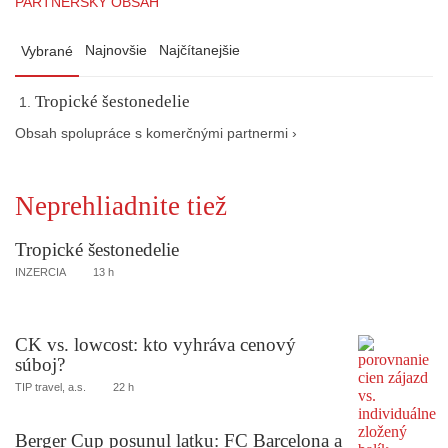
PARTNERSKÝ OBSAH
Najnovšie
Najčítanejšie
Vybrané
Tropické šestonedelie
Obsah spolupráce s komerčnými partnermi ›
Neprehliadnite tiež
Tropické šestonedelie
INZERCIA
13 h
CK vs. lowcost: kto vyhráva cenový
súboj?
TIP travel, a.s.
22 h
Berger Cup posunul latku: FC Barcelona a