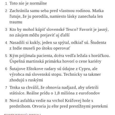
Toto nie je normálne
1
Zachránila samu seba pred vlastnou rodinou. Matka
2
ľutuje, že ju porodila, namiesto lásky zanechala len
traumu
Kto by mohol kúpiť slovenské Tesco? Favorit je jasný,
3
no záujem môžu prejaviť aj ďalší
Nasadili si kukly, jeden sa spýtal, odkiaľ sú. Študenta
4
z Indie museli po útoku operovať
Kým prijímala pacienta, dcéra vedľa ležala s horúčkou.
5
Úspešná martinská primárka hovorí o cene kariéry
Šutajove Eštokove radary sú údajne z Cypru, ale
6
výrobca má slovenskú stopu. Technicky sa takmer
zhodujú s ruskými
Trnka sa chválil, že obnovia nadjazd, aby ušetrili
7
státisíce. Reálne prídu o 1,8 milióna z eurofondov
Nová asfaltka vedie na vrchol Kráľovej hole s
8
predstihom. Otvoria ju ešte pred prestížnymi pretekmi