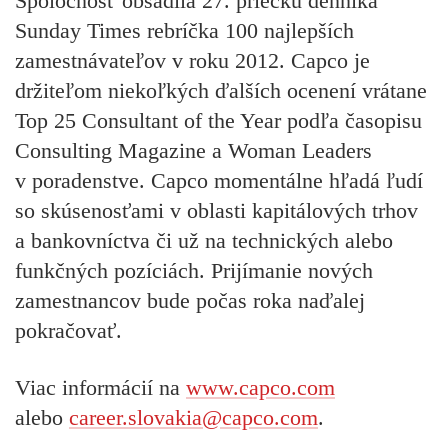
Spoločnosť obsadila 27. priečku denníka
Sunday Times rebríčka 100 najlepších
zamestnávateľov v roku 2012. Capco je
držiteľom niekoľkých ďalších ocenení vrátane
Top 25 Consultant of the Year podľa časopisu
Consulting Magazine a Woman Leaders
v poradenstve. Capco momentálne hľadá ľudí
so skúsenosťami v oblasti kapitálových trhov
a bankovníctva či už na technických alebo
funkčných pozíciách. Prijímanie nových
zamestnancov bude počas roka naďalej
pokračovať.
Viac informácií na
www.capco.com
alebo
career.slovakia@capco.com
.