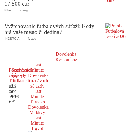
17 500 eur
Niké
5. aug
Vyžrebovanie futbalových súťaží: Kedy
hrá vaše mesto či dedina?
INZERCIA
4. aug
Dovolenka
Reštaurácie
Last
Poznávacie
Poznávacie
Minute
zájazdy
zájazdy
Dovolenka
Turecko
Taliansko
Poznávacie
už
už
zájazdy
od
od
Last
599
699
Minute
€
€
Turecko
Dovolenka
Maldivy
Last
Minute
Egypt