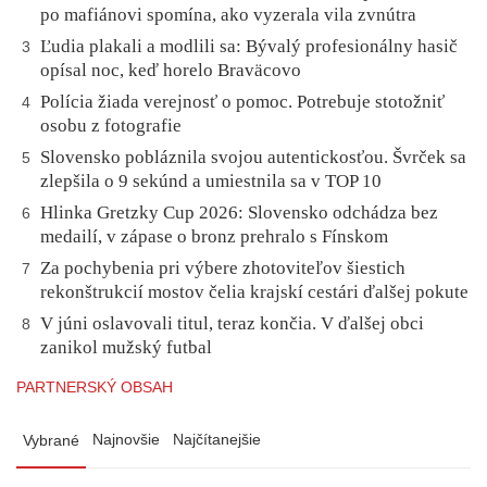
po mafiánovi spomína, ako vyzerala vila zvnútra
Ľudia plakali a modlili sa: Bývalý profesionálny hasič
3
opísal noc, keď horelo Braväcovo
Polícia žiada verejnosť o pomoc. Potrebuje stotožniť
4
osobu z fotografie
Slovensko pobláznila svojou autentickosťou. Švrček sa
5
zlepšila o 9 sekúnd a umiestnila sa v TOP 10
Hlinka Gretzky Cup 2026: Slovensko odchádza bez
6
medailí, v zápase o bronz prehralo s Fínskom
Za pochybenia pri výbere zhotoviteľov šiestich
7
rekonštrukcií mostov čelia krajskí cestári ďalšej pokute
V júni oslavovali titul, teraz končia. V ďalšej obci
8
zanikol mužský futbal
PARTNERSKÝ OBSAH
Najnovšie
Najčítanejšie
Vybrané