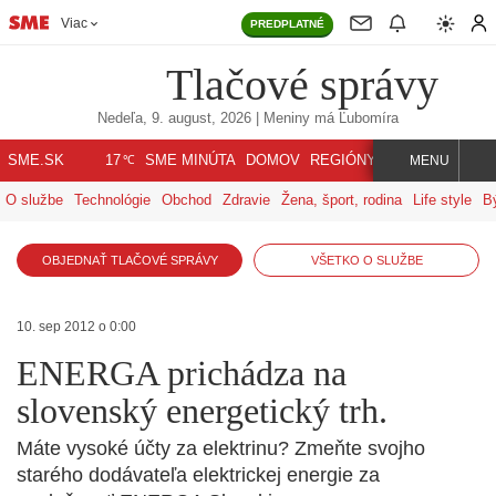
Viac
PREDPLATNÉ
Tlačové správy
Nedeľa, 9. august, 2026
| Meniny má
Ľubomíra
℃
SME.SK
SME MINÚTA
DOMOV
REGIÓNY
INDEX
SVET
17
MENU
O službe
Technológie
Obchod
Zdravie
Žena, šport, rodina
Life style
B
OBJEDNAŤ TLAČOVÉ SPRÁVY
VŠETKO O SLUŽBE
10. sep 2012 o 0:00
ENERGA prichádza na
slovenský energetický trh.
Máte vysoké účty za elektrinu? Zmeňte svojho
starého dodávateľa elektrickej energie za