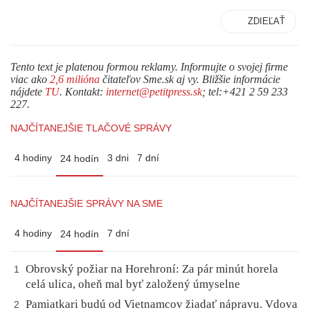
ZDIEĽAŤ
Tento text je platenou formou reklamy. Informujte o svojej firme
viac ako
2,6 milióna
čitateľov Sme.sk aj vy. Bližšie informácie
nájdete
TU
. Kontakt:
internet@petitpress.sk
; tel:+421 2 59 233
227.
NAJČÍTANEJŠIE TLAČOVÉ SPRÁVY
4 hodiny
3 dni
7 dní
24 hodín
NAJČÍTANEJŠIE SPRÁVY NA SME
4 hodiny
7 dní
24 hodín
Obrovský požiar na Horehroní: Za pár minút horela
1
celá ulica, oheň mal byť založený úmyselne
Pamiatkari budú od Vietnamcov žiadať nápravu. Vdova
2