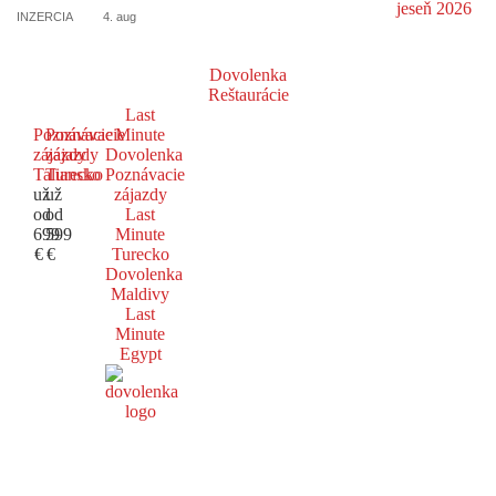
INZERCIA
4. aug
Dovolenka
Reštaurácie
Last
Poznávacie
Poznávacie
Minute
zájazdy
zájazdy
Dovolenka
Taliansko
Turecko
Poznávacie
už
už
zájazdy
od
od
Last
699
599
Minute
€
€
Turecko
Dovolenka
Maldivy
Last
Minute
Egypt