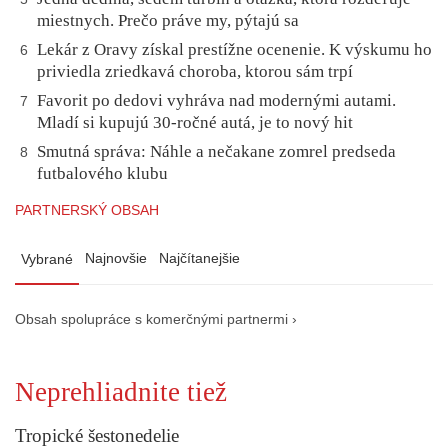
miestnych. Prečo práve my, pýtajú sa
Lekár z Oravy získal prestížne ocenenie. K výskumu ho
6
priviedla zriedkavá choroba, ktorou sám trpí
Favorit po dedovi vyhráva nad modernými autami.
7
Mladí si kupujú 30-ročné autá, je to nový hit
Smutná správa: Náhle a nečakane zomrel predseda
8
futbalového klubu
PARTNERSKÝ OBSAH
Najnovšie
Najčítanejšie
Vybrané
Obsah spolupráce s komerčnými partnermi ›
Neprehliadnite tiež
Tropické šestonedelie