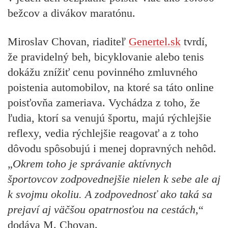
bežcov a divákov maratónu.
Miroslav Chovan, riaditeľ
Genertel.sk
tvrdí,
že pravidelný beh, bicyklovanie alebo tenis
dokážu znížiť cenu povinného zmluvného
poistenia automobilov, na ktoré sa táto online
poisťovňa zameriava. Vychádza z toho, že
ľudia, ktorí sa venujú športu, majú rýchlejšie
reflexy, vedia rýchlejšie reagovať a z toho
dôvodu spôsobujú i menej dopravných nehôd.
„
Okrem toho je správanie aktívnych
športovcov zodpovednejšie nielen k sebe ale aj
k svojmu okoliu. A zodpovednosť ako taká sa
prejaví aj väčšou opatrnosťou na cestách,
“
dodáva M. Chovan.