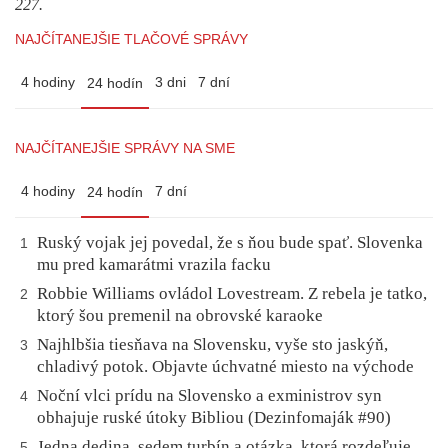
227.
NAJČÍTANEJŠIE TLAČOVÉ SPRÁVY
4 hodiny
3 dni
7 dní
24 hodín
NAJČÍTANEJŠIE SPRÁVY NA SME
4 hodiny
7 dní
24 hodín
Ruský vojak jej povedal, že s ňou bude spať. Slovenka
1
mu pred kamarátmi vrazila facku
Robbie Williams ovládol Lovestream. Z rebela je tatko,
2
ktorý šou premenil na obrovské karaoke
Najhlbšia tiesňava na Slovensku, vyše sto jaskýň,
3
chladivý potok. Objavte úchvatné miesto na východe
Noční vlci prídu na Slovensko a exministrov syn
4
obhajuje ruské útoky Bibliou (Dezinfomaják #90)
Jedna dedina, sedem turbín a otázka, ktorá rozdeľuje
5