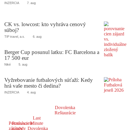
INZERCIA
7. aug
CK vs. lowcost: kto vyhráva cenový
súboj?
TIP travel, a.s.
6. aug
Berger Cup posunul latku: FC Barcelona a
17 500 eur
Niké
5. aug
Vyžrebovanie futbalových súťaží: Kedy
hrá vaše mesto či dedina?
INZERCIA
4. aug
Dovolenka
Reštaurácie
Last
Poznávacie
Poznávacie
Minute
zájazdy
zájazdy
Dovolenka