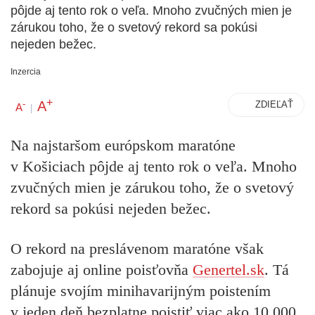
pôjde aj tento rok o veľa. Mnoho zvučných mien je
zárukou toho, že o svetový rekord sa pokúsi
nejeden bežec.
Inzercia
+
A
-
ZDIEĽAŤ
A
|
Na najstaršom európskom maratóne
v Košiciach pôjde aj tento rok o veľa. Mnoho
zvučných mien je zárukou toho, že o svetový
rekord sa pokúsi nejeden bežec.
O rekord na preslávenom maratóne však
zabojuje aj online poisťovňa
Genertel.sk
. Tá
plánuje svojím minihavarijným poistením
v jeden deň bezplatne poistiť viac ako 10.000