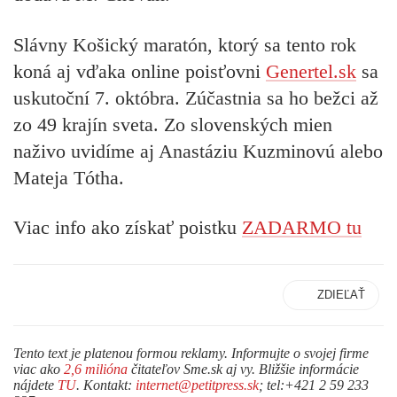
Slávny Košický maratón, ktorý sa tento rok
koná aj vďaka online poisťovni
Genertel.sk
sa
uskutoční 7. októbra. Zúčastnia sa ho bežci až
zo 49 krajín sveta. Zo slovenských mien
naživo uvidíme aj Anastáziu Kuzminovú alebo
Mateja Tótha.
Viac info ako získať poistku
ZADARMO tu
ZDIEĽAŤ
Tento text je platenou formou reklamy. Informujte o svojej firme
viac ako
2,6 milióna
čitateľov Sme.sk aj vy. Bližšie informácie
nájdete
TU
. Kontakt:
internet@petitpress.sk
; tel:+421 2 59 233