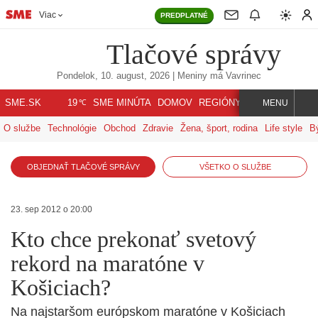
Viac
PREDPLATNÉ
Tlačové správy
Pondelok, 10. august, 2026
| Meniny má
Vavrinec
℃
SME.SK
SME MINÚTA
DOMOV
REGIÓNY
INDEX
SVET
19
MENU
O službe
Technológie
Obchod
Zdravie
Žena, šport, rodina
Life style
B
OBJEDNAŤ TLAČOVÉ SPRÁVY
VŠETKO O SLUŽBE
23. sep 2012 o 20:00
Kto chce prekonať svetový
rekord na maratóne v
Košiciach?
Na najstaršom európskom maratóne v Košiciach