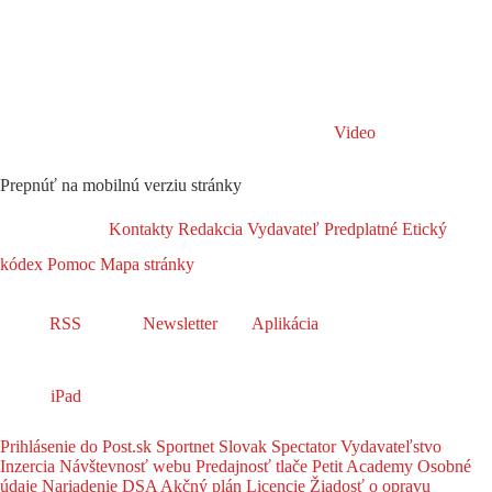
Video
Prepnúť na mobilnú verziu stránky
Kontakty
Redakcia
Vydavateľ
Predplatné
Etický
kódex
Pomoc
Mapa stránky
RSS
Newsletter
Aplikácia
iPad
Prihlásenie do Post.sk
Sportnet
Slovak Spectator
Vydavateľstvo
Inzercia
Návštevnosť webu
Predajnosť tlače
Petit Academy
Osobné
údaje
Nariadenie DSA
Akčný plán
Licencie
Žiadosť o opravu