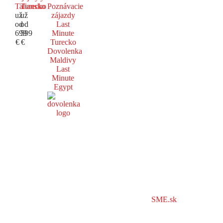
Taliansko
Turecko
Poznávacie
už
už
zájazdy
od
od
Last
699
599
Minute
€
€
Turecko
Dovolenka
Maldivy
Last
Minute
Egypt
SME.sk