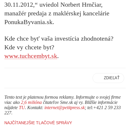
30.11.2012
,“ uviedol Norbert Hrnčiar,
manažér predaja z maklérskej kancelárie
PonukaByvania.sk.
Kde chce
byť
vaša investícia zhodnotená?
Kde vy chcete
byt
?
www.tu
chcem
byt.sk
.
ZDIEĽAŤ
Tento text je platenou formou reklamy. Informujte o svojej firme
viac ako
2,6 milióna
čitateľov Sme.sk aj vy. Bližšie informácie
nájdete
TU
. Kontakt:
internet@petitpress.sk
; tel:+421 2 59 233
227.
NAJČÍTANEJŠIE TLAČOVÉ SPRÁVY