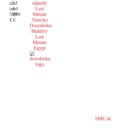
už
už
zájazdy
od
od
Last
599
699
Minute
€
€
Turecko
Dovolenka
Maldivy
Last
Minute
Egypt
SME.sk