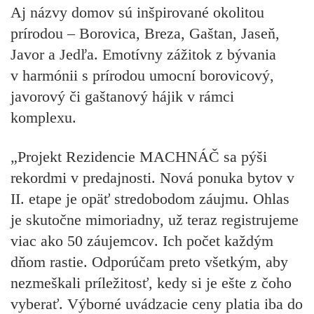
Aj názvy domov sú inšpirované okolitou
prírodou –
Borovica, Breza, Gaštan, Jaseň,
Javor a Jedľa
. Emotívny zážitok z bývania
v harmónii s prírodou umocní
borovicový,
javorový či gaštanový hájik
v rámci
komplexu.
„Projekt Rezidencie MACHNÁČ sa pýši
rekordmi v predajnosti
. Nová ponuka bytov v
II. etape
je opäť stredobodom záujmu. Ohlas
je skutočne mimoriadny, už teraz
registrujeme
viac ako 50 záujemcov
. Ich počet každým
dňom rastie.
Odporúčam preto všetkým, aby
nezmeškali príležitosť
, kedy si je ešte z čoho
vyberať.
Výborné uvádzacie ceny
platia
iba do