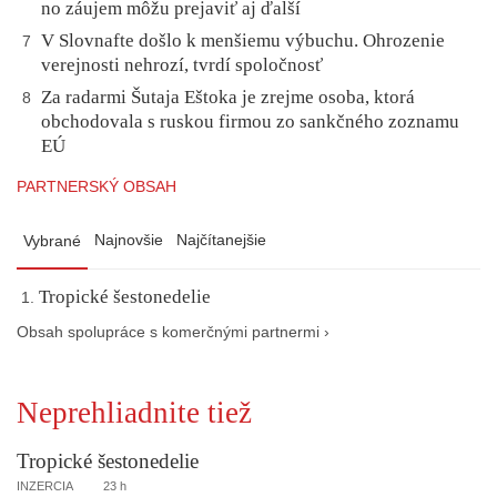
no záujem môžu prejaviť aj ďalší
V Slovnafte došlo k menšiemu výbuchu. Ohrozenie
7
verejnosti nehrozí, tvrdí spoločnosť
Za radarmi Šutaja Eštoka je zrejme osoba, ktorá
8
obchodovala s ruskou firmou zo sankčného zoznamu
EÚ
PARTNERSKÝ OBSAH
Najnovšie
Najčítanejšie
Vybrané
Tropické šestonedelie
Obsah spolupráce s komerčnými partnermi ›
Neprehliadnite tiež
Tropické šestonedelie
INZERCIA
23 h