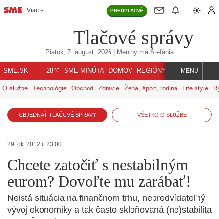
Viac
PREDPLATNÉ
Tlačové správy
Piatok, 7. august, 2026
| Meniny má
Štefánia
℃
SME.SK
SME MINÚTA
DOMOV
REGIÓNY
INDEX
SVET
28
MENU
O službe
Technológie
Obchod
Zdravie
Žena, šport, rodina
Life style
B
OBJEDNAŤ TLAČOVÉ SPRÁVY
VŠETKO O SLUŽBE
29. okt 2012 o 23:00
Chcete zatočiť s nestabilným
eurom? Dovoľte mu zarábať!
Neistá situácia na finančnom trhu, nepredvídateľný
vývoj ekonomiky a tak často skloňovaná (ne)stabilita