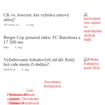
CK vs. lowcost: kto vyhráva cenový
súboj?
TIP travel, a.s.
6. aug
Berger Cup posunul latku: FC Barcelona a
17 500 eur
Niké
5. aug
Vyžrebovanie futbalových súťaží: Kedy
hrá vaše mesto či dedina?
INZERCIA
4. aug
Dovolenka
Reštaurácie
Last
Poznávacie
Poznávacie
Minute
zájazdy
zájazdy
Dovolenka
Turecko
Taliansko
Poznávacie