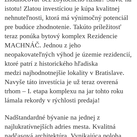
istotu!
Zlatou investíciou
je kúpa kvalitnej
nehnuteľnosti, ktorá má
výnimočný potenciál
pre budúce zhodnotenie. Takúto príležitosť
teraz ponúka bytový komplex
Rezidencie
MACHNÁČ
. Jednou z jeho
neopakovateľných výhod je územie rezidencií,
ktoré patrí z historického hľadiska
medzi
najhodnotnejšie lokality
v Bratislave.
Navyše táto investícia je už teraz
overená
trhom
– I. etapa komplexu na jar tohto roku
lámala rekordy v rýchlosti predaja!
Nadštandardné
bývanie
na jednej z
najlukratívnejších adries mesta
. Kvalitná
nadčasová
architektúra
. Vynikajúca poloha