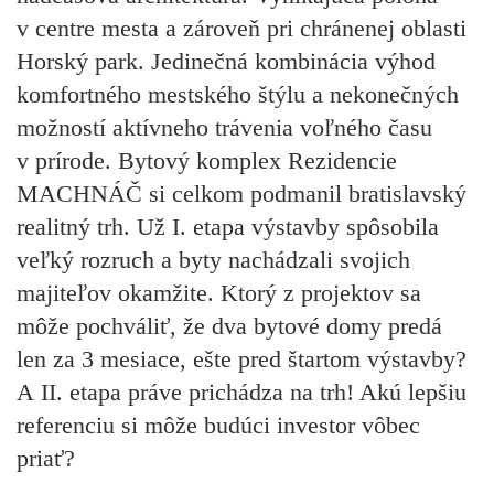
v centre mesta
a zároveň pri chránenej oblasti
Horský park
.
Jedinečná kombinácia
výhod
komfortného mestského štýlu a nekonečných
možností aktívneho trávenia voľného času
v prírode. Bytový komplex Rezidencie
MACHNÁČ si celkom
podmanil bratislavský
realitný trh
. Už I. etapa výstavby spôsobila
veľký rozruch a byty nachádzali svojich
majiteľov
okamžite
. Ktorý z projektov sa
môže pochváliť, že dva bytové domy predá
len za 3 mesiace
, ešte pred štartom výstavby?
A II. etapa
práve prichádza na trh
! Akú lepšiu
referenciu si môže budúci investor vôbec
priať?