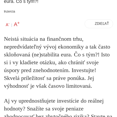
eura. Čo s tým?!
Inzercia
+
A
-
ZDIEĽAŤ
A
|
Neistá situácia na finančnom trhu,
nepredvídateľný vývoj ekonomiky a tak často
skloňovaná (ne)stabilita eura. Čo s tým?! Isto
si i vy kladiete otázku, ako chrániť svoje
úspory pred znehodnotením. Investujte!
Skvelá príležitosť sa práve ponúka. Jej
výhodnosť je však časovo limitovaná.
Aj vy uprednostňujete
investície do reálnej
hodnoty
? Snažíte sa svoje peniaze
zhodnocovať bez zbytočného rizika? Stavte na