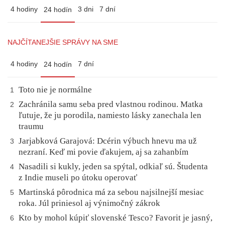
4 hodiny
3 dni
7 dní
24 hodín
NAJČÍTANEJŠIE SPRÁVY NA SME
4 hodiny
7 dní
24 hodín
Toto nie je normálne
1
Zachránila samu seba pred vlastnou rodinou. Matka
2
ľutuje, že ju porodila, namiesto lásky zanechala len
traumu
Jarjabková Garajová: Dcérin výbuch hnevu ma už
3
nezraní. Keď mi povie ďakujem, aj sa zahanbím
Nasadili si kukly, jeden sa spýtal, odkiaľ sú. Študenta
4
z Indie museli po útoku operovať
Martinská pôrodnica má za sebou najsilnejší mesiac
5
roka. Júl priniesol aj výnimočný zákrok
Kto by mohol kúpiť slovenské Tesco? Favorit je jasný,
6