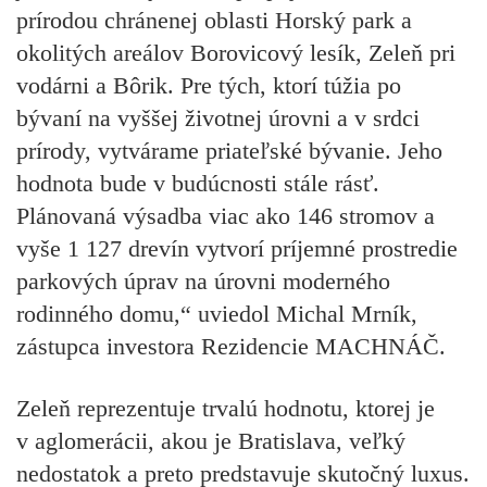
prírodou
chránenej oblasti Horský park a
okolitých areálov Borovicový lesík, Zeleň pri
vodárni a Bôrik. Pre tých, ktorí túžia po
bývaní na
vyššej životnej úrovni
a v srdci
prírody, vytvárame priateľské bývanie. Jeho
hodnota bude v budúcnosti stále rásť.
Plánovaná výsadba viac ako 146 stromov a
vyše 1 127 drevín vytvorí príjemné prostredie
parkových úprav
na úrovni moderného
rodinného domu,“ uviedol Michal Mrník,
zástupca investora Rezidencie MACHNÁČ.
Zeleň reprezentuje trvalú hodnotu, ktorej je
v aglomerácii, akou je Bratislava, veľký
nedostatok a preto predstavuje
skutočný luxus
.