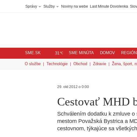
Správy
Služby
Noviny na webe
Last Minute Dovolenka
Slov
SME.SK
SME MINÚTA
DOMOV
REGIÓN
℃
31
O službe
Technológie
Obchod
Zdravie
Žena, šport, r
29. okt 2012 o 0:00
Cestovať MHD b
Schválením dodatku k zmluve o 
mestom Považská Bystrica a MDS,
cestovnom, týkajúce sa všetkých 