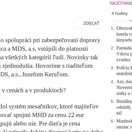
NAJČÍTANE
4 hodiny
ZDIEĽAŤ
Obrovsk
1
.
horela c
o spolupráci pri zabezpečovaní dopravy
úmyseln
a a MDS, a.s, vstúpili do platnosti
Pamiatk
2
.
Vdova p
a všetkých kategórií ľudí. Novinky tak
zvnútra
aj zjednodušia. Hovoríme s riaditeľom
Polícia 
3
.
DS, a.s., Jozefom Keruľom.
stotožni
Ani, dav
4
.
Slovensk
 v cenách a v produktoch?
srnky a 
Brutálny
5
.
edol systém mesačníkov, ktoré majiteľov
odsúdil,
nič
stovať spojmi MHD za cenu 22 eur
Martinsk
6
.
pujú alebo nie. Pre dieťa je cena
mesiac r
. V prípade dobitia čipovej karty na dobu