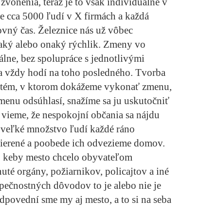
zvonenia, teraz je to však individuálne v
je cca 5000 ľudí v X firmách a každá
ovný čas. Železnice nás už vôbec
 taký alebo onaký rýchlik. Zmeny vo
álne, bez spolupráce s jednotlivými
a vždy hodí na toho posledného. Tvorba
systém, v ktorom dokážeme vykonať zmenu,
menu odsúhlasí, snažíme sa ju uskutočniť
 vieme, že nespokojní občania sa nájdu
to veľké množstvo ľudí každé ráno
ierené a poobede ich odvezieme domov.
aj keby mesto chcelo obyvateľom
té orgány, požiarnikov, policajtov a iné
zpečnostných dôvodov to je alebo nie je
dpovední sme my aj mesto, a to si na seba