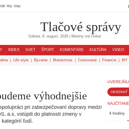
ník
Hry
Viac
Tlačové správy
Sobota, 8. august, 2026
| Meniny má
Oskar
Y
INDEX
SVET
ŠPORT
KOMENTÁRE
KULTÚRA
VIDEO
odina
Life style
Bývanie
Motorizmus
Cestovanie
Financie
MY 
UVEREJŇU
udeme výhodnejšie
OBJEDNAŤ 
NAJČÍTANE
spolupráci pri zabezpečovaní dopravy medzi
4 hodiny
 a.s, vstúpili do platnosti zmeny v
kategórií ľudí.