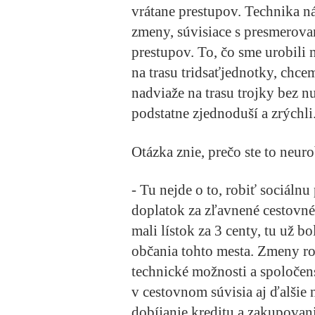
vrátane prestupov. Technika n
zmeny, súvisiace s presmerova
prestupov. To, čo sme urobili 
na trasu tridsaťjednotky, chce
nadviaže na trasu trojky bez n
podstatne zjednoduší a zrýchli
Otázka znie, prečo ste to neuro
- Tu nejde o to, robiť sociáln
doplatok za zľavnené cestovné
mali lístok za 3 centy, tu už bo
občania tohto mesta. Zmeny ro
technické možnosti a spoloče
v cestovnom súvisia aj ďalšie 
dobíjanie kreditu a zakupovan