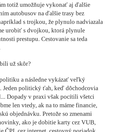
ám totiž umožňuje vykonať aj ďalšie
ním autobusov na ďalšie trasy bez
napríklad s trojkou, že plynulo nadviazala
me urobiť s dvojkou, ktorá plynule
utnosti prestupu. Cestovanie sa teda
.
bili už skôr?
u politiku a následne vykázať veľký
. Jeden politický ťah, keď dôchodcovia
l... Dopady v praxi však pocítili všetci
bme len vtedy, ak na to máme financie,
nskú objednávku. Pretože so zmenami
novinky, ako je dobitie karty cez VUB,
ie ČPL cez internet, cestovný poriadok