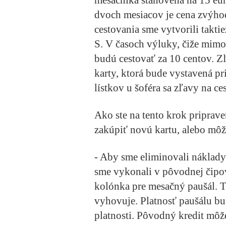
dvoch mesiacov je cena zvýho
cestovania sme vytvorili takt
S. V časoch výluky, čiže mimo
budú cestovať za 10 centov. 
karty, ktorá bude vystavená p
lístkov u šoféra sa zľavy na c
Ako ste na tento krok priprav
zakúpiť novú kartu, alebo mô
- Aby sme eliminovali náklady 
sme vykonali v pôvodnej čipove
kolónka pre mesačný paušál. Te
vyhovuje. Platnosť paušálu b
platnosti. Pôvodný kredit môže