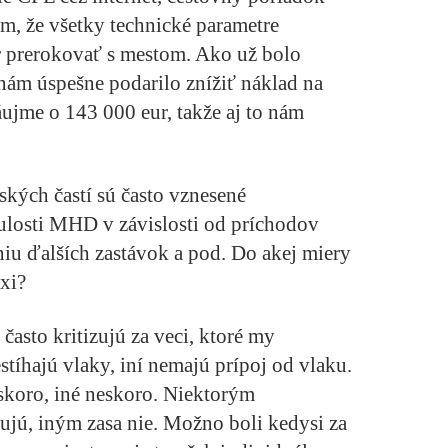
om, že všetky technické parametre
r prerokovať s mestom. Ako už bolo
ám úspešne podarilo znížiť náklad na
ujme o 143 000 eur, takže aj to nám
kých častí sú často vznesené
ulosti MHD v závislosti od príchodov
iu ďalších zastávok a pod. Do akej miery
axi?
často kritizujú za veci, ktoré my
tíhajú vlaky, iní nemajú prípoj od vlaku.
 skoro, iné neskoro. Niektorým
jú, iným zasa nie. Možno boli kedysi za