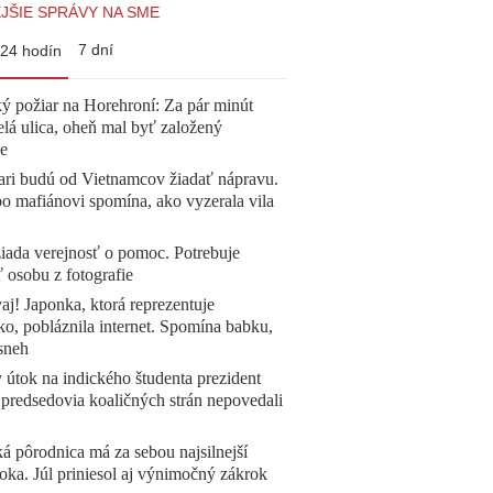
JŠIE SPRÁVY NA SME
7 dní
24 hodín
ý požiar na Horehroní: Za pár minút
elá ulica, oheň mal byť založený
e
ari budú od Vietnamcov žiadať nápravu.
o mafiánovi spomína, ako vyzerala vila
žiada verejnosť o pomoc. Potrebuje
ť osobu z fotografie
aj! Japonka, ktorá reprezentuje
o, pobláznila internet. Spomína babku,
sneh
 útok na indického študenta prezident
 predsedovia koaličných strán nepovedali
á pôrodnica má za sebou najsilnejší
oka. Júl priniesol aj výnimočný zákrok