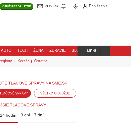
Prihlásenie
POST.sk
KÚPIŤ
PREDPLATNÉ
AUTO
TECH
ŽENA
ZDRAVIE
BLOG
MENU
Hľadaj
regióny
Korzár
Ostatné
JTE TLAČOVÉ SPRÁVY NA SME.SK
TLAČOVÉ SPRÁVY
VŠETKO O SLUŽBE
JŠIE TLAČOVÉ SPRÁVY
3 dni
7 dní
24 hodín