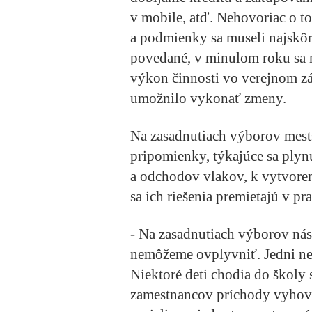
v mobile, atď. Nehovoriac o t
a podmienky sa museli najskô
povedané, v minulom roku sa n
výkon činnosti vo verejnom zá
umožnilo vykonať zmeny.
Na zasadnutiach výborov mests
pripomienky, týkajúce sa plyn
a odchodov vlakov, k vytvoren
sa ich riešenia premietajú v pr
- Na zasadnutiach výborov nás 
nemôžeme ovplyvniť. Jedni nes
Niektoré deti chodia do školy
zamestnancov príchody vyhovu