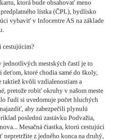
kartu, ktorá bude obsahovať meno
 predplatného lístka (ČPL), bydlisko
ujúci vybaviť v Infocentre AS na základe
u.
i cestujúcim?
 jednotlivých mestských častí je to
 deťom, ktoré chodia samé do školy,
e taktiež kvôli vzdialenostiam a
é, pretože robiť okruhy v našom meste
álo ľudí si uvedomuje počet hluchých
 najazdiť, aby zabezpečili plynulú
ríklad poslednú zastávku Podvažia,
ova... Mesačná čiastka, ktorú cestujúci
ať nepretržite z jedného konca na druhý,