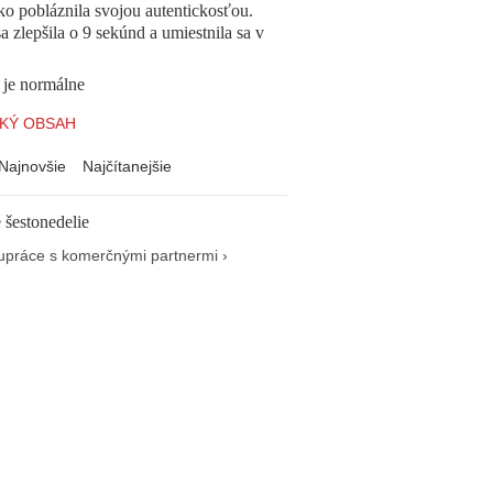
o pobláznila svojou autentickosťou.
a zlepšila o 9 sekúnd a umiestnila sa v
 je normálne
KÝ OBSAH
Najnovšie
Najčítanejšie
 šestonedelie
upráce s komerčnými partnermi ›