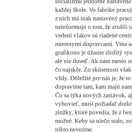
socializmu jednotne nastavené 
každej škole. Vo fabrike pracu
z nich má inak nastavený prac
neinformujú o tom, že zrušili
vedení vlakov sú riadené centr
miestnymi dopravcami. Vina s
grafikonu je úžasne zložitý 
ale nie ihneď. Ak nám mesto z
čo najskôr. Zo skúsenosti však
vždy. Dôležité pre nás je, že 
dopravíme tam, kam majú nam
Čo sa týka nových zastávok, 
vyhovieť, musí požiadať dotknu
zložky, ktoré povedia, že z be
možné. Keby sa niečo stalo, zo
nikto nevezme.