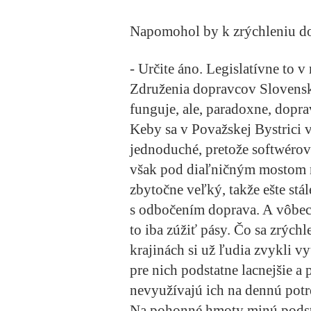
Napomohol by k zrýchleniu d
- Určite áno. Legislatívne to 
Združenia dopravcov Slovenska
funguje, ale, paradoxne, dopra
Keby sa v Považskej Bystrici v
jednoduché, pretože softwérovo
však pod diaľničným mostom 
zbytočne veľký, takže ešte stá
s odbočením doprava. A vôbec 
to iba zúžiť pásy. Čo sa zrých
krajinách si už ľudia zvykli v
pre nich podstatne lacnejšie a
nevyužívajú ich na dennú potr
Na pohonné hmoty minú podsta