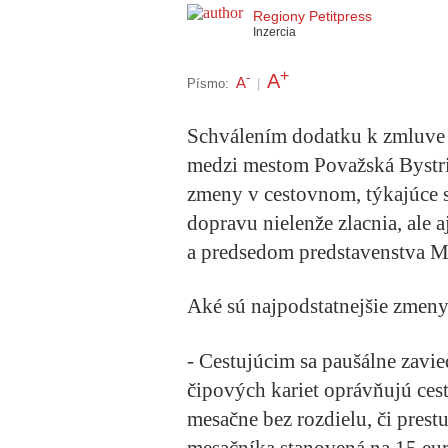
Regiony Petitpress
Inzercia
+
A
-
A
Písmo:
|
Schválením dodatku k zmluve 
medzi mestom Považská Bystric
zmeny v cestovnom, týkajúce s
dopravu nielenže zlacnia, ale 
a predsedom predstavenstva M
Aké sú najpodstatnejšie zmeny
- Cestujúcim sa paušálne zavi
čipových kariet oprávňujú ce
mesačne bez rozdielu, či prestu
mesačníka stanovená na 15 eur