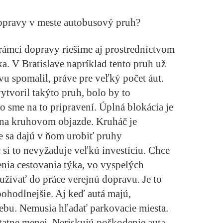
opravy v meste autobusový pruh?
v rámci dopravy riešime aj prostredníctvom
. V Bratislave napríklad tento pruh už
vu spomalil, práve pre veľký počet áut.
ytvoril takýto pruh, bolo by to
 sme na to pripravení. Úplná blokácia je
na kruhovom objazde. Kruháč je
le sa dajú v ňom urobiť pruhy
si to nevyžaduje veľkú investíciu. Chce
lenia cestovania týka, vo vyspelých
yužívať do práce verejnú dopravu. Je to
 pohodlnejšie. Aj keď autá majú,
ebu. Nemusia hľadať parkovacie miesta.
tne menej. Neriskujú poškodenie auta...