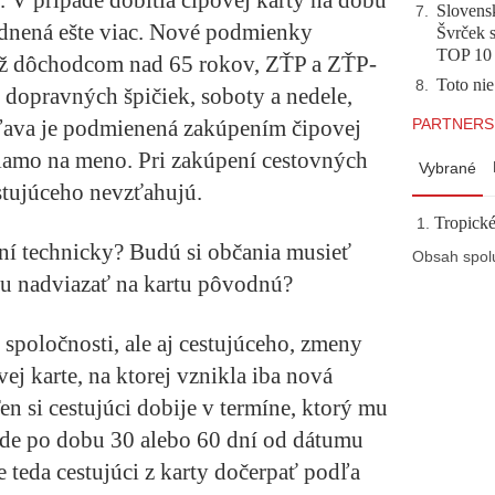
Slovensk
7
.
dnená ešte viac. Nové podmienky
Švrček s
TOP 10
iež dôchodcom nad 65 rokov, ZŤP a ZŤP-
Toto nie
8
.
 dopravných špičiek, soboty a nedele,
Zľava je podmienená zakúpením čipovej
PARTNERS
riamo na meno. Pri zakúpení cestovných
Vybrané
estujúceho nevzťahujú.
Tropické
ení technicky? Budú si občania musieť
Obsah spol
žu nadviazať na kartu pôvodnú?
spoločnosti, ale aj cestujúceho, zmeny
j karte, na ktorej vznikla iba nová
n si cestujúci dobije v termíne, ktorý mu
ude po dobu 30 alebo 60 dní od dátumu
 teda cestujúci z karty dočerpať podľa