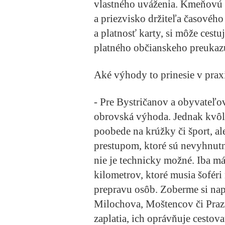
vlastného uváženia. Kmeňovú 
a priezvisko držiteľa časového
a platnosť karty, si môže cest
platného občianskeho preukaz
Aké výhody to prinesie v prax
- Pre Bystričanov a obyvateľov
obrovská výhoda. Jednak kvôli
poobede na krúžky či šport, al
prestupom, ktoré sú nevyhnutn
nie je technicky možné. Iba m
kilometrov, ktoré musia šoféri
prepravu osôb. Zoberme si nap
Milochova, Moštencov či Prazn
zaplatia, ich oprávňuje cestov