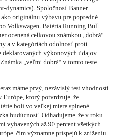
ent-dynamics). Spoločnosť Banner
 ako originálnu výbavu pre popredné
bo Volkswagen. Batéria Running Bull
er ocenená celkovou známkou „dobrá“
iny a v kategóriách odolnosť proti
ie deklarovaných výkonových údajov
. Známka „veľmi dobrá“ v tomto teste
teraz máme prvý, nezávislý test vhodnosti
 v Európe, ktorý potvrdzuje, že
térie boli vo veľkej miere splnené.
zka budúcnosť. Odhadujeme, že v roku
mi vybavených až 90 percent všetkých
rópe, čím významne prispejú k zníženiu