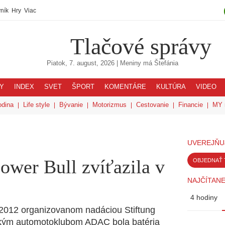
ník
Hry
Viac
Tlačové správy
Piatok, 7. august, 2026
| Meniny má
Štefánia
Y
INDEX
SVET
ŠPORT
KOMENTÁRE
KULTÚRA
VIDEO
odina
Life style
Bývanie
Motorizmus
Cestovanie
Financie
MY 
UVEREJŇU
ower Bull zvíťazila v
OBJEDNAŤ 
NAJČÍTANE
4 hodiny
k 2012 organizovanom nadáciou Stiftung
ckým automotoklubom ADAC bola batéria