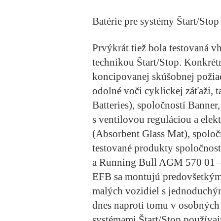
Batérie pre systémy Štart/Stop 
Prvýkrát tiež bola testovaná v
technikou Štart/Stop. Konkrét
koncipovanej skúšobnej požiad
odolné voči cyklickej záťaži
Batteries), spoločností Banner,
s ventilovou reguláciou a el
(Absorbent Glass Mat), spoloč
testované produkty spoločnos
a Running Bull AGM 570 01 – 
EFB sa montujú predovšetkým
malých vozidiel s jednoduchý
dnes naproti tomu v osobných v
systémami Štart/Stop používaj