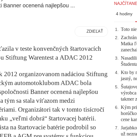
NAJČÍTANE
i Banner ocenená najlepšou ...
4 hodiny
Toto nie
1
.
ZDIEĽAŤ
Zachráni
2
.
Matka ľu
ťazila v teste konvenčných štartovacích
zanecha
ou Stiftung Warentest a ADAC 2012
Nasadili
3
.
Študent
Kto by 
4
.
rok 2012 organizovanom nadáciou Stiftung
jasný, n
meckým automotoklubom ADAC bola
Šutajove
5
.
spoločnosti Banner ocenená najlepšou
výrobca
takmer 
a tým sa stala víťazom medzi
Kým prij
6
.
iami. Organizátori tak v tomto tisícročí
horúčko
mku „veľmi dobrá“ štartovacej batérii.
cene kar
sta na štartovacie batérie podrobil so
Jarjabk
7
.
už nezra
 EFB a AGM pre systémy s funkciou