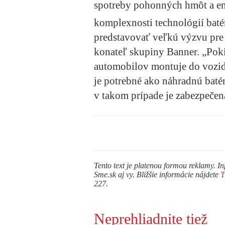
spotreby pohonných hmôt a e
komplexnosti technológií batér
predstavovať veľkú výzvu pre 
konateľ skupiny Banner. „Pok
automobilov montuje do vozid
je potrebné ako náhradnú baté
v takom prípade je zabezpečená
Tento text je platenou formou reklamy. In
Sme.sk aj vy. Bližšie informácie nájdete
227.
Neprehliadnite tiež