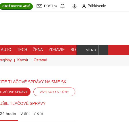
Prihlásenie
POST.sk
KÚPIŤ
PREDPLATNÉ
AUTO
TECH
ŽENA
ZDRAVIE
BLOG
MENU
Hľadaj
regióny
Korzár
Ostatné
JTE TLAČOVÉ SPRÁVY NA SME.SK
TLAČOVÉ SPRÁVY
VŠETKO O SLUŽBE
JŠIE TLAČOVÉ SPRÁVY
3 dni
7 dní
24 hodín