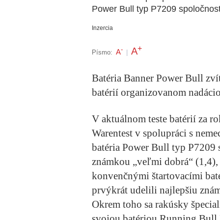
Power Bull typ P7209 spoločnost
Inzercia
+
A
-
A
Písmo:
|
Batéria Banner Power Bull zví
batérií organizovanom nadáci
V aktuálnom teste batérií za 
Warentest v spolupráci s ne
batéria Power Bull typ P7209 
známkou „veľmi dobrá“ (1,4), 
konvenčnými štartovacími batér
prvýkrát udelili najlepšiu zná
Okrem toho sa rakúsky špeciali
svojou batériou Running Bull