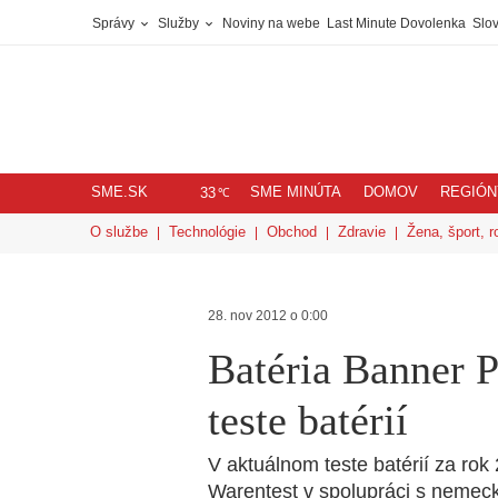
Správy
Služby
Noviny na webe
Last Minute Dovolenka
Slov
SME.SK
SME MINÚTA
DOMOV
REGIÓN
℃
33
O službe
Technológie
Obchod
Zdravie
Žena, šport, r
28. nov 2012 o 0:00
Batéria Banner P
teste batérií
V aktuálnom teste batérií za ro
Warentest v spolupráci s neme