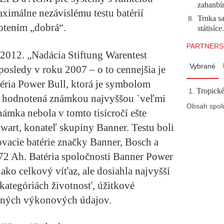
zahanb
aximálne nezávislému testu batérií
Trnka sa
8
.
otením „dobrá“.
státisíc
PARTNERS
 2012.
„Nadácia Stiftung Warentest
Vybrané
aposledy v roku 2007 – o to cennejšia je
téria Power Bull, ktorá je symbolom
Tropické
te hodnotená známkou najvyššou `veľmi
Obsah spol
známka nebola v tomto tisícročí ešte
wart, konateľ skupiny Banner. Testu boli
ovacie batérie značky Banner, Bosch a
72 Ah. Batéria spoločnosti Banner Power
 ako celkový víťaz, ale dosiahla najvyšší
kategóriách životnosť, úžitkové
vaných výkonových údajov.