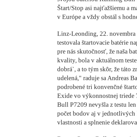
Štart/Stop asi najťažšiemu a m
v Európe a vždy obstál s hodn
Linz-Leonding, 22. novembra
testovala štartovacie batérie n
pre nás skutočnosť, že naša ba
kvality, bola v aktuálnom tes
dobrá`, a to tým skôr, že táto 
udelená," raduje sa Andreas Ba
podrobené tri konvenčné štart
Exide vo výkonnostnej triede 
Bull P7209 nevyšla z testu len
počet bodov aj v jednotlivých 
vlastnosti a splnenie deklaro