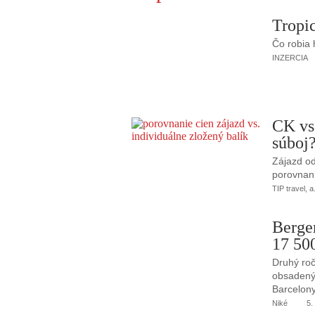
Tropic
Čo robia
INZERCIA
CK vs
súboj
Zájazd od
porovnani
TIP travel, a
Berge
17 50
Druhý roč
obsadený 
Barcelony
Niké
5.