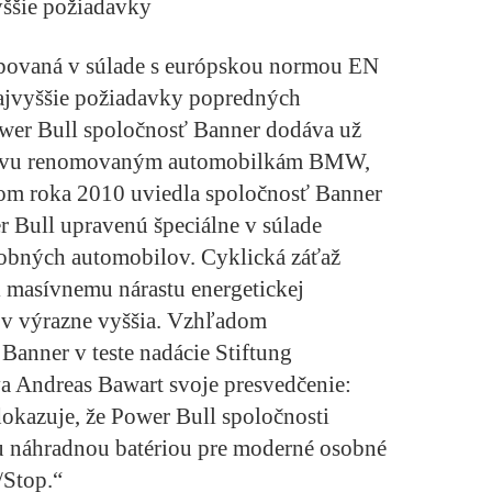
yššie požiadavky
ipovaná v súlade s európskou normou EN
ajvyššie požiadavky popredných
wer Bull spoločnosť Banner dodáva už
ýbavu renomovaným automobilkám BMW,
om roka 2010 uviedla spoločnosť Banner
r Bull upravenú špeciálne v súlade
obných automobilov. Cyklická záťaž
li masívnemu nárastu energetickej
ov výrazne vyššia. Vzhľadom
 Banner v teste nadácie Stiftung
a Andreas Bawart svoje presvedčenie:
okazuje, že Power Bull spoločnosti
náhradnou batériou pre moderné osobné
/Stop.“