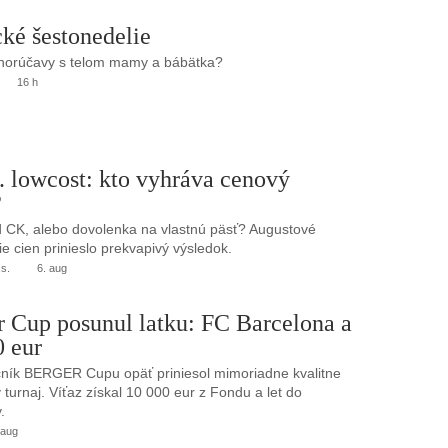
ké šestonedelie
 horúčavy s telom mamy a bábätka?
16 h
. lowcost: kto vyhráva cenový
?
 CK, alebo dovolenka na vlastnú päsť? Augustové
e cien prinieslo prekvapivý výsledok.
.s.
6. aug
r Cup posunul latku: FC Barcelona a
0 eur
ník BERGER Cupu opäť priniesol mimoriadne kvalitne
turnaj. Víťaz získal 10 000 eur z Fondu a let do
.
 aug