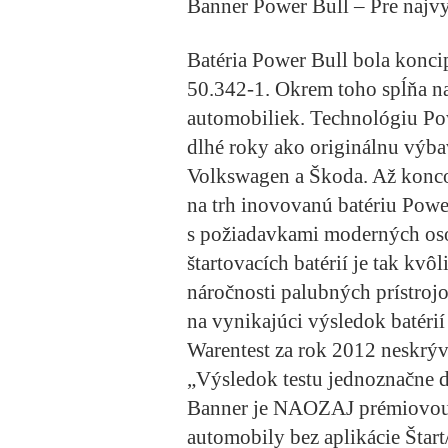
Banner Power Bull – Pre najv
Batéria Power Bull bola konc
50.342-1. Okrem toho spĺňa n
automobiliek. Technológiu Po
dlhé roky ako originálnu v
Volkswagen a Škoda. Až konc
na trh inovovanú batériu Powe
s požiadavkami moderných os
štartovacích batérií je tak kvô
náročnosti palubných prístroj
na vynikajúci výsledok batérií
Warentest za rok 2012 neskrýv
„Výsledok testu jednoznačne d
Banner je NAOZAJ prémiovou 
automobily bez aplikácie Štart