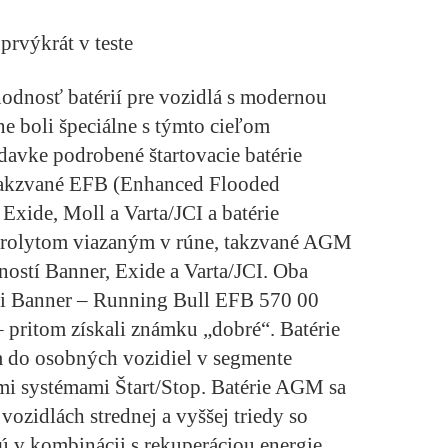
prvýkrát v teste
hodnosť batérií pre vozidlá s modernou
ne boli špeciálne s týmto cieľom
avke podrobené štartovacie batérie
, takzvané EFB (Enhanced Flooded
 Exide, Moll a Varta/JCI a batérie
ektrolytom viazaným v rúne, takzvané AGM
ností Banner, Exide a Varta/JCI. Oba
ti Banner – Running Bull EFB 570 00
pritom získali známku „dobré“. Batérie
 do osobných vozidiel v segmente
mi systémami Štart/Stop. Batérie AGM sa
ozidlách strednej a vyššej triedy so
ú v kombinácii s rekuperáciou energie