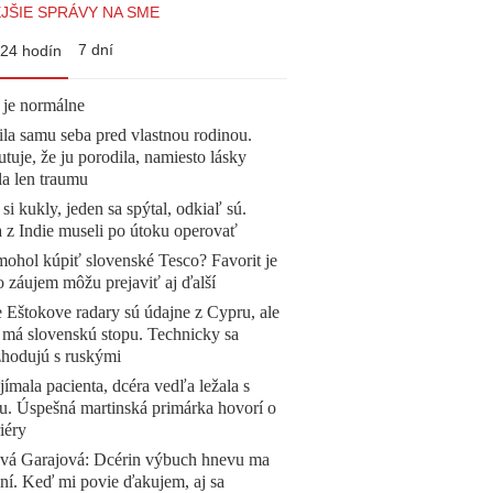
JŠIE SPRÁVY NA SME
7 dní
24 hodín
 je normálne
la samu seba pred vlastnou rodinou.
tuje, že ju porodila, namiesto lásky
la len traumu
 si kukly, jeden sa spýtal, odkiaľ sú.
a z Indie museli po útoku operovať
mohol kúpiť slovenské Tesco? Favorit je
o záujem môžu prejaviť aj ďalší
 Eštokove radary sú údajne z Cypru, ale
 má slovenskú stopu. Technicky sa
zhodujú s ruskými
ímala pacienta, dcéra vedľa ležala s
u. Úspešná martinská primárka hovorí o
iéry
ová Garajová: Dcérin výbuch hnevu ma
ní. Keď mi povie ďakujem, aj sa