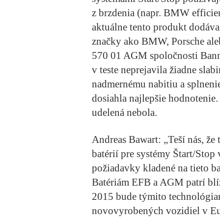
z brzdenia (napr. BMW effici
aktuálne tento produkt dodáva
značky ako BMW, Porsche ale
570 01 AGM spoločnosti Bann
v teste neprejavila žiadne slab
nadmernému nabitiu a splnen
dosiahla najlepšie hodnotenie
udelená nebola.
Andreas Bawart: „Teší nás, že 
batérií pre systémy Štart/Stop
požiadavky kladené na tieto ba
Batériám EFB a AGM patrí blí
2015 bude týmito technológia
novovyrobených vozidiel v Eu