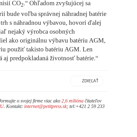
misií CO
.“ Ohľadom zvyšujúcej sa
2
ií bude voľba správnej náhradnej batérie
trh s náhradnou výbavou, hovorí ďalej
iaľ nejaký výrobca osobných
iel ako originálnu výbavu batériu AGM,
riu použiť takisto batériu AGM. Len
 aj predpokladaná životnosť batérie.“
ZDIEĽAŤ
formujte o svojej firme viac ako
2,6 milióna
čitateľov
TU
. Kontakt:
internet@petitpress.sk
; tel:+421 2 59 233