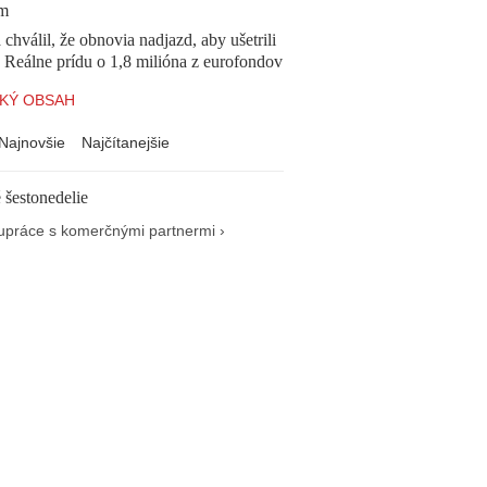
ím
 chválil, že obnovia nadjazd, aby ušetrili
e. Reálne prídu o 1,8 milióna z eurofondov
KÝ OBSAH
Najnovšie
Najčítanejšie
 šestonedelie
upráce s komerčnými partnermi ›