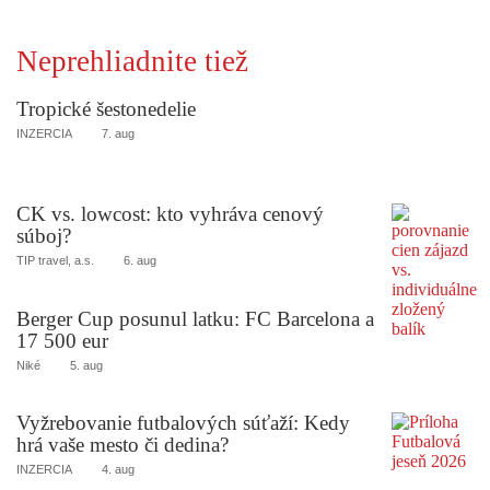
Neprehliadnite tiež
Tropické šestonedelie
INZERCIA
7. aug
CK vs. lowcost: kto vyhráva cenový
súboj?
TIP travel, a.s.
6. aug
Berger Cup posunul latku: FC Barcelona a
17 500 eur
Niké
5. aug
Vyžrebovanie futbalových súťaží: Kedy
hrá vaše mesto či dedina?
INZERCIA
4. aug