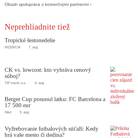
Obsah spolupráce s komerčnými partnermi ›
Neprehliadnite tiež
Tropické šestonedelie
INZERCIA
7. aug
CK vs. lowcost: kto vyhráva cenový
súboj?
TIP travel, a.s.
6. aug
Berger Cup posunul latku: FC Barcelona a
17 500 eur
Niké
5. aug
Vyžrebovanie futbalových súťaží: Kedy
hrá vaše mesto či dedina?