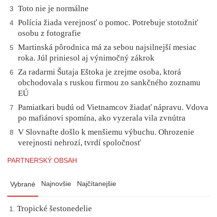
Toto nie je normálne
3
Polícia žiada verejnosť o pomoc. Potrebuje stotožniť
4
osobu z fotografie
Martinská pôrodnica má za sebou najsilnejší mesiac
5
roka. Júl priniesol aj výnimočný zákrok
Za radarmi Šutaja Eštoka je zrejme osoba, ktorá
6
obchodovala s ruskou firmou zo sankčného zoznamu
EÚ
Pamiatkari budú od Vietnamcov žiadať nápravu. Vdova
7
po mafiánovi spomína, ako vyzerala vila zvnútra
V Slovnafte došlo k menšiemu výbuchu. Ohrozenie
8
verejnosti nehrozí, tvrdí spoločnosť
PARTNERSKÝ OBSAH
Najnovšie
Najčítanejšie
Vybrané
Tropické šestonedelie