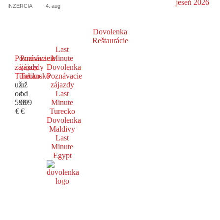
INZERCIA
4. aug
Dovolenka
Reštaurácie
Last
Poznávacie
Poznávacie
Minute
zájazdy
zájazdy
Dovolenka
Turecko
Taliansko
Poznávacie
už
už
zájazdy
od
od
Last
599
699
Minute
€
€
Turecko
Dovolenka
Maldivy
Last
Minute
Egypt