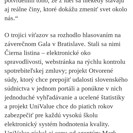
potvrdením toho, že z ideí sa niekedy stávajú
aj reálne činy, ktoré dokážu zmeniť svet okolo
nás.“
O trojici víťazov sa rozhodlo hlasovaním na
záverečnom Gala v Bratislave. Stali sa nimi
Čierna listina – elektronické oko
spravodlivosti, webstránka na rýchlu kontrolu
spotrebiteľskej zmluvy; projekt Otvorené
súdy, ktorý chce prepojiť udalosti slovenského
súdnictva v jednom portáli a ponúkne v nich
jednoduché vyhľadávanie a ucelené štatistiky
a projekt UniValue chce do piatich rokov
zabezpečiť pre každú vysokú školu
elektronický systém hodnotenia kvality.
UniValue získal aj cenu od agentúry Mark