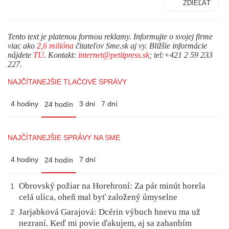
ZDIEĽAŤ
Tento text je platenou formou reklamy. Informujte o svojej firme
viac ako
2,6 milióna
čitateľov Sme.sk aj vy. Bližšie informácie
nájdete
TU
. Kontakt:
internet@petitpress.sk
; tel:+421 2 59 233
227.
NAJČÍTANEJŠIE TLAČOVÉ SPRÁVY
4 hodiny
3 dni
7 dní
24 hodín
NAJČÍTANEJŠIE SPRÁVY NA SME
4 hodiny
7 dní
24 hodín
Obrovský požiar na Horehroní: Za pár minút horela
1
celá ulica, oheň mal byť založený úmyselne
Jarjabková Garajová: Dcérin výbuch hnevu ma už
2
nezraní. Keď mi povie ďakujem, aj sa zahanbím