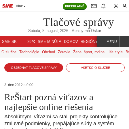
Viac
PREDPLATNÉ
Tlačové správy
Sobota, 8. august, 2026
| Meniny má
Oskar
℃
SME.SK
SME MINÚTA
DOMOV
REGIÓNY
INDEX
SVET
29
MENU
O službe
Technológie
Obchod
Zdravie
Žena, šport, rodina
Life style
B
OBJEDNAŤ TLAČOVÉ SPRÁVY
VŠETKO O SLUŽBE
3. dec 2012 o 0:00
ReŠtart pozná víťazov a
najlepšie online riešenia
Absolútnymi víťazmi sa stali projekty kontrolujúce
zmluvné podmienky, prepájajúce súdy a systém