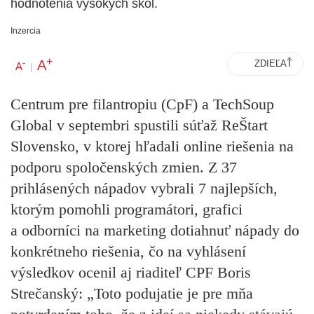
hodnotenia vysokých škôl.
Inzercia
+
A
-
ZDIEĽAŤ
A
|
Centrum pre filantropiu (CpF) a TechSoup
Global v septembri spustili súťaž ReŠtart
Slovensko, v ktorej hľadali online riešenia na
podporu spoločenských zmien. Z 37
prihlásených nápadov vybrali 7 najlepších,
ktorým pomohli programátori, grafici
a odborníci na marketing dotiahnuť nápady do
konkrétneho riešenia, čo na vyhlásení
výsledkov ocenil aj riaditeľ CPF Boris
Strečanský: „Toto podujatie je pre mňa