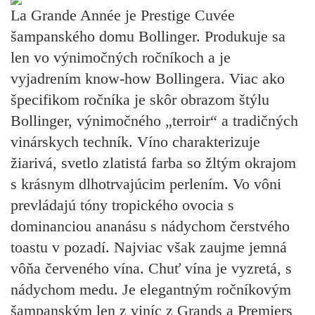
La Grande Année je Prestige Cuvée
šampanského domu Bollinger. Produkuje sa
len vo výnimočných ročníkoch a je
vyjadrením know-how Bollingera. Viac ako
špecifikom ročníka je skôr obrazom štýlu
Bollinger, výnimočného „terroir“ a tradičných
vinárskych techník. Víno charakterizuje
žiarivá, svetlo zlatistá farba so žltým okrajom
s krásnym dlhotrvajúcim perlením. Vo vôni
prevládajú tóny tropického ovocia s
dominanciou ananásu s nádychom čerstvého
toastu v pozadí. Najviac však zaujme jemná
vôňa červeného vína. Chuť vína je vyzretá, s
nádychom medu. Je elegantným ročníkovým
šampanským len z viníc z Grands a Premiers