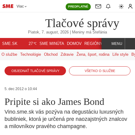
Viac
PREDPLATNÉ
Tlačové správy
Piatok, 7. august, 2026
| Meniny má
Štefánia
℃
SME.SK
SME MINÚTA
DOMOV
REGIÓNY
INDEX
SVET
27
MENU
O službe
Technológie
Obchod
Zdravie
Žena, šport, rodina
Life style
B
OBJEDNAŤ TLAČOVÉ SPRÁVY
VŠETKO O SLUŽBE
5. dec 2012 o 10:44
Pripite si ako James Bond
Vino.sme.sk vás pozýva na degustáciu luxusných
bubliniek, ktorá je určená pre naozajstných znalcov
a milovníkov pravého champagne.