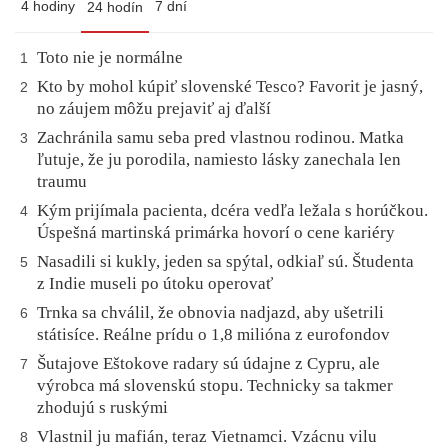
4 hodiny
7 dní
24 hodín
Toto nie je normálne
1
Kto by mohol kúpiť slovenské Tesco? Favorit je jasný,
2
no záujem môžu prejaviť aj ďalší
Zachránila samu seba pred vlastnou rodinou. Matka
3
ľutuje, že ju porodila, namiesto lásky zanechala len
traumu
Kým prijímala pacienta, dcéra vedľa ležala s horúčkou.
4
Úspešná martinská primárka hovorí o cene kariéry
Nasadili si kukly, jeden sa spýtal, odkiaľ sú. Študenta
5
z Indie museli po útoku operovať
Trnka sa chválil, že obnovia nadjazd, aby ušetrili
6
státisíce. Reálne prídu o 1,8 milióna z eurofondov
Šutajove Eštokove radary sú údajne z Cypru, ale
7
výrobca má slovenskú stopu. Technicky sa takmer
zhodujú s ruskými
Vlastnil ju mafián, teraz Vietnamci. Vzácnu vilu
8