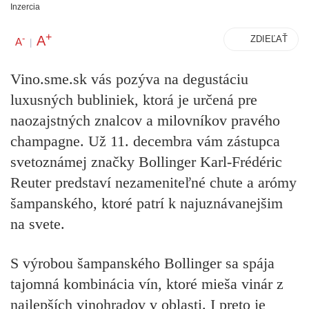
Inzercia
+
A
-
ZDIEĽAŤ
A
|
Vino.sme.sk vás pozýva na degustáciu
luxusných bubliniek, ktorá je určená pre
naozajstných znalcov a milovníkov pravého
champagne. Už 11. decembra vám zástupca
svetoznámej značky Bollinger Karl-Frédéric
Reuter predstaví nezameniteľné chute a arómy
šampanského, ktoré patrí k najuznávanejšim
na svete.
S výrobou šampanského Bollinger sa spája
tajomná kombinácia vín, ktoré mieša vinár z
najlepších vinohradov v oblasti. I preto je