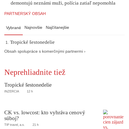
demontujú neznámi muži, polícia zatiaľ nepomohla
PARTNERSKÝ OBSAH
Najnovšie
Najčítanejšie
Vybrané
Tropické šestonedelie
Obsah spolupráce s komerčnými partnermi ›
Neprehliadnite tiež
Tropické šestonedelie
INZERCIA
12 h
CK vs. lowcost: kto vyhráva cenový
súboj?
TIP travel, a.s.
21 h