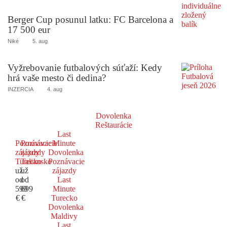
Berger Cup posunul latku: FC Barcelona a
17 500 eur
Niké
5. aug
Vyžrebovanie futbalových súťaží: Kedy
hrá vaše mesto či dedina?
INZERCIA
4. aug
Dovolenka
Reštaurácie
Last
Poznávacie
Poznávacie
Minute
zájazdy
zájazdy
Dovolenka
Turecko
Taliansko
Poznávacie
už
už
zájazdy
od
od
Last
599
699
Minute
€
€
Turecko
Dovolenka
Maldivy
Last