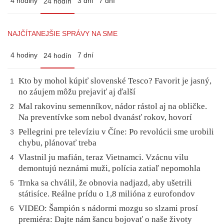
4 hodiny
3 dni
7 dní
24 hodín
NAJČÍTANEJŠIE SPRÁVY NA SME
4 hodiny
7 dní
24 hodín
Kto by mohol kúpiť slovenské Tesco? Favorit je jasný,
1
no záujem môžu prejaviť aj ďalší
Mal rakovinu semenníkov, nádor rástol aj na obličke.
2
Na preventívke som nebol dvanásť rokov, hovorí
Pellegrini pre televíziu v Číne: Po revolúcii sme urobili
3
chybu, plánovať treba
Vlastnil ju mafián, teraz Vietnamci. Vzácnu vilu
4
demontujú neznámi muži, polícia zatiaľ nepomohla
Trnka sa chválil, že obnovia nadjazd, aby ušetrili
5
státisíce. Reálne prídu o 1,8 milióna z eurofondov
VIDEO: Šampión s nádormi mozgu so slzami prosí
6
premiéra: Dajte nám šancu bojovať o naše životy