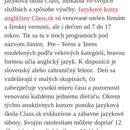
jazyková škola Class, unikátna vo svojich
službách a spôsobe výučby.
Jazykové kurzy
angličtiny Class.sk
sú venované nielen firmám
a širokej vernosti, ale i deťom od 7 do 17
rokov. Tie sa tu v troch programoch pod
názvom Junior, Pre - Teens a Teens
rozdelených podľa vekových kategórií, hravou
formou učia anglický jazyk. K dispozícii je
slovenský alebo zahraničný lektor. Deti sa
vzdelávajú v malých skupinách, čo
zabezpečuje vysokú mieru času a pozornosti
venovanú každému jednému dieťaťu. Okrem
týchto atraktívnych kurzov ponúka jazyková
škola Class.sk exkluzívne a zábavné jazykové
tábory. Svojim ratolestiam môžete dopriať 12