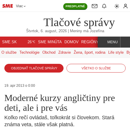
Viac
PREDPLATNÉ
Tlačové správy
Štvrtok, 6. august, 2026
| Meniny má
Jozefína
℃
SME.SK
SME MINÚTA
DOMOV
REGIÓNY
INDEX
SVET
26
MENU
O službe
Technológie
Obchod
Zdravie
Žena, šport, rodina
Life style
B
OBJEDNAŤ TLAČOVÉ SPRÁVY
VŠETKO O SLUŽBE
19. apr 2013 o 0:00
Moderné kurzy angličtiny pre
deti, ale i pre vás
Koľko rečí ovládaš, toľkokrát si človekom. Stará
známa veta, stále však platná.