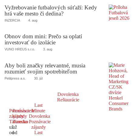
Vyžrebovanie futbalových súťaží: Kedy
hrá vaše mesto či dedina?
INZERCIA
4. aug
Obnov dom mini: Prečo sa oplatí
investovať do izolácie
VUNO HREUS s.r.o.
3. aug
Aby boli značky relevantné, musia
rozumieť svojim spotrebiteľom
Petitpress a.s.
30. júl
Dovolenka
Reštaurácie
Last
Poznávacie
Poznávacie
Minute
zájazdy
zájazdy
Dovolenka
Taliansko
Turecko
Poznávacie
už
už
zájazdy
od
od
Last