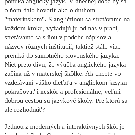
ponúka anglický jazyk. V dnešnej dobe by sa
o ňom dalo hovoriť ako o druhom
"materinskom". S angličtinou sa stretávame na
každom kroku, vyžadujú ju od nás v práci,
stretávame sa s ňou v podobe nápisov a
názvov rôznych inštitúcií, taktiež stále viac
preniká do samotného slovenského jazyka.
Niet preto divu, že výučba anglického jazyka
začína už v materskej škôlke. Ak chcete vo
vzdelávaní vášho dieťaťa v anglickom jazyku
pokračovať i neskôr a profesionálne, veľmi
dobrou cestou sú jazykové školy. Pre ktorú sa
ale rozhodnúť?
Jednou z moderných a interaktívnych škôl je