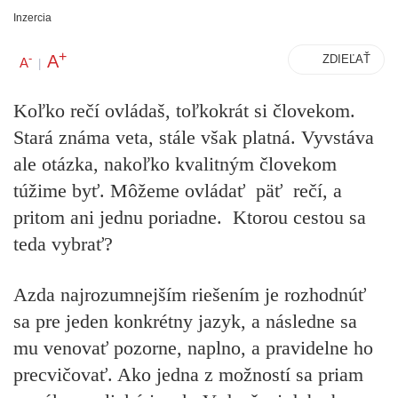
Inzercia
+
A
-
ZDIEĽAŤ
A
|
Koľko rečí ovládaš, toľkokrát si človekom.
Stará známa veta, stále však platná.
Vyvstáva
ale otázka, nakoľko kvalitným človekom
túžime byť.
Môžeme ovládať päť rečí, a
pritom ani jednu poriadne. Ktorou cestou sa
teda vybrať?
Azda najrozumnejším riešením je rozhodnúť
sa pre jeden konkrétny jazyk, a následne sa
mu venovať pozorne, naplno, a pravidelne ho
precvičovať. Ako jedna z možností sa priam