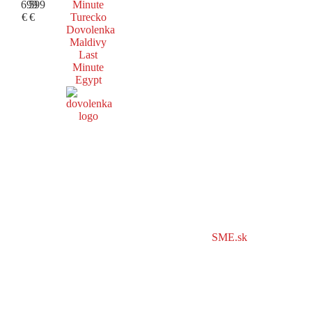
699
599
Minute
€
€
Turecko
Dovolenka
Maldivy
Last
Minute
Egypt
SME.sk