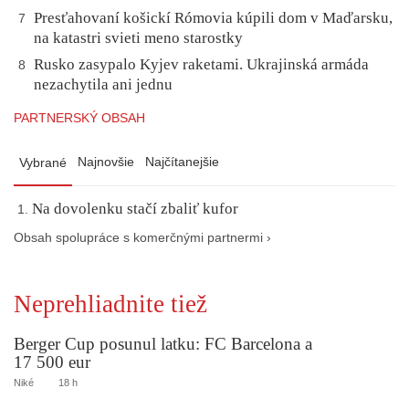
Presťahovaní košickí Rómovia kúpili dom v Maďarsku,
7
na katastri svieti meno starostky
Rusko zasypalo Kyjev raketami. Ukrajinská armáda
8
nezachytila ani jednu
PARTNERSKÝ OBSAH
Najnovšie
Najčítanejšie
Vybrané
Na dovolenku stačí zbaliť kufor
Obsah spolupráce s komerčnými partnermi ›
Neprehliadnite tiež
Berger Cup posunul latku: FC Barcelona a
17 500 eur
Niké
18 h