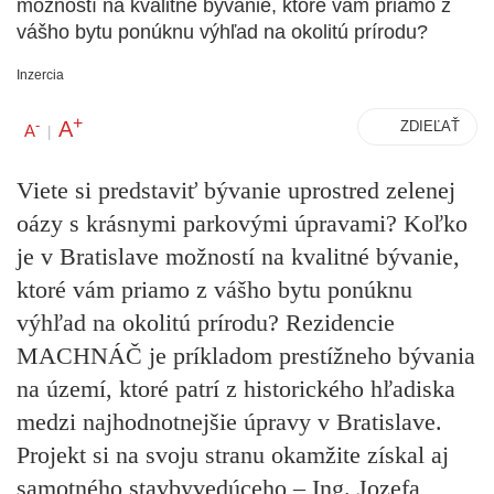
možností na kvalitné bývanie, ktoré vám priamo z
vášho bytu ponúknu výhľad na okolitú prírodu?
Inzercia
+
A
-
ZDIEĽAŤ
A
|
Viete si predstaviť bývanie uprostred zelenej
oázy s krásnymi parkovými úpravami? Koľko
je v Bratislave možností na kvalitné bývanie,
ktoré vám priamo z vášho bytu ponúknu
výhľad na okolitú prírodu? Rezidencie
MACHNÁČ je príkladom prestížneho bývania
na území, ktoré patrí z historického hľadiska
medzi najhodnotnejšie úpravy v Bratislave.
Projekt si na svoju stranu okamžite získal aj
samotného stavbyvedúceho – Ing. Jozefa