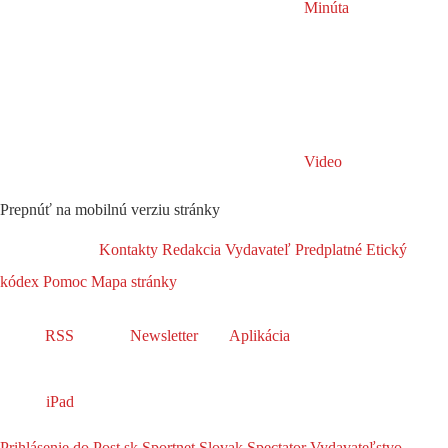
Minúta
Video
Prepnúť na mobilnú verziu stránky
Kontakty
Redakcia
Vydavateľ
Predplatné
Etický
kódex
Pomoc
Mapa stránky
RSS
Newsletter
Aplikácia
iPad
Prihlásenie do Post.sk
Sportnet
Slovak Spectator
Vydavateľstvo