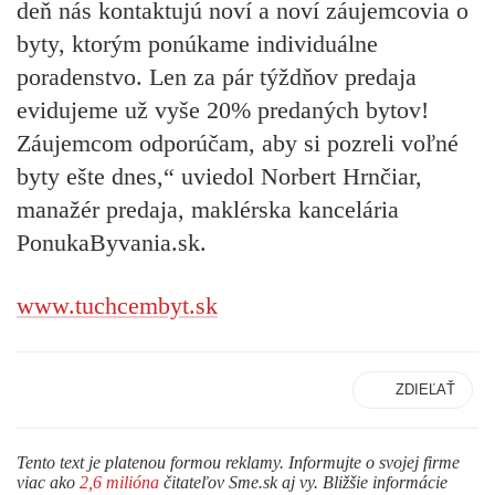
deň nás kontaktujú noví a noví záujemcovia o
byty, ktorým ponúkame individuálne
poradenstvo. Len za pár týždňov predaja
evidujeme
už vyše 20% predaných bytov
!
Záujemcom odporúčam, aby si pozreli
voľné
byty ešte dnes
,“ uviedol Norbert Hrnčiar,
manažér predaja, maklérska kancelária
PonukaByvania.sk.
www.tuchcembyt.sk
ZDIEĽAŤ
Tento text je platenou formou reklamy. Informujte o svojej firme
viac ako
2,6 milióna
čitateľov Sme.sk aj vy. Bližšie informácie