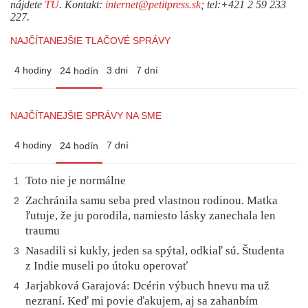
nájdete
TU
. Kontakt:
internet@petitpress.sk
; tel:+421 2 59 233
227.
NAJČÍTANEJŠIE TLAČOVÉ SPRÁVY
4 hodiny
3 dni
7 dní
24 hodín
NAJČÍTANEJŠIE SPRÁVY NA SME
4 hodiny
7 dní
24 hodín
Toto nie je normálne
1
Zachránila samu seba pred vlastnou rodinou. Matka
2
ľutuje, že ju porodila, namiesto lásky zanechala len
traumu
Nasadili si kukly, jeden sa spýtal, odkiaľ sú. Študenta
3
z Indie museli po útoku operovať
Jarjabková Garajová: Dcérin výbuch hnevu ma už
4
nezraní. Keď mi povie ďakujem, aj sa zahanbím