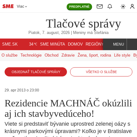
Viac
PREDPLATNÉ
Tlačové správy
Piatok, 7. august, 2026
| Meniny má
Štefánia
℃
SME.SK
SME MINÚTA
DOMOV
REGIÓNY
INDEX
SVET
34
MENU
O službe
Technológie
Obchod
Zdravie
Žena, šport, rodina
Life style
B
OBJEDNAŤ TLAČOVÉ SPRÁVY
VŠETKO O SLUŽBE
29. apr 2013 o 23:00
Rezidencie MACHNÁČ okúzlili
aj ich stavbyvedúceho!
Viete si predstaviť bývanie uprostred zelenej oázy s
krásnymi parkovými úpravami? Koľko je v Bratislave