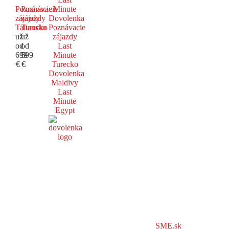
Poznávacie
Poznávacie
Minute
zájazdy
zájazdy
Dovolenka
Taliansko
Turecko
Poznávacie
už
už
zájazdy
od
od
Last
699
599
Minute
€
€
Turecko
Dovolenka
Maldivy
Last
Minute
Egypt
SME.sk