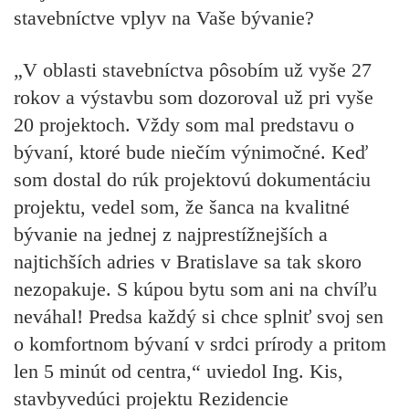
stavebníctve vplyv na Vaše bývanie?
„V oblasti stavebníctva pôsobím už vyše 27
rokov a výstavbu som dozoroval už pri vyše
20 projektoch. Vždy som mal predstavu o
bývaní, ktoré bude niečím
výnimočné
. Keď
som dostal do rúk projektovú dokumentáciu
projektu, vedel som, že
šanca
na kvalitné
bývanie na jednej z najprestížnejších a
najtichších adries v Bratislave
sa tak skoro
nezopakuje
. S kúpou bytu som ani na chvíľu
neváhal! Predsa každý si chce splniť svoj sen
o komfortnom bývaní v srdci prírody a pritom
len 5 minút od centra,“ uviedol Ing. Kis,
stavbyvedúci projektu Rezidencie