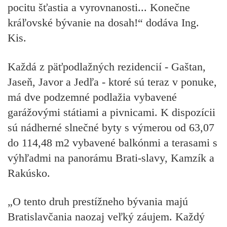
pocitu šťastia a vyrovnanosti... Konečne
kráľovské
bývanie na dosah!“ dodáva Ing.
Kis.
Každá z päťpodlažných rezidencií -
Gaštan,
Jaseň, Javor a Jedľa
- ktoré sú teraz v ponuke,
má dve podzemné podlažia vybavené
garážovými státiami a pivnicami. K dispozícii
sú nádherné slnečné byty s výmerou od 63,07
do 114,48 m2 vybavené
balkónmi a terasami s
výhľadmi na panorámu Brati-slavy, Kamzík a
Rakúsko
.
„O tento druh prestížneho bývania majú
Bratislavčania naozaj veľký záujem. Každý