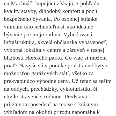
na Machnáči kupujúci získajú, z pohľadu
kvality stavby, dlhodobý
komfort a pocit
bezpečného bývania
. Po osobnej stránke
vnímam túto nehnuteľnosť ako ideálne
bývanie pre moju rodinu. Vybudovaná
infraštruktúra, skvelá občianska vybavenosť,
výborná lokalita v centre a zároveň v tesnej
blízkosti Horského parku. Čo viac si môžem
priať? Navyše sú v ponuke priestranné byty s
možnosťou garážových státí,
všetko
za
prekvapujúco
výhodné ceny
. Už teraz sa teším
na oddych, prechádzky, cykloturistiku či
chvíle strávené s rodinou. Predstava o
príjemnom posedení na terase s krásnym
výhľadom na okolitú prírodu napomáha k