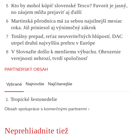
Kto by mohol kúpiť slovenské Tesco? Favorit je jasný,
5
no záujem môžu prejaviť aj ďalší
Martinská pôrodnica má za sebou najsilnejší mesiac
6
roka. Júl priniesol aj výnimočný zákrok
Totálny prepad, reťaz neuveriteľných hlúpostí. DAC
7
utrpel druhú najvyššiu prehru v Európe
V Slovnafte došlo k menšiemu výbuchu. Ohrozenie
8
verejnosti nehrozí, tvrdí spoločnosť
PARTNERSKÝ OBSAH
Najnovšie
Najčítanejšie
Vybrané
Tropické šestonedelie
Obsah spolupráce s komerčnými partnermi ›
Neprehliadnite tiež