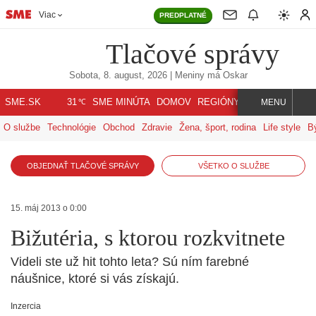
Viac
PREDPLATNÉ
Tlačové správy
Sobota, 8. august, 2026
| Meniny má
Oskar
℃
SME.SK
SME MINÚTA
DOMOV
REGIÓNY
INDEX
SVET
31
MENU
O službe
Technológie
Obchod
Zdravie
Žena, šport, rodina
Life style
B
OBJEDNAŤ TLAČOVÉ SPRÁVY
VŠETKO O SLUŽBE
15. máj 2013 o 0:00
Bižutéria, s ktorou rozkvitnete
Videli ste už hit tohto leta? Sú ním farebné
náušnice, ktoré si vás získajú.
Inzercia