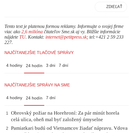
ZDIEĽAŤ
Tento text je platenou formou reklamy. Informujte o svojej firme
viac ako
2,6 milióna
čitateľov Sme.sk aj vy. Bližšie informácie
nájdete
TU
. Kontakt:
internet@petitpress.sk
; tel:+421 2 59 233
227.
NAJČÍTANEJŠIE TLAČOVÉ SPRÁVY
4 hodiny
3 dni
7 dní
24 hodín
NAJČÍTANEJŠIE SPRÁVY NA SME
4 hodiny
7 dní
24 hodín
Obrovský požiar na Horehroní: Za pár minút horela
1
celá ulica, oheň mal byť založený úmyselne
Pamiatkari budú od Vietnamcov žiadať nápravu. Vdova
2