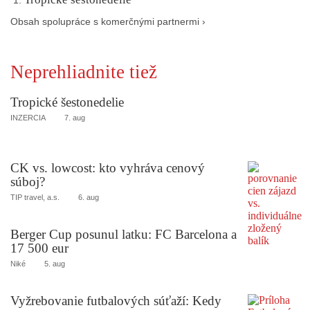
Obsah spolupráce s komerčnými partnermi ›
Neprehliadnite tiež
Tropické šestonedelie
INZERCIA
7. aug
CK vs. lowcost: kto vyhráva cenový
súboj?
TIP travel, a.s.
6. aug
Berger Cup posunul latku: FC Barcelona a
17 500 eur
Niké
5. aug
Vyžrebovanie futbalových súťaží: Kedy