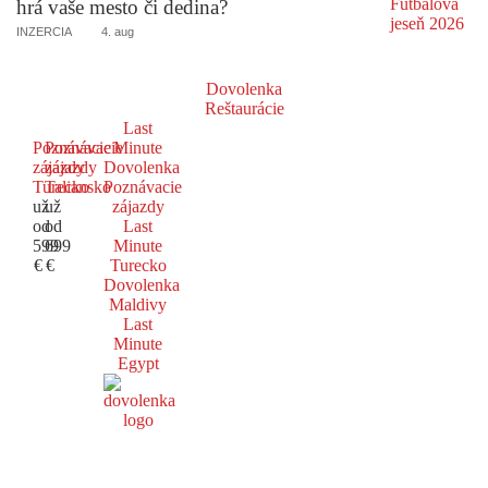
hrá vaše mesto či dedina?
INZERCIA
4. aug
Dovolenka
Reštaurácie
Last
Poznávacie
Poznávacie
Minute
zájazdy
zájazdy
Dovolenka
Turecko
Taliansko
Poznávacie
už
už
zájazdy
od
od
Last
599
699
Minute
€
€
Turecko
Dovolenka
Maldivy
Last
Minute
Egypt