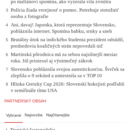
po mafiánovi spomína, ako vyzerala vila zvnútra
Polícia žiada verejnosť o pomoc. Potrebuje stotožniť
3
osobu z fotografie
Ani, davaj! Japonka, ktorá reprezentuje Slovensko,
4
pobláznila internet. Spomína babku, srnky a sneh
Brutálny útok na indického študenta prezident odsúdil,
5
predsedovia koaličných strán nepovedali nič
Martinská pôrodnica má za sebou najsilnejší mesiac
6
roka. Júl priniesol aj výnimočný zákrok
Slovensko pobláznila svojou autentickosťou. Švrček sa
7
zlepšila o 9 sekúnd a umiestnila sa v TOP 10
Hlinka Gretzky Cup 2026: Slovenskí hokejisti podľahli
8
v semifinále tímu USA
PARTNERSKÝ OBSAH
Najnovšie
Najčítanejšie
Vybrané
Tropické šestonedelie