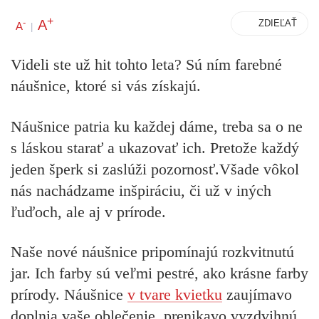
+
A
-
ZDIEĽAŤ
A
|
Videli ste už hit tohto leta? Sú ním farebné
náušnice, ktoré si vás získajú.
Náušnice patria ku každej dáme, treba sa o ne
s láskou starať a ukazovať ich. Pretože každý
jeden šperk si zaslúži pozornosť.Všade vôkol
nás nachádzame inšpiráciu, či už v iných
ľuďoch, ale aj v prírode.
Naše nové náušnice pripomínajú rozkvitnutú
jar. Ich farby sú veľmi pestré, ako krásne farby
prírody. Náušnice
v tvare kvietku
zaujímavo
doplnia vaše oblečenie, prenikavo vyzdvihnú