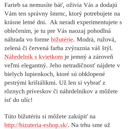
Farieb sa nemusíte báť, oživia Vás a dodajú
Vám ten správny šmrnc, ktorý potrebujete na
krásne letné dni. Ak neradi experimentujete s
oblečením, je tu pre Vás naozaj pohodlná
náhrada vo forme
bižutérie
. Modrá, ružová,
zelená či červená farba zvýraznia váš štýl.
Náhrdelník s kvietkom
je jemný a zároveň
veľmi elegantný. Jeho netradičnosť nájdete v
bielych lupienkoch, ktoré sú obklopené
pestrými krištálikmi. Už len si vybrať z
rôznych príveskov či náhrdelníkov a môžete
ísť do ulíc!
Túto bižutériu si môžete zakúpiť na
http://bizuteria-eshop.sk/
. Na trhu sme už