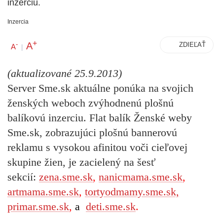
inzerciu.
Inzercia
+
A
-
ZDIEĽAŤ
A
|
(aktualizované 25.9.2013)
Server Sme.sk aktuálne ponúka
na svojich
ženských weboch
zvýhodnenú plošnú
balíkovú inzerciu. Flat balík Ženské weby
Sme.sk, zobrazujúci plošnú bannerovú
reklamu s vysokou afinitou voči cieľovej
skupine žien, je zacielený na šesť
sekcií:
zena.sme.sk
,
nanicmama.sme.sk
,
artmama.sme.sk
,
tortyodmamy.sme.sk,
primar.sme.sk
,
a
deti.sme.sk
.