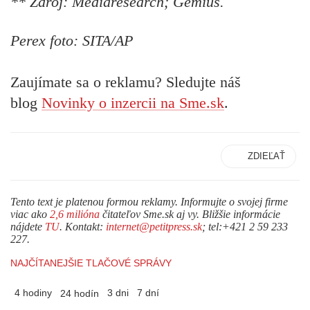
** Zdroj: Mediaresearch; Gemius.
Perex foto: SITA/AP
Zaujímate sa o reklamu? Sledujte náš
blog
Novinky o inzercii na Sme.sk
.
ZDIEĽAŤ
Tento text je platenou formou reklamy. Informujte o svojej firme
viac ako
2,6 milióna
čitateľov Sme.sk aj vy. Bližšie informácie
nájdete
TU
. Kontakt:
internet@petitpress.sk
; tel:+421 2 59 233
227.
NAJČÍTANEJŠIE TLAČOVÉ SPRÁVY
4 hodiny
3 dni
7 dní
24 hodín