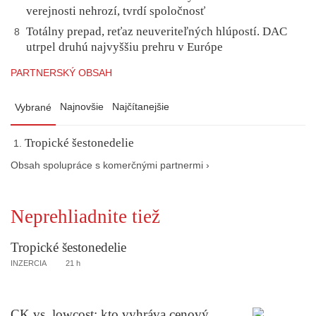
verejnosti nehrozí, tvrdí spoločnosť
Totálny prepad, reťaz neuveriteľných hlúpostí. DAC
8
utrpel druhú najvyššiu prehru v Európe
PARTNERSKÝ OBSAH
Najnovšie
Najčítanejšie
Vybrané
Tropické šestonedelie
Obsah spolupráce s komerčnými partnermi ›
Neprehliadnite tiež
Tropické šestonedelie
INZERCIA
21 h
CK vs. lowcost: kto vyhráva cenový