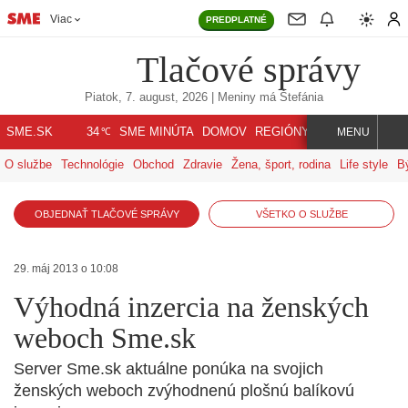
Viac
PREDPLATNÉ
Tlačové správy
Piatok, 7. august, 2026
| Meniny má
Štefánia
℃
SME.SK
SME MINÚTA
DOMOV
REGIÓNY
INDEX
SVET
34
MENU
O službe
Technológie
Obchod
Zdravie
Žena, šport, rodina
Life style
B
OBJEDNAŤ TLAČOVÉ SPRÁVY
VŠETKO O SLUŽBE
29. máj 2013 o 10:08
Výhodná inzercia na ženských
weboch Sme.sk
Server Sme.sk aktuálne ponúka na svojich
ženských weboch zvýhodnenú plošnú balíkovú