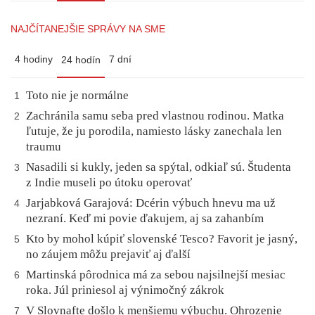
NAJČÍTANEJŠIE SPRÁVY NA SME
4 hodiny
7 dní
24 hodín
Toto nie je normálne
1
Zachránila samu seba pred vlastnou rodinou. Matka
2
ľutuje, že ju porodila, namiesto lásky zanechala len
traumu
Nasadili si kukly, jeden sa spýtal, odkiaľ sú. Študenta
3
z Indie museli po útoku operovať
Jarjabková Garajová: Dcérin výbuch hnevu ma už
4
nezraní. Keď mi povie ďakujem, aj sa zahanbím
Kto by mohol kúpiť slovenské Tesco? Favorit je jasný,
5
no záujem môžu prejaviť aj ďalší
Martinská pôrodnica má za sebou najsilnejší mesiac
6
roka. Júl priniesol aj výnimočný zákrok
V Slovnafte došlo k menšiemu výbuchu. Ohrozenie
7