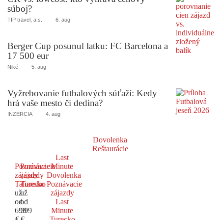
súboj?
TIP travel, a.s.
6. aug
Berger Cup posunul latku: FC Barcelona a
17 500 eur
Niké
5. aug
Vyžrebovanie futbalových súťaží: Kedy
hrá vaše mesto či dedina?
INZERCIA
4. aug
Dovolenka
Reštaurácie
Last
Poznávacie
Poznávacie
Minute
zájazdy
zájazdy
Dovolenka
Taliansko
Turecko
Poznávacie
už
už
zájazdy
od
od
Last
699
599
Minute
€
€
Turecko