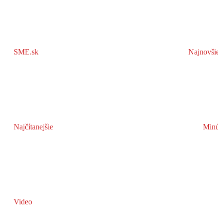
SME.sk
Najnovši
Najčítanejšie
Minú
Video