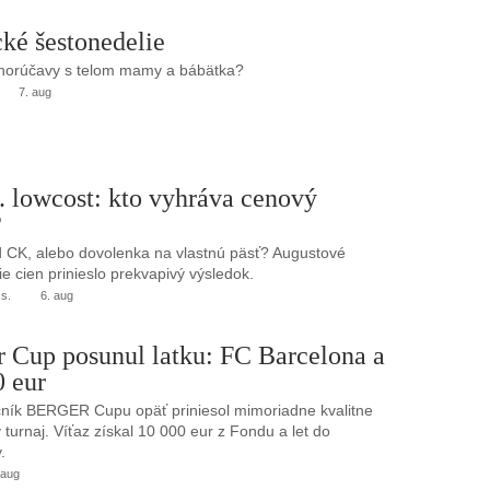
ké šestonedelie
 horúčavy s telom mamy a bábätka?
7. aug
. lowcost: kto vyhráva cenový
?
 CK, alebo dovolenka na vlastnú päsť? Augustové
e cien prinieslo prekvapivý výsledok.
.s.
6. aug
r Cup posunul latku: FC Barcelona a
0 eur
ník BERGER Cupu opäť priniesol mimoriadne kvalitne
turnaj. Víťaz získal 10 000 eur z Fondu a let do
.
 aug