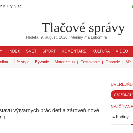
ník
Hry
Viac
Tlačové správy
Nedeľa, 9. august, 2026
| Meniny má
Ľubomíra
Y
INDEX
SVET
ŠPORT
KOMENTÁRE
KULTÚRA
VIDEO
odina
Life style
Bývanie
Motorizmus
Cestovanie
Financie
MY 
UVEREJŇU
OBJEDNAŤ 
NAJČÍTANE
ýstavu výtvarných prác detí a zároveň nové
4 hodiny
.T.