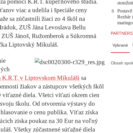
za pomoci K.R.T. kúpeľňového štúdia.
stotožni
azov viac a udelila i špeciále ceny
Postavi
8
.
Rezbár 
že sa zúčastnili žiaci zo 4 škôl na
maringo
Hrádok, ZUŠ Jána Levoslava Bellu
PARTNERS
á ZUŠ Jánoš, Ružomberok a Súkromná
ka Liptovský Mikuláš.
Vybrané
nie
Obsah spol
vých
 K.R.T. v Liptovskom Mikuláši
sa
omnosti žiakov a zástupcov všetkých škôl
 víťazné diela. Všetci víťazi okrem cien
 svoju školu. Od otvorenia výstavy do
hlasovanie o cenu publika. Víťaz získa
júcich získa poukaz na 30 Eur na voľný
láš. Všetky zúčastnené súťažné diela