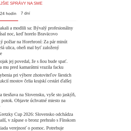
JŠIE SPRÁVY NA SME
7 dní
24 hodín
akali a modlili sa: Bývalý profesionálny
ísal noc, keď horelo Braväcovo
ý požiar na Horehroní: Za pár minút
elá ulica, oheň mal byť založený
e
jak jej povedal, že s ňou bude spať.
a mu pred kamarátmi vrazila facku
benia pri výbere zhotoviteľov šiestich
ukcií mostov čelia krajskí cestári ďalšej
a tiesňava na Slovensku, vyše sto jaskýň,
 potok. Objavte úchvatné miesto na
e
Gretzky Cup 2026: Slovensko odchádza
ilí, v zápase o bronz prehralo s Fínskom
žiada verejnosť o pomoc. Potrebuje