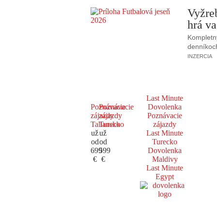
Vyžre
hrá va
Kompletný
denníkoc
INZERCIA
Last Minute
Poznávacie
Poznávacie
Dovolenka
zájazdy
zájazdy
Poznávacie
Taliansko
Turecko
zájazdy
už
už
Last Minute
od
od
Turecko
699
599
Dovolenka
€
€
Maldivy
Last Minute
Egypt