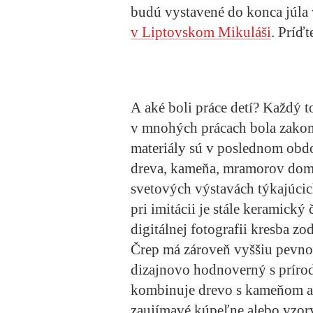
budú vystavené do konca júla 
v Liptovskom Mikuláši
. Príďt
A aké boli práce detí? Každý t
v mnohých prácach bola zakom
materiály sú v poslednom obdo
dreva, kameňa, mramorov domin
svetových výstavách týkajúcich
pri imitácii je stále keramický
digitálnej fotografii kresba z
Črep má zároveň vyššiu pevnos
dizajnovo hodnoverný s prír
kombinuje drevo s kameňom a
zaujímavé kúpeľne alebo vzor