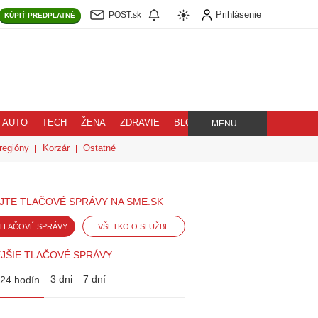
Prihlásenie
POST.sk
KÚPIŤ
PREDPLATNÉ
AUTO
TECH
ŽENA
ZDRAVIE
BLOG
MENU
Hľadaj
regióny
Korzár
Ostatné
JTE TLAČOVÉ SPRÁVY NA SME.SK
TLAČOVÉ SPRÁVY
VŠETKO O SLUŽBE
JŠIE TLAČOVÉ SPRÁVY
3 dni
7 dní
24 hodín