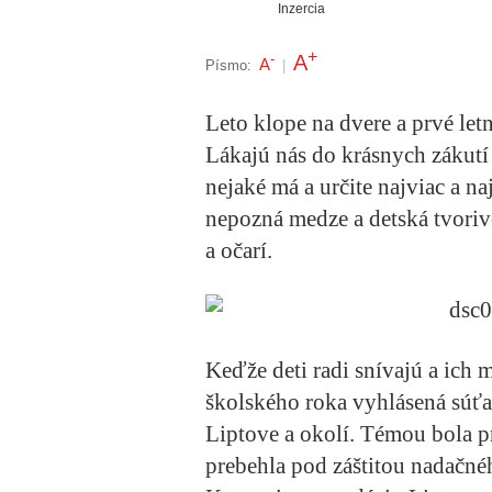
Inzercia
+
A
-
A
Písmo:
|
Leto klope na dvere a prvé let
Lákajú nás do krásnych zákut
nejaké má a určite najviac a naj
nepozná medze a detská tvori
a očarí.
Keďže deti radi snívajú a ich 
školského roka vyhlásená súťa
Liptove a okolí. Témou bola p
prebehla pod záštitou nadačn