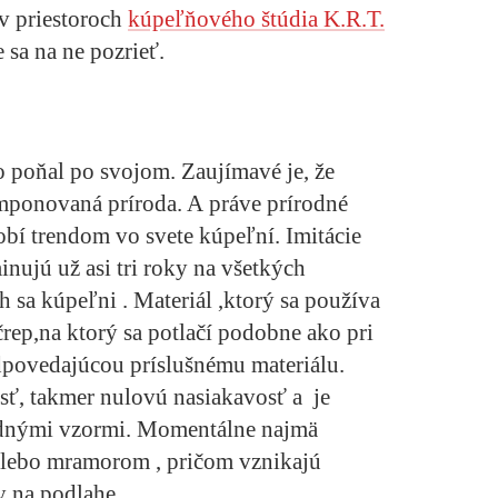
v priestoroch
kúpeľňového štúdia K.R.T.
e sa na ne pozrieť.
o poňal po svojom. Zaujímavé je, že
ponovaná príroda. A práve prírodné
bí trendom vo svete kúpeľní. Imitácie
ujú už asi tri roky na všetkých
 sa kúpeľni . Materiál ,ktorý sa používa
 črep,na ktorý sa potlačí podobne ako pri
odpovedajúcou príslušnému materiálu.
ť, takmer nulovú nasiakavosť a je
odnými vzormi. Momentálne najmä
lebo mramorom , pričom vznikajú
y na podlahe.