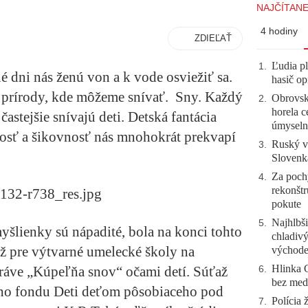
NAJČÍTANE
4 hodiny
ZDIEĽAŤ
Ľudia pl
1
.
né dni nás ženú von a k vode osviežiť sa.
hasič op
í prírody, kde môžeme snívať. Sny. Každý
Obrovsk
2
.
horela c
častejšie snívajú deti. Detská fantácia
úmyseln
vosť a šikovnosť nás mnohokrát prekvapí
Ruský vo
3
.
Slovenk
Za pochy
4
.
rekonštr
pokute
Najhlbši
5
.
myšlienky sú nápadité, bola na konci tohto
chladivý
ž pre výtvarné umelecké školy na
východ
Hlinka 
ráve „Kúpeľňa snov“ očami detí. Súťaž
6
.
bez meda
ého fondu Deti deťom pôsobiaceho pod
Polícia 
7
.