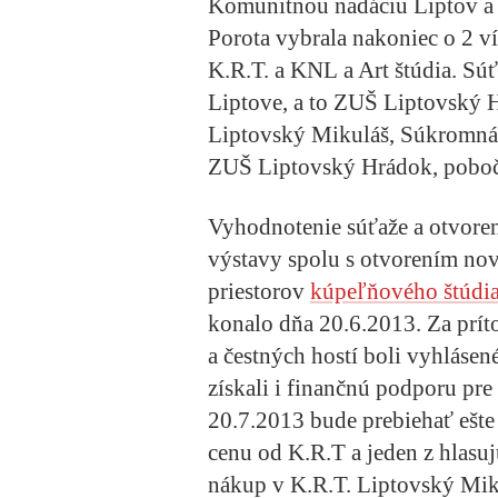
Komunitnou nadáciu Liptov a 
Porota vybrala nakoniec o 2 víť
K.R.T. a KNL a Art štúdia. Súťa
Liptove, a to ZUŠ Liptovský 
Liptovský Mikuláš, Súkromn
ZUŠ Liptovský Hrádok, poboč
Vyhodnotenie súťaže a otvore
výstavy spolu s otvorením no
priestorov
kúpeľňového štúdia
konalo dňa 20.6.2013. Za prít
a čestných hostí boli vyhlásené
získali i finančnú podporu pre
20.7.2013 bude prebiehať ešte 
cenu od K.R.T a jeden z hlasu
nákup v K.R.T. Liptovský Miku