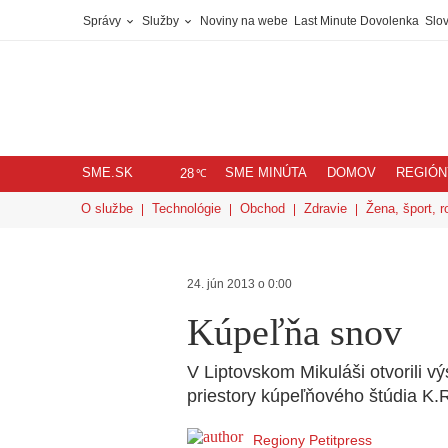
Správy
Služby
Noviny na webe
Last Minute Dovolenka
Slov
SME.SK
SME MINÚTA
DOMOV
REGIÓN
℃
28
O službe
Technológie
Obchod
Zdravie
Žena, šport, r
24. jún 2013 o 0:00
Kúpeľňa snov
V Liptovskom Mikuláši otvorili v
priestory kúpeľňového štúdia K.R
Regiony Petitpress