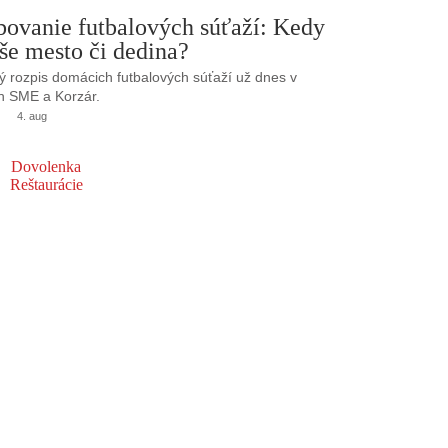
bovanie futbalových súťaží: Kedy
še mesto či dedina?
 rozpis domácich futbalových súťaží už dnes v
h SME a Korzár.
4. aug
Dovolenka
Reštaurácie