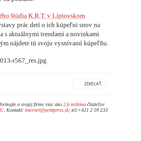
ho štúdia K.R.T. v Liptovskom
stavy prác detí o ich kúpeľni snov na
a s aktuálnymi trendami a novinkami
 tým nájdete tú svoju vysnívanú kúpeľňu.
ZDIEĽAŤ
formujte o svojej firme viac ako
2,6 milióna
čitateľov
TU
. Kontakt:
internet@petitpress.sk
; tel:+421 2 59 233