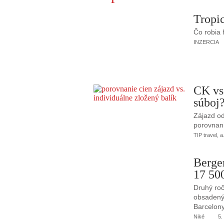
Tropic
Čo robia
INZERCIA
CK vs
súboj
Zájazd od
porovnani
TIP travel, a
Berge
17 50
Druhý roč
obsadený 
Barcelony
Niké
5.