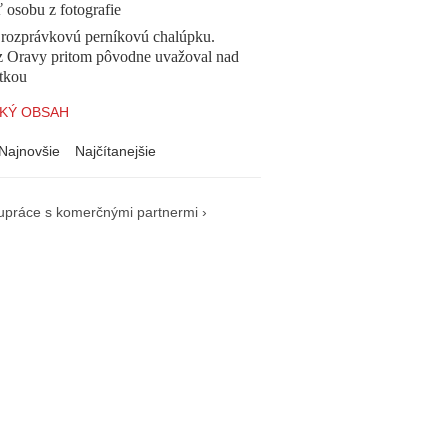
ť osobu z fotografie
l rozprávkovú perníkovú chalúpku.
z Oravy pritom pôvodne uvažoval nad
tkou
KÝ OBSAH
Najnovšie
Najčítanejšie
upráce s komerčnými partnermi ›