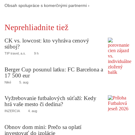
Obsah spolupráce s komerčnými partnermi ›
Neprehliadnite tiež
CK vs. lowcost: kto vyhráva cenový
súboj?
TIP travel, a.s.
9 h
Berger Cup posunul latku: FC Barcelona a
17 500 eur
Niké
5. aug
Vyžrebovanie futbalových súťaží: Kedy
hrá vaše mesto či dedina?
INZERCIA
4. aug
Obnov dom mini: Prečo sa oplatí
investovať do izolácie