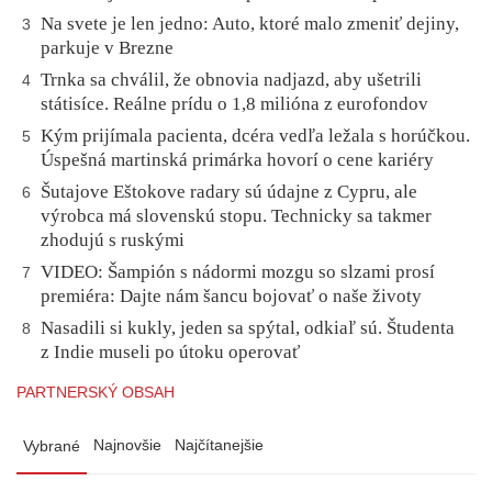
Na svete je len jedno: Auto, ktoré malo zmeniť dejiny,
3
parkuje v Brezne
Trnka sa chválil, že obnovia nadjazd, aby ušetrili
4
státisíce. Reálne prídu o 1,8 milióna z eurofondov
Kým prijímala pacienta, dcéra vedľa ležala s horúčkou.
5
Úspešná martinská primárka hovorí o cene kariéry
Šutajove Eštokove radary sú údajne z Cypru, ale
6
výrobca má slovenskú stopu. Technicky sa takmer
zhodujú s ruskými
VIDEO: Šampión s nádormi mozgu so slzami prosí
7
premiéra: Dajte nám šancu bojovať o naše životy
Nasadili si kukly, jeden sa spýtal, odkiaľ sú. Študenta
8
z Indie museli po útoku operovať
PARTNERSKÝ OBSAH
Najnovšie
Najčítanejšie
Vybrané