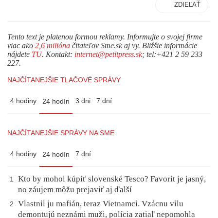
ZDIEĽAŤ
Tento text je platenou formou reklamy. Informujte o svojej firme
viac ako
2,6 milióna
čitateľov Sme.sk aj vy. Bližšie informácie
nájdete
TU
. Kontakt:
internet@petitpress.sk
; tel:+421 2 59 233
227.
NAJČÍTANEJŠIE TLAČOVÉ SPRÁVY
4 hodiny
3 dni
7 dní
24 hodín
NAJČÍTANEJŠIE SPRÁVY NA SME
4 hodiny
7 dní
24 hodín
Kto by mohol kúpiť slovenské Tesco? Favorit je jasný,
1
no záujem môžu prejaviť aj ďalší
Vlastnil ju mafián, teraz Vietnamci. Vzácnu vilu
2
demontujú neznámi muži, polícia zatiaľ nepomohla