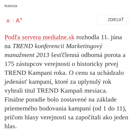
Inzercia
+
A
-
ZDIEĽAŤ
A
|
Podľa servera medialne.sk
rozhodla 11. júna
na
TREND konferencii Marketingový
manažment 2013
šesťčlenná odborná porota a
175 zástupcov verejnosti o historicky prvej
TREND Kampani roka. O cenu sa uchádzalo
jedenásť kampaní, ktoré za uplynulý rok
vyhrali titul TREND Kampaň mesiaca.
Finálne poradie bolo zostavené na základe
priemerného bodovania kampaní (od 1 do 11),
pričom hlasy verejnosti sa započítali ako jeden
hlas.