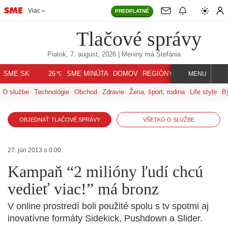
Viac
PREDPLATNÉ
Tlačové správy
Piatok, 7. august, 2026
| Meniny má
Štefánia
℃
SME.SK
SME MINÚTA
DOMOV
REGIÓNY
INDEX
SVET
26
MENU
O službe
Technológie
Obchod
Zdravie
Žena, šport, rodina
Life style
B
OBJEDNAŤ TLAČOVÉ SPRÁVY
VŠETKO O SLUŽBE
27. jún 2013 o 0:00
Kampaň “2 milióny ľudí chcú
vedieť viac!” má bronz
V online prostredí boli použité spolu s tv spotmi aj
inovatívne formáty Sidekick, Pushdown a Slider.