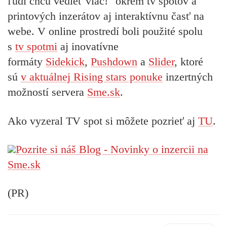
ľudí chcú vedieť viac!"
okrem tv spotov a
printových inzerátov aj interaktívnu časť na
webe. V online prostredí boli použité spolu
s
tv spotmi
aj inovatívne
formáty
Sidekick
,
Pushdown
a
Slider
, ktoré
sú
v aktuálnej Rising stars ponuke
inzertných
možností servera
Sme.sk
.
Ako vyzeral TV spot si môžete pozrieť aj
TU
.
Pozrite si náš Blog - Novinky o inzercii na
Sme.sk
(PR)