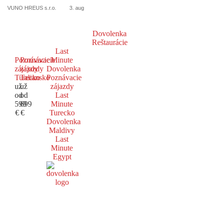
VUNO HREUS s.r.o.
3. aug
Dovolenka
Reštaurácie
Last
Poznávacie
Poznávacie
Minute
zájazdy
zájazdy
Dovolenka
Turecko
Taliansko
Poznávacie
už
už
zájazdy
od
od
Last
599
699
Minute
€
€
Turecko
Dovolenka
Maldivy
Last
Minute
Egypt