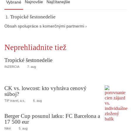
Najnovšie
Najčítanejšie
Vybrané
Tropické šestonedelie
Obsah spolupráce s komerčnými partnermi ›
Neprehliadnite tiež
Tropické šestonedelie
INZERCIA
7. aug
CK vs. lowcost: kto vyhráva cenový
súboj?
TIP travel, a.s.
6. aug
Berger Cup posunul latku: FC Barcelona a
17 500 eur
Niké
5. aug