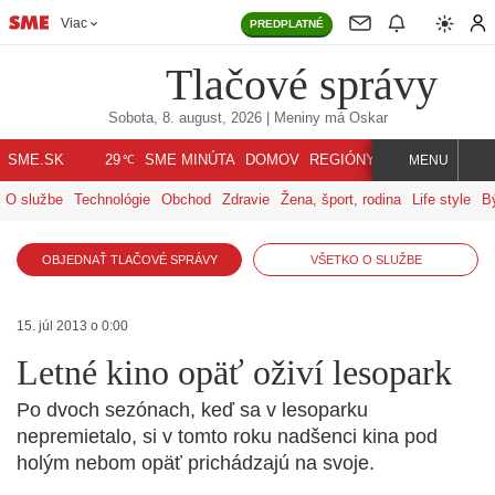
Viac
PREDPLATNÉ
Tlačové správy
Sobota, 8. august, 2026
| Meniny má
Oskar
℃
SME.SK
SME MINÚTA
DOMOV
REGIÓNY
INDEX
SVET
29
MENU
O službe
Technológie
Obchod
Zdravie
Žena, šport, rodina
Life style
B
OBJEDNAŤ TLAČOVÉ SPRÁVY
VŠETKO O SLUŽBE
15. júl 2013 o 0:00
Letné kino opäť oživí lesopark
Po dvoch sezónach, keď sa v lesoparku
nepremietalo, si v tomto roku nadšenci kina pod
holým nebom opäť prichádzajú na svoje.