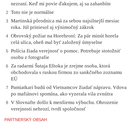
nezraní. Keď mi povie ďakujem, aj sa zahanbím
Toto nie je normálne
2
Martinská pôrodnica má za sebou najsilnejší mesiac
3
roka. Júl priniesol aj výnimočný zákrok
Obrovský požiar na Horehroní: Za pár minút horela
4
celá ulica, oheň mal byť založený úmyselne
Polícia žiada verejnosť o pomoc. Potrebuje stotožniť
5
osobu z fotografie
Za radarmi Šutaja Eštoka je zrejme osoba, ktorá
6
obchodovala s ruskou firmou zo sankčného zoznamu
EÚ
Pamiatkari budú od Vietnamcov žiadať nápravu. Vdova
7
po mafiánovi spomína, ako vyzerala vila zvnútra
V Slovnafte došlo k menšiemu výbuchu. Ohrozenie
8
verejnosti nehrozí, tvrdí spoločnosť
PARTNERSKÝ OBSAH