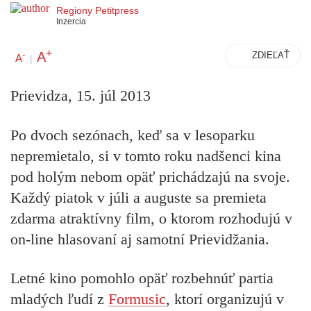
Regiony Petitpress
Inzercia
+
A
-
ZDIEĽAŤ
A
|
Prievidza, 15. júl 2013
Po dvoch sezónach, keď sa v lesoparku
nepremietalo, si v tomto roku nadšenci kina
pod holým nebom opäť prichádzajú na svoje.
Každý piatok v júli a auguste sa premieta
zdarma atraktívny film, o ktorom rozhodujú v
on-line hlasovaní aj samotní Prievidžania.
Letné kino pomohlo opäť rozbehnúť partia
mladých ľudí z
Formusic
, ktorí organizujú v