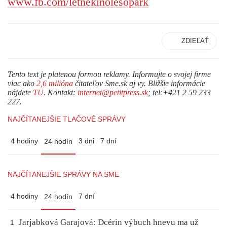
www.fb.com/letnekinolesopark
ZDIEĽAŤ
Tento text je platenou formou reklamy. Informujte o svojej firme
viac ako
2,6 milióna
čitateľov Sme.sk aj vy. Bližšie informácie
nájdete
TU
. Kontakt:
internet@petitpress.sk
; tel:+421 2 59 233
227.
NAJČÍTANEJŠIE TLAČOVÉ SPRÁVY
4 hodiny
3 dni
7 dní
24 hodín
NAJČÍTANEJŠIE SPRÁVY NA SME
4 hodiny
7 dní
24 hodín
Jarjabková Garajová: Dcérin výbuch hnevu ma už
1