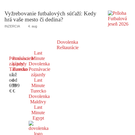
Vyžrebovanie futbalových súťaží: Kedy
hrá vaše mesto či dedina?
INZERCIA
4. aug
Dovolenka
Reštaurácie
Last
Poznávacie
Poznávacie
Minute
zájazdy
zájazdy
Dovolenka
Taliansko
Turecko
Poznávacie
už
už
zájazdy
od
od
Last
699
599
Minute
€
€
Turecko
Dovolenka
Maldivy
Last
Minute
Egypt