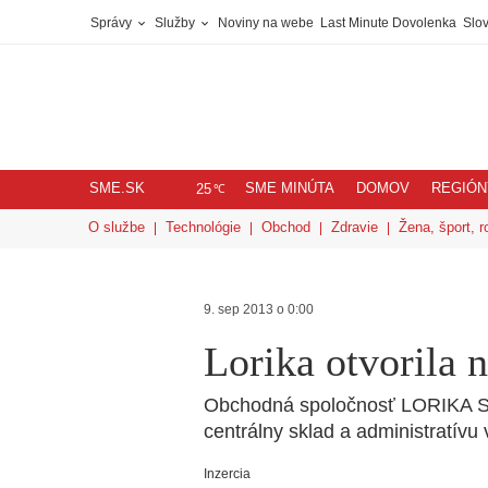
Správy
Služby
Noviny na webe
Last Minute Dovolenka
Slov
SME.SK
SME MINÚTA
DOMOV
REGIÓN
℃
25
O službe
Technológie
Obchod
Zdravie
Žena, šport, r
9. sep 2013 o 0:00
Lorika otvorila 
Obchodná spoločnosť LORIKA Slov
centrálny sklad a administratívu
Inzercia