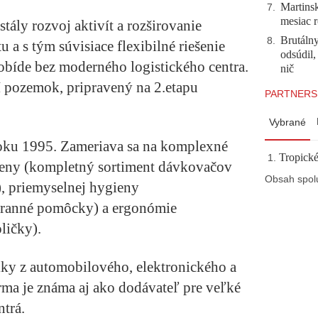
Martinsk
7
.
mesiac r
stály rozvoj aktivít a rozširovanie
Brutálny
8
.
u a s tým súvisiace flexibilné riešenie
odsúdil,
aobíde bez moderného logistického centra.
nič
ší pozemok, pripravený na 2.etapu
PARTNERS
Vybrané
oku 1995. Zameriava sa na komplexné
Tropické
gieny (kompletný sortiment dávkovačov
Obsah spol
, priemyselnej hygieny
chranné pomôcky) a ergonómie
ličky).
iky z automobilového, elektronického a
rma je známa aj ako dodávateľ pre veľké
ntrá.