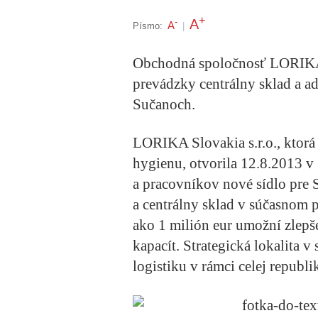
+
A
-
A
Písmo:
|
Obchodná spoločnosť LORIKA S
prevádzky centrálny sklad a ad
Sučanoch.
LORIKA Slovakia s.r.o., ktorá
hygienu, otvorila 12.8.2013 v
a pracovníkov nové sídlo pre 
a centrálny sklad v súčasnom p
ako 1 milión eur umožní zlepš
kapacít. Strategická lokalita v
logistiku v rámci celej republi