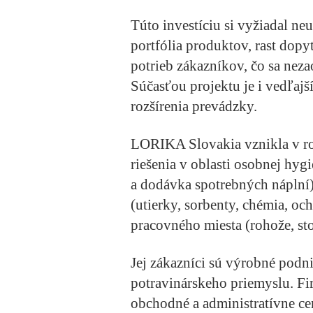
Túto investíciu si vyžiadal neu
portfólia produktov, rast dopyt
potrieb zákazníkov, čo sa nez
Súčasťou projektu je i vedľaj
rozšírenia prevádzky.
LORIKA Slovakia vznikla v r
riešenia v oblasti osobnej hy
a dodávka spotrebných náplní)
(utierky, sorbenty, chémia, o
pracovného miesta (rohože, sto
Jej zákazníci sú výrobné podn
potravinárskeho priemyslu. Fi
obchodné a administratívne ce