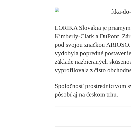
LORIKA Slovakia je priamym 
Kimberly-Clark a DuPont. Zár
pod svojou značkou ARIOSO. 
vydobyla popredné postavenie v
základe nazbieraných skúseno
vyprofilovala z čisto obchod
Spoločnosť prostredníctvom sv
pôsobí aj na českom trhu.