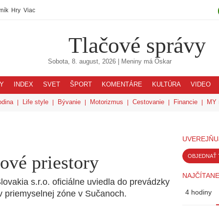
ník
Hry
Viac
Tlačové správy
Sobota, 8. august, 2026
| Meniny má
Oskar
Y
INDEX
SVET
ŠPORT
KOMENTÁRE
KULTÚRA
VIDEO
odina
Life style
Bývanie
Motorizmus
Cestovanie
Financie
MY 
UVEREJŇU
nové priestory
OBJEDNAŤ 
NAJČÍTANE
akia s.r.o. oficiálne uviedla do prevádzky
4 hodiny
 v priemyselnej zóne v Sučanoch.