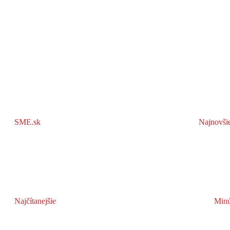
SME.sk
Najnovši
Najčítanejšie
Minú