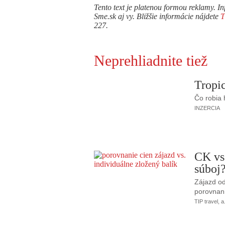
Tento text je platenou formou reklamy. In
Sme.sk aj vy. Bližšie informácie nájdete
227.
Neprehliadnite tiež
Tropic
Čo robia
INZERCIA
CK vs
súboj
Zájazd od
porovnani
TIP travel, a