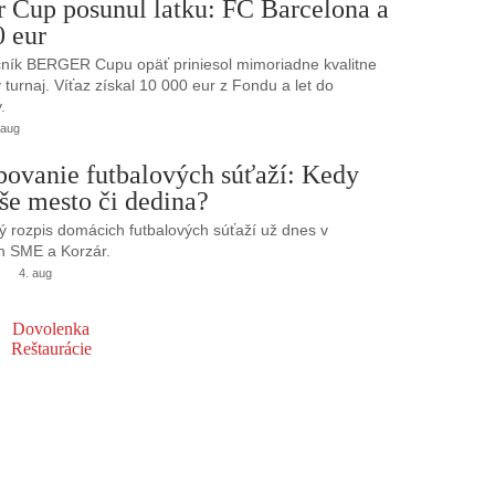
r Cup posunul latku: FC Barcelona a
0 eur
ník BERGER Cupu opäť priniesol mimoriadne kvalitne
turnaj. Víťaz získal 10 000 eur z Fondu a let do
.
 aug
bovanie futbalových súťaží: Kedy
še mesto či dedina?
 rozpis domácich futbalových súťaží už dnes v
h SME a Korzár.
4. aug
Dovolenka
Reštaurácie