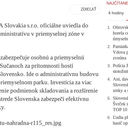
NAJČÍTANE
ZDIEĽAŤ
4 hodiny
lovakia s.r.o. oficiálne uviedla do
Obrovsk
1
.
ministratívu v priemyselnej zóne v
horela c
úmyseln
Pamiatk
2
.
Vdova p
 zabezpečuje osobnú a priemyselnú
zvnútra
 Sučanoch za prítomnosti hostí
Polícia 
3
.
stotožni
Slovensko. Ide o administratívnu budovu
Ani, dav
4
.
riemyselnom parku. Investícia za viac
Slovensk
enie podmienok skladovania a rozšírenie
srnky a 
 strede Slovenska zabezpečí efektívnu
Slovensk
5
.
Švrček s
ky.
TOP 10
Ľudia pl
6
.
hasič op