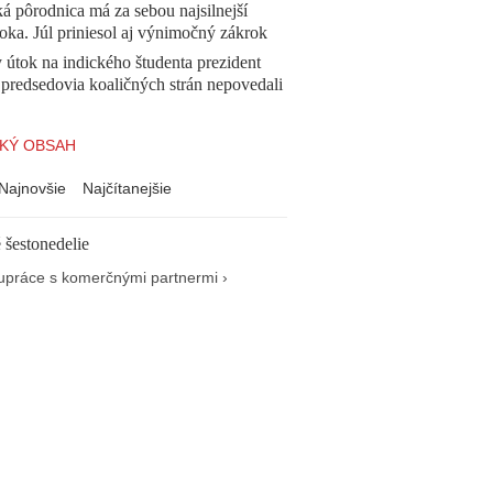
á pôrodnica má za sebou najsilnejší
oka. Júl priniesol aj výnimočný zákrok
 útok na indického študenta prezident
 predsedovia koaličných strán nepovedali
KÝ OBSAH
Najnovšie
Najčítanejšie
 šestonedelie
upráce s komerčnými partnermi ›