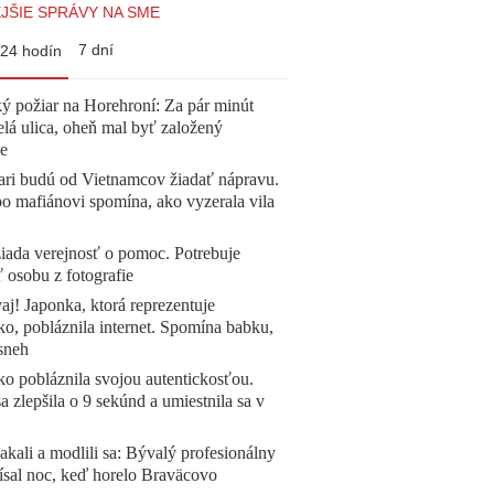
JŠIE SPRÁVY NA SME
7 dní
24 hodín
ý požiar na Horehroní: Za pár minút
elá ulica, oheň mal byť založený
e
ari budú od Vietnamcov žiadať nápravu.
o mafiánovi spomína, ako vyzerala vila
žiada verejnosť o pomoc. Potrebuje
ť osobu z fotografie
aj! Japonka, ktorá reprezentuje
o, pobláznila internet. Spomína babku,
sneh
o pobláznila svojou autentickosťou.
a zlepšila o 9 sekúnd a umiestnila sa v
akali a modlili sa: Bývalý profesionálny
ísal noc, keď horelo Braväcovo