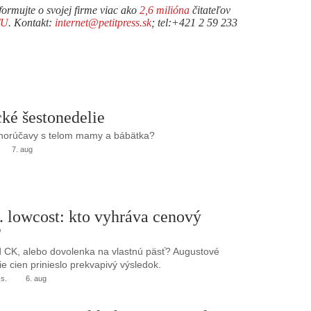
formujte o svojej firme viac ako
2,6 milióna
čitateľov
TU
. Kontakt:
internet@petitpress.sk
; tel:+421 2 59 233
ké šestonedelie
 horúčavy s telom mamy a bábätka?
7. aug
. lowcost: kto vyhráva cenový
?
 CK, alebo dovolenka na vlastnú päsť? Augustové
e cien prinieslo prekvapivý výsledok.
.s.
6. aug