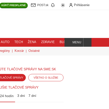
Prihlásenie
POST.sk
KÚPIŤ
PREDPLATNÉ
AUTO
TECH
ŽENA
ZDRAVIE
BLOG
MENU
Hľadaj
regióny
Korzár
Ostatné
JTE TLAČOVÉ SPRÁVY NA SME.SK
TLAČOVÉ SPRÁVY
VŠETKO O SLUŽBE
JŠIE TLAČOVÉ SPRÁVY
3 dni
7 dní
24 hodín