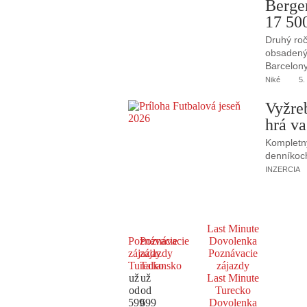
Berge
17 50
Druhý roč
obsadený 
Barcelony
Niké
5.
Vyžre
hrá va
Kompletný
denníkoc
INZERCIA
Last Minute
Poznávacie
Poznávacie
Dovolenka
zájazdy
zájazdy
Poznávacie
Turecko
Taliansko
zájazdy
už
už
Last Minute
od
od
Turecko
599
699
Dovolenka