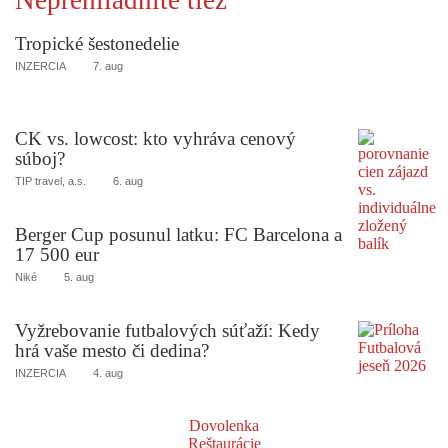
Tropické šestonedelie
INZERCIA
7. aug
CK vs. lowcost: kto vyhráva cenový
súboj?
TIP travel, a.s.
6. aug
Berger Cup posunul latku: FC Barcelona a
17 500 eur
Niké
5. aug
Vyžrebovanie futbalových súťaží: Kedy
hrá vaše mesto či dedina?
INZERCIA
4. aug
Dovolenka
Reštaurácie