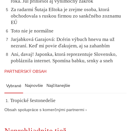
roka. Júl priniesol aj výnimočný zákrok
Za radarmi Šutaja Eštoka je zrejme osoba, ktorá
5
obchodovala s ruskou firmou zo sankčného zoznamu
EÚ
Toto nie je normálne
6
Jarjabková Garajová: Dcérin výbuch hnevu ma už
7
nezraní. Keď mi povie ďakujem, aj sa zahanbím
Ani, davaj! Japonka, ktorá reprezentuje Slovensko,
8
pobláznila internet. Spomína babku, srnky a sneh
PARTNERSKÝ OBSAH
Najnovšie
Najčítanejšie
Vybrané
Tropické šestonedelie
Obsah spolupráce s komerčnými partnermi ›
Neprehliadnite tiež