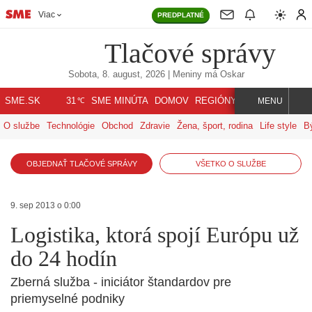
Viac
PREDPLATNÉ
Tlačové správy
Sobota, 8. august, 2026
| Meniny má
Oskar
℃
SME.SK
SME MINÚTA
DOMOV
REGIÓNY
INDEX
SVET
31
MENU
O službe
Technológie
Obchod
Zdravie
Žena, šport, rodina
Life style
B
OBJEDNAŤ TLAČOVÉ SPRÁVY
VŠETKO O SLUŽBE
9. sep 2013 o 0:00
Logistika, ktorá spojí Európu už
do 24 hodín
Zberná služba - iniciátor štandardov pre
priemyselné podniky