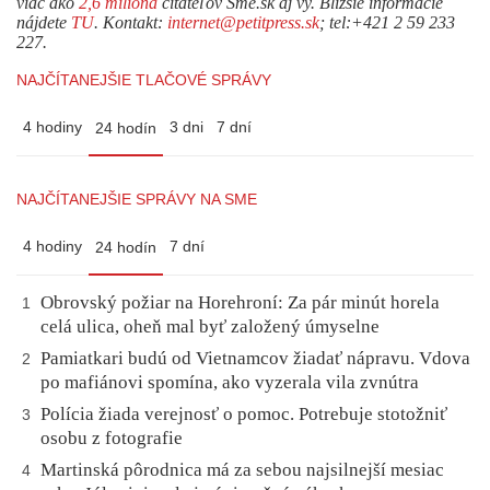
viac ako
2,6 milióna
čitateľov Sme.sk aj vy. Bližšie informácie
nájdete
TU
. Kontakt:
internet@petitpress.sk
; tel:+421 2 59 233
227.
NAJČÍTANEJŠIE TLAČOVÉ SPRÁVY
4 hodiny
3 dni
7 dní
24 hodín
NAJČÍTANEJŠIE SPRÁVY NA SME
4 hodiny
7 dní
24 hodín
Obrovský požiar na Horehroní: Za pár minút horela
1
celá ulica, oheň mal byť založený úmyselne
Pamiatkari budú od Vietnamcov žiadať nápravu. Vdova
2
po mafiánovi spomína, ako vyzerala vila zvnútra
Polícia žiada verejnosť o pomoc. Potrebuje stotožniť
3
osobu z fotografie
Martinská pôrodnica má za sebou najsilnejší mesiac
4