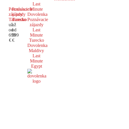
Last
Poznávacie
Poznávacie
Minute
zájazdy
zájazdy
Dovolenka
Taliansko
Turecko
Poznávacie
už
už
zájazdy
od
od
Last
699
599
Minute
€
€
Turecko
Dovolenka
Maldivy
Last
Minute
Egypt