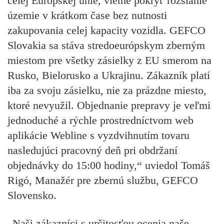
celej Európskej únie, vieme pokryť rozsiahle
územie v krátkom čase bez nutnosti
zakupovania celej kapacity vozidla. GEFCO
Slovakia sa stáva stredoeurópskym zberným
miestom pre všetky zásielky z EU smerom na
Rusko, Bielorusko a Ukrajinu. Zákazník platí
iba za svoju zásielku, nie za prázdne miesto,
ktoré nevyužil. Objednanie prepravy je veľmi
jednoduché a rýchle prostredníctvom web
aplikácie Webline s vyzdvihnutím tovaru
nasledujúci pracovný deň pri obdržaní
objednávky do 15:00 hodiny,“ uviedol Tomáš
Rigó, Manažér pre zbernú službu, GEFCO
Slovensko.
„Naši zákazníci s určitosťou ocenia naše