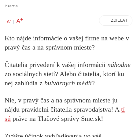
Inzercia
+
A
-
ZDIEĽAŤ
A
|
Kto nájde informácie o vašej firme na webe v
pravý čas a na správnom mieste?
Čitatelia privedení k vašej informácii
náhodne
zo sociálnych sietí? Alebo čitatelia, ktorí ku
nej zablúdia z
bulvárnych médií
?
Nie, v pravý čas a na správnom mieste ju
nájdu pravidelní čitatelia spravodajstva! A
tí
sú
práve na Tlačové správy Sme.sk!
Zvýšte účinok vyhľadávania vo váš