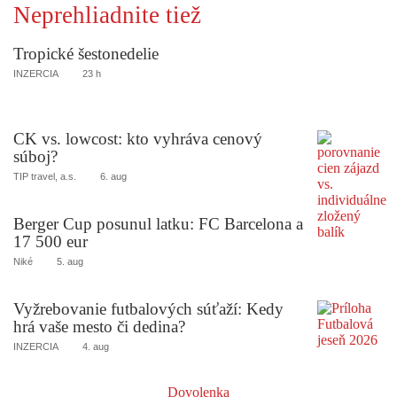
Neprehliadnite tiež
Tropické šestonedelie
INZERCIA
23 h
CK vs. lowcost: kto vyhráva cenový
súboj?
TIP travel, a.s.
6. aug
Berger Cup posunul latku: FC Barcelona a
17 500 eur
Niké
5. aug
Vyžrebovanie futbalových súťaží: Kedy
hrá vaše mesto či dedina?
INZERCIA
4. aug
Dovolenka