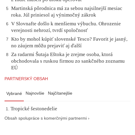
Martinská pôrodnica má za sebou najsilnejší mesiac
5
roka. Júl priniesol aj výnimočný zákrok
V Slovnafte došlo k menšiemu výbuchu. Ohrozenie
6
verejnosti nehrozí, tvrdí spoločnosť
Kto by mohol kúpiť slovenské Tesco? Favorit je jasný,
7
no záujem môžu prejaviť aj ďalší
Za radarmi Šutaja Eštoka je zrejme osoba, ktorá
8
obchodovala s ruskou firmou zo sankčného zoznamu
EÚ
PARTNERSKÝ OBSAH
Najnovšie
Najčítanejšie
Vybrané
Tropické šestonedelie
Obsah spolupráce s komerčnými partnermi ›