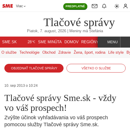
Viac
PREDPLATNÉ
Tlačové správy
Piatok, 7. august, 2026
| Meniny má
Štefánia
℃
SME.SK
SME MINÚTA
DOMOV
REGIÓNY
INDEX
SVET
28
MENU
O službe
Technológie
Obchod
Zdravie
Žena, šport, rodina
Life style
B
OBJEDNAŤ TLAČOVÉ SPRÁVY
VŠETKO O SLUŽBE
10. sep 2013 o 10:24
Tlačové správy Sme.sk - vždy
vo váš prospech!
Zvýšte účinok vyhľadávania vo váš prospech
pomocou služby Tlačové správy Sme.sk.