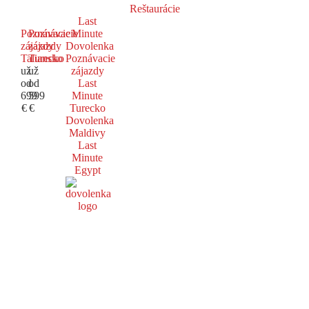
Reštaurácie
Last
Poznávacie
Poznávacie
Minute
zájazdy
zájazdy
Dovolenka
Taliansko
Turecko
Poznávacie
už
už
zájazdy
od
od
Last
699
599
Minute
€
€
Turecko
Dovolenka
Maldivy
Last
Minute
Egypt