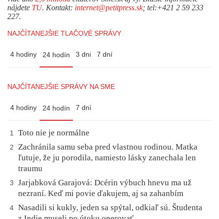
nájdete
TU
. Kontakt:
internet@petitpress.sk
; tel:+421 2 59 233
227.
NAJČÍTANEJŠIE TLAČOVÉ SPRÁVY
4 hodiny
3 dni
7 dní
24 hodín
NAJČÍTANEJŠIE SPRÁVY NA SME
4 hodiny
7 dní
24 hodín
Toto nie je normálne
1
Zachránila samu seba pred vlastnou rodinou. Matka
2
ľutuje, že ju porodila, namiesto lásky zanechala len
traumu
Jarjabková Garajová: Dcérin výbuch hnevu ma už
3
nezraní. Keď mi povie ďakujem, aj sa zahanbím
Nasadili si kukly, jeden sa spýtal, odkiaľ sú. Študenta
4
z Indie museli po útoku operovať