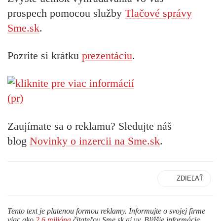
prospech pomocou služby
Tlačové správy
Sme.sk
.
Pozrite si krátku
prezentáciu
.
(pr)
Zaujímate sa o reklamu? Sledujte náš
blog
Novinky o inzercii na Sme.sk
.
ZDIEĽAŤ
Tento text je platenou formou reklamy. Informujte o svojej firme
viac ako
2,6 milióna
čitateľov Sme.sk aj vy. Bližšie informácie