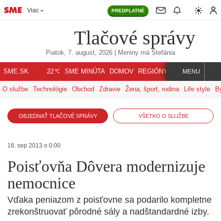
Viac
PREDPLATNÉ
Tlačové správy
Piatok, 7. august, 2026
| Meniny má
Štefánia
℃
SME.SK
SME MINÚTA
DOMOV
REGIÓNY
INDEX
SVET
22
MENU
O službe
Technológie
Obchod
Zdravie
Žena, šport, rodina
Life style
B
OBJEDNAŤ TLAČOVÉ SPRÁVY
VŠETKO O SLUŽBE
16. sep 2013 o 0:00
Poisťovňa Dôvera modernizuje
nemocnice
Vďaka peniazom z poisťovne sa podarilo kompletne
zrekonštruovať pôrodné sály a nadštandardné izby.