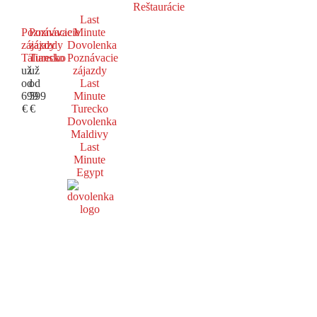
Reštaurácie
Last
Poznávacie
Poznávacie
Minute
zájazdy
zájazdy
Dovolenka
Taliansko
Turecko
Poznávacie
už
už
zájazdy
od
od
Last
699
599
Minute
€
€
Turecko
Dovolenka
Maldivy
Last
Minute
Egypt