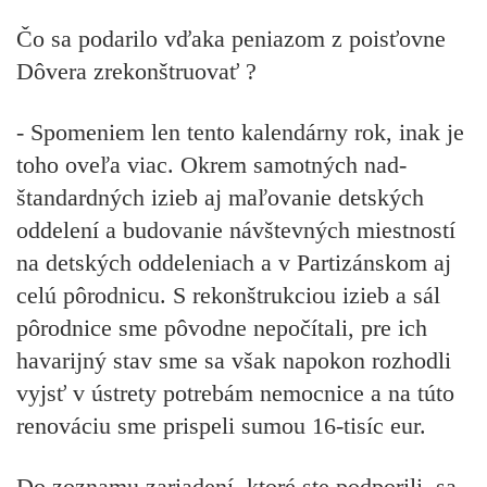
Čo sa podarilo vďaka peniazom z poisťovne
Dôvera zrekonštruovať ?
- Spomeniem len tento kalendárny rok, inak je
toho oveľa viac. Okrem samotných nad-
štandardných izieb aj maľovanie detských
oddelení a budovanie návštevných miestností
na detských oddeleniach a v Partizánskom aj
celú pôrodnicu. S rekonštrukciou izieb a sál
pôrodnice sme pôvodne nepočítali, pre ich
havarijný stav sme sa však napokon rozhodli
vyjsť v ústrety potrebám nemocnice a na túto
renováciu sme prispeli sumou 16-tisíc eur.
Do zoznamu zariadení, ktoré ste podporili, sa