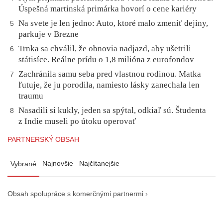
Úspešná martinská primárka hovorí o cene kariéry
Na svete je len jedno: Auto, ktoré malo zmeniť dejiny,
5
parkuje v Brezne
Trnka sa chválil, že obnovia nadjazd, aby ušetrili
6
státisíce. Reálne prídu o 1,8 milióna z eurofondov
Zachránila samu seba pred vlastnou rodinou. Matka
7
ľutuje, že ju porodila, namiesto lásky zanechala len
traumu
Nasadili si kukly, jeden sa spýtal, odkiaľ sú. Študenta
8
z Indie museli po útoku operovať
PARTNERSKÝ OBSAH
Najnovšie
Najčítanejšie
Vybrané
Obsah spolupráce s komerčnými partnermi ›