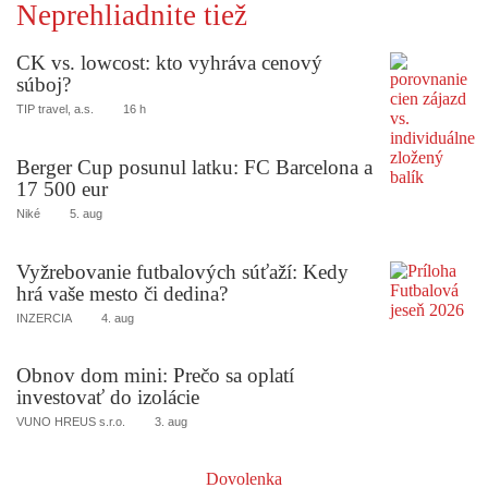
Neprehliadnite tiež
CK vs. lowcost: kto vyhráva cenový
súboj?
TIP travel, a.s.
16 h
Berger Cup posunul latku: FC Barcelona a
17 500 eur
Niké
5. aug
Vyžrebovanie futbalových súťaží: Kedy
hrá vaše mesto či dedina?
INZERCIA
4. aug
Obnov dom mini: Prečo sa oplatí
investovať do izolácie
VUNO HREUS s.r.o.
3. aug
Dovolenka