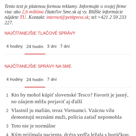
Tento text je platenou formou reklamy. Informujte o svojej firme
viac ako
2,6 milióna
čitateľov Sme.sk aj vy. Bližšie informácie
nájdete
TU
. Kontakt:
internet@petitpress.sk
; tel:+421 2 59 233
227.
NAJČÍTANEJŠIE TLAČOVÉ SPRÁVY
4 hodiny
3 dni
7 dní
24 hodín
NAJČÍTANEJŠIE SPRÁVY NA SME
4 hodiny
7 dní
24 hodín
Kto by mohol kúpiť slovenské Tesco? Favorit je jasný,
1
no záujem môžu prejaviť aj ďalší
Vlastnil ju mafián, teraz Vietnamci. Vzácnu vilu
2
demontujú neznámi muži, polícia zatiaľ nepomohla
Toto nie je normálne
3
Kým prijímala pacienta, dcéra vedľa ležala s horúčkou.
4