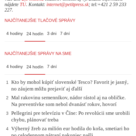
nájdete
TU
. Kontakt:
internet@petitpress.sk
; tel:+421 2 59 233
227.
NAJČÍTANEJŠIE TLAČOVÉ SPRÁVY
4 hodiny
3 dni
7 dní
24 hodín
NAJČÍTANEJŠIE SPRÁVY NA SME
4 hodiny
7 dní
24 hodín
Kto by mohol kúpiť slovenské Tesco? Favorit je jasný,
1
no záujem môžu prejaviť aj ďalší
Mal rakovinu semenníkov, nádor rástol aj na obličke.
2
Na preventívke som nebol dvanásť rokov, hovorí
Pellegrini pre televíziu v Číne: Po revolúcii sme urobili
3
chybu, plánovať treba
Výherný žreb za milión eur hodila do koša, smetiari ho
4
po celodennom pátraní nakoniec našli