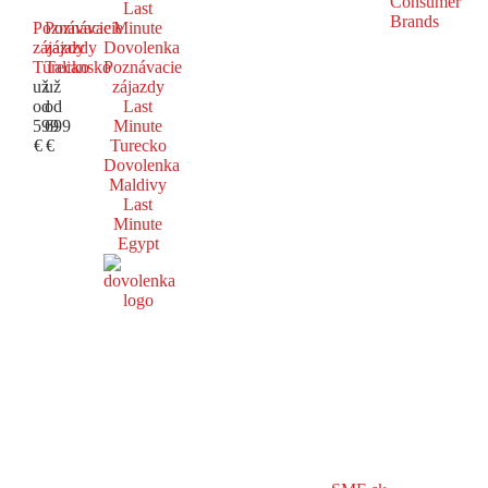
Last
Poznávacie
Poznávacie
Minute
zájazdy
zájazdy
Dovolenka
Turecko
Taliansko
Poznávacie
už
už
zájazdy
od
od
Last
599
699
Minute
€
€
Turecko
Dovolenka
Maldivy
Last
Minute
Egypt