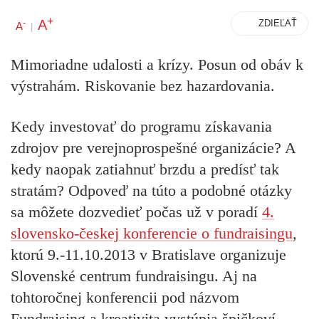
+
A
-
ZDIEĽAŤ
A
|
Mimoriadne udalosti a krízy. Posun od obáv k
výstrahám. Riskovanie bez hazardovania.
Kedy investovať do programu získavania
zdrojov pre verejnoprospešné organizácie? A
kedy naopak zatiahnuť brzdu a predísť tak
stratám? Odpoveď na túto a podobné otázky
sa môžete dozvedieť počas už v poradí
4.
slovensko-českej konferencie o fundraisingu
,
ktorú 9.-11.10.2013 v Bratislave organizuje
Slovenské centrum fundraisingu. Aj na
tohtoročnej konferencii pod názvom
Fundraising a kreativita vystúpia špičkoví