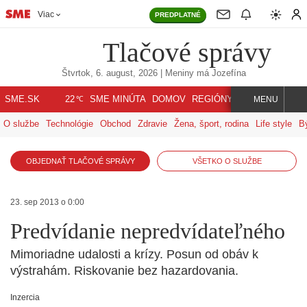
Viac
PREDPLATNÉ
Tlačové správy
Štvrtok, 6. august, 2026
| Meniny má
Jozefína
℃
SME.SK
SME MINÚTA
DOMOV
REGIÓNY
INDEX
SVET
22
MENU
O službe
Technológie
Obchod
Zdravie
Žena, šport, rodina
Life style
B
OBJEDNAŤ TLAČOVÉ SPRÁVY
VŠETKO O SLUŽBE
23. sep 2013 o 0:00
Predvídanie nepredvídateľného
Mimoriadne udalosti a krízy. Posun od obáv k
výstrahám. Riskovanie bez hazardovania.
Inzercia