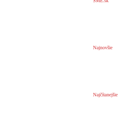
SME.sk
Najnovšie
Najčítanejšie