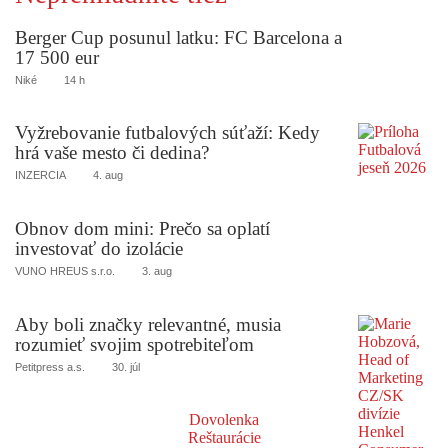
Berger Cup posunul latku: FC Barcelona a
17 500 eur
Niké
14 h
Vyžrebovanie futbalových súťaží: Kedy
hrá vaše mesto či dedina?
INZERCIA
4. aug
Obnov dom mini: Prečo sa oplatí
investovať do izolácie
VUNO HREUS s.r.o.
3. aug
Aby boli značky relevantné, musia
rozumieť svojim spotrebiteľom
Petitpress a.s.
30. júl
Dovolenka
Reštaurácie