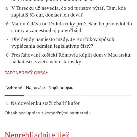
V Turecku už nevedia, čo od turistov pýtať. Tam, kde
5
zaplatíš 53 eur, domáci len deväť
Matovič dáva od Drdula ruky preč. Sám ho priviedol do
6
strany a zamestnal aj po voľbách
Dividendy namiesto mzdy. Je Korčokov spôsob
7
vyplácania odmien legislatívne čistý?
Presťahovaní košickí Rómovia kúpili dom v Maďarsku,
8
na katastri svieti meno starostky
PARTNERSKÝ OBSAH
Najnovšie
Najčítanejšie
Vybrané
Na dovolenku stačí zbaliť kufor
Obsah spolupráce s komerčnými partnermi ›
Neprehliadnite tiež