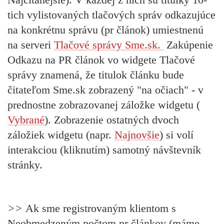
tich vylistovaných tlačových správ odkazujúce
na konkrétnu správu (pr článok) umiestnenú
na serveri
Tlačové správy Sme.sk.
Zakúpenie
Odkazu na PR článok vo widgete Tlačové
správy znamená, že titulok článku bude
čitateľom Sme.sk zobrazený "na očiach" - v
prednostne zobrazovanej záložke widgetu (
Vybrané
). Zobrazenie ostatných dvoch
záložiek widgetu (napr.
Najnovšie
) si volí
interakciou (kliknutím) samotný návštevník
stránky.
>>
Ak sme registrovaným klientom
s
Neobmedzeným počtom pr článkov (máme