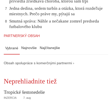
priviedla zriedkavá choroba, ktorou sám trpí
Jedna dedina, sedem turbín a otázka, ktorá rozdeľuje
7
miestnych. Prečo práve my, pýtajú sa
Smutná správa: Náhle a nečakane zomrel predseda
8
futbalového klubu
PARTNERSKÝ OBSAH
Najnovšie
Najčítanejšie
Vybrané
Obsah spolupráce s komerčnými partnermi ›
Neprehliadnite tiež
Tropické šestonedelie
INZERCIA
7. aug