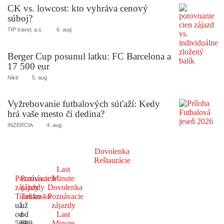
CK vs. lowcost: kto vyhráva cenový
súboj?
TIP travel, a.s.
6. aug
Berger Cup posunul latku: FC Barcelona a
17 500 eur
Niké
5. aug
Vyžrebovanie futbalových súťaží: Kedy
hrá vaše mesto či dedina?
INZERCIA
4. aug
Dovolenka
Reštaurácie
Last
Poznávacie
Poznávacie
Minute
zájazdy
zájazdy
Dovolenka
Turecko
Taliansko
Poznávacie
už
už
zájazdy
od
od
Last
599
699
Minute