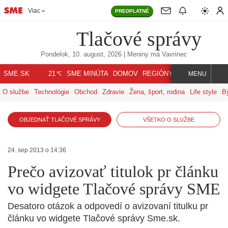
Viac
PREDPLATNÉ
Tlačové správy
Pondelok, 10. august, 2026
| Meniny má
Vavrinec
℃
SME.SK
SME MINÚTA
DOMOV
REGIÓNY
INDEX
SVET
21
MENU
O službe
Technológie
Obchod
Zdravie
Žena, šport, rodina
Life style
B
OBJEDNAŤ TLAČOVÉ SPRÁVY
VŠETKO O SLUŽBE
24. sep 2013 o 14:36
Prečo avizovať titulok pr článku
vo widgete Tlačové správy SME
Desatoro otázok a odpovedí o avizovaní titulku pr
článku vo widgete Tlačové správy Sme.sk.