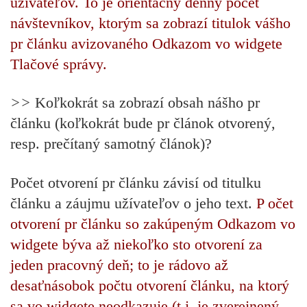
užívateľov. To je orientačný denný počet
návštevníkov, ktorým sa zobrazí titulok vášho
pr článku avizovaného Odkazom vo widgete
Tlačové správy.
>>
Koľkokrát sa zobrazí obsah nášho pr
článku (koľkokrát bude pr článok otvorený,
resp. prečítaný samotný článok)?
Počet otvorení pr článku závisí od titulku
článku a záujmu užívateľov o jeho text.
P
očet
otvorení pr článku so zakúpeným Odkazom vo
widgete býva až niekoľko sto otvorení za
jeden pracovný deň; to je rádovo až
desaťnásobok počtu otvorení článku, na ktorý
sa vo widgete neodkazuje (t.j. je zverejnený