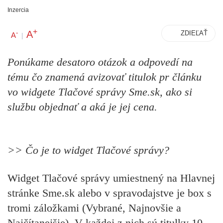
Inzercia
+
A
-
ZDIEĽAŤ
A
|
Ponúkame
desatoro otázok a odpovedí na
tému čo znamená
avizovať titulok pr článku
vo
widgete Tlačové správy Sme.sk, ako si
službu objednať a aká je jej cena
.
>> Čo je to
widget Tlačové správy?
Widget Tlačové správy
umiestnený na Hlavnej
stránke Sme.sk alebo v spravodajstve je box s
tromi záložkami (Vybrané, Najnovšie a
Najčítanejšie). V každej z nich sú titulky 10-