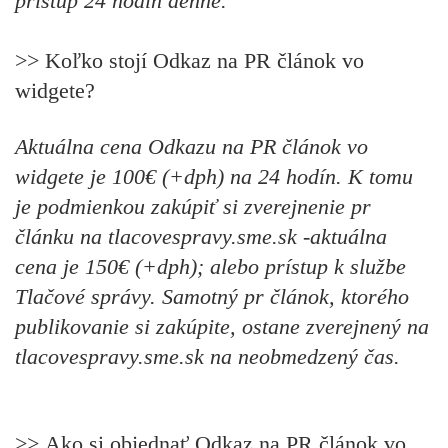
prístup 24 hodín denne.
>>
Koľko stojí
Odkaz na PR článok vo
widgete?
Aktuálna cena Odkazu na PR článok vo
widgete je 100€ (+dph) na 24 hodín. K tomu
je podmienkou zakúpiť si
zverejnenie pr
článku
na tlacovespravy.sme.sk -aktuálna
cena je 150€ (+dph); alebo
prístup k službe
Tlačové správy
. Samotný pr článok, ktorého
publikovanie si zakúpite, ostane zverejnený na
tlacovespravy.sme.sk na neobmedzený čas.
>>
Ako si objednať
Odkaz na PR článok vo