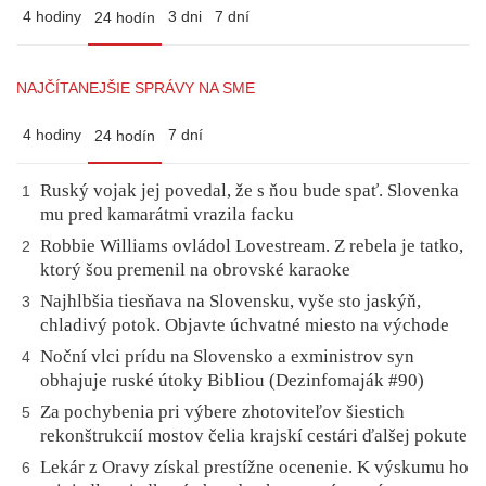
4 hodiny
3 dni
7 dní
24 hodín
NAJČÍTANEJŠIE SPRÁVY NA SME
4 hodiny
7 dní
24 hodín
Ruský vojak jej povedal, že s ňou bude spať. Slovenka
1
mu pred kamarátmi vrazila facku
Robbie Williams ovládol Lovestream. Z rebela je tatko,
2
ktorý šou premenil na obrovské karaoke
Najhlbšia tiesňava na Slovensku, vyše sto jaskýň,
3
chladivý potok. Objavte úchvatné miesto na východe
Noční vlci prídu na Slovensko a exministrov syn
4
obhajuje ruské útoky Bibliou (Dezinfomaják #90)
Za pochybenia pri výbere zhotoviteľov šiestich
5
rekonštrukcií mostov čelia krajskí cestári ďalšej pokute
Lekár z Oravy získal prestížne ocenenie. K výskumu ho
6