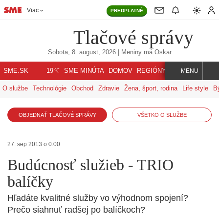
Viac
PREDPLATNÉ
Tlačové správy
Sobota, 8. august, 2026
| Meniny má
Oskar
℃
SME.SK
SME MINÚTA
DOMOV
REGIÓNY
INDEX
SVET
19
MENU
O službe
Technológie
Obchod
Zdravie
Žena, šport, rodina
Life style
B
OBJEDNAŤ TLAČOVÉ SPRÁVY
VŠETKO O SLUŽBE
27. sep 2013 o 0:00
Budúcnosť služieb - TRIO
balíčky
Hľadáte kvalitné služby vo výhodnom spojení?
Prečo siahnuť radšej po balíčkoch?