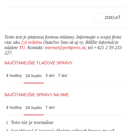
ZDIEĽAŤ
Tento text je platenou formou reklamy. Informujte o svojej firme
viac ako
2,6 milióna
čitateľov Sme.sk aj vy. Bližšie informácie
nájdete
TU
. Kontakt:
internet@petitpress.sk
; tel:+421 2 59 233
227.
NAJČÍTANEJŠIE TLAČOVÉ SPRÁVY
4 hodiny
3 dni
7 dní
24 hodín
NAJČÍTANEJŠIE SPRÁVY NA SME
4 hodiny
7 dní
24 hodín
Toto nie je normálne
1
Jarjabková Garajová: Dcérin výbuch hnevu ma už