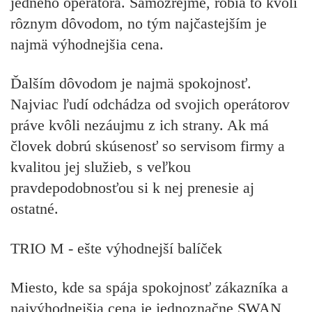
jedného operátora. Samozrejme, robia to kvôli
rôznym dôvodom, no tým najčastejším je
najmä výhodnejšia cena.
Ďalším dôvodom je najmä spokojnosť.
Najviac ľudí odchádza od svojich operátorov
práve kvôli nezáujmu z ich strany. Ak má
človek dobrú skúsenosť so servisom firmy a
kvalitou jej služieb, s veľkou
pravdepodobnosťou si k nej prenesie aj
ostatné.
TRIO M -
ešte výhodnejší balíček
Miesto, kde sa spája spokojnosť zákazníka a
najvýhodnejšia cena je jednoznačne SWAN