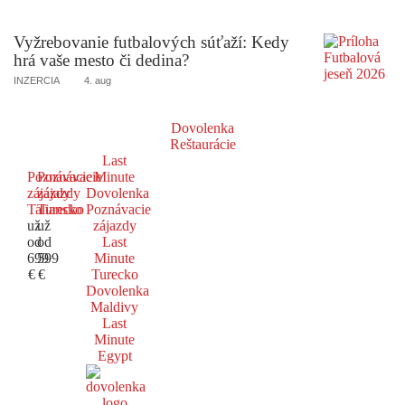
Vyžrebovanie futbalových súťaží: Kedy
hrá vaše mesto či dedina?
INZERCIA
4. aug
Dovolenka
Reštaurácie
Last
Poznávacie
Poznávacie
Minute
zájazdy
zájazdy
Dovolenka
Taliansko
Turecko
Poznávacie
už
už
zájazdy
od
od
Last
699
599
Minute
€
€
Turecko
Dovolenka
Maldivy
Last
Minute
Egypt