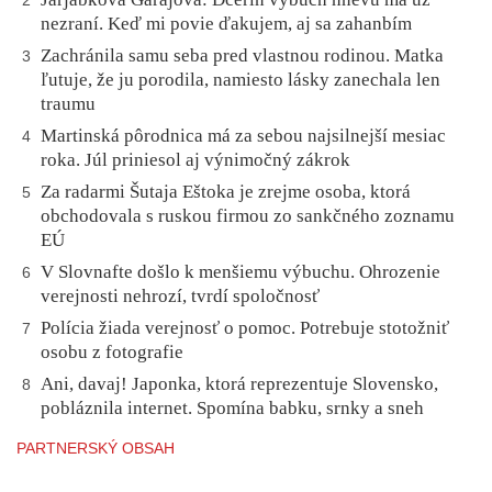
2
nezraní. Keď mi povie ďakujem, aj sa zahanbím
Zachránila samu seba pred vlastnou rodinou. Matka
3
ľutuje, že ju porodila, namiesto lásky zanechala len
traumu
Martinská pôrodnica má za sebou najsilnejší mesiac
4
roka. Júl priniesol aj výnimočný zákrok
Za radarmi Šutaja Eštoka je zrejme osoba, ktorá
5
obchodovala s ruskou firmou zo sankčného zoznamu
EÚ
V Slovnafte došlo k menšiemu výbuchu. Ohrozenie
6
verejnosti nehrozí, tvrdí spoločnosť
Polícia žiada verejnosť o pomoc. Potrebuje stotožniť
7
osobu z fotografie
Ani, davaj! Japonka, ktorá reprezentuje Slovensko,
8
pobláznila internet. Spomína babku, srnky a sneh
PARTNERSKÝ OBSAH