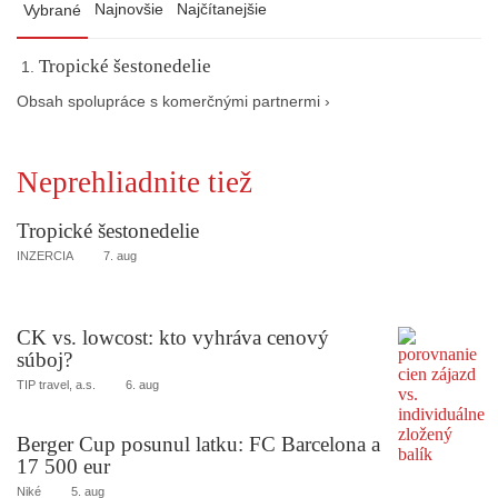
Najnovšie
Najčítanejšie
Vybrané
Tropické šestonedelie
Obsah spolupráce s komerčnými partnermi ›
Neprehliadnite tiež
Tropické šestonedelie
INZERCIA
7. aug
CK vs. lowcost: kto vyhráva cenový
súboj?
TIP travel, a.s.
6. aug
Berger Cup posunul latku: FC Barcelona a
17 500 eur
Niké
5. aug