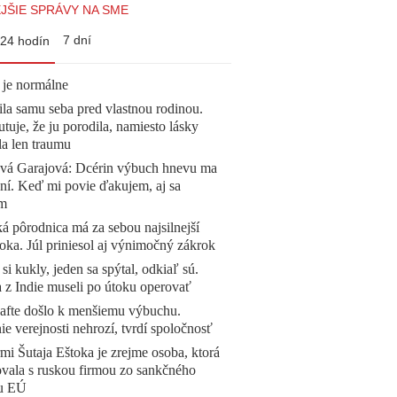
JŠIE SPRÁVY NA SME
7 dní
24 hodín
 je normálne
la samu seba pred vlastnou rodinou.
tuje, že ju porodila, namiesto lásky
la len traumu
ová Garajová: Dcérin výbuch hnevu ma
ní. Keď mi povie ďakujem, aj sa
ím
á pôrodnica má za sebou najsilnejší
oka. Júl priniesol aj výnimočný zákrok
 si kukly, jeden sa spýtal, odkiaľ sú.
a z Indie museli po útoku operovať
afte došlo k menšiemu výbuchu.
e verejnosti nehrozí, tvrdí spoločnosť
mi Šutaja Eštoka je zrejme osoba, ktorá
vala s ruskou firmou zo sankčného
u EÚ