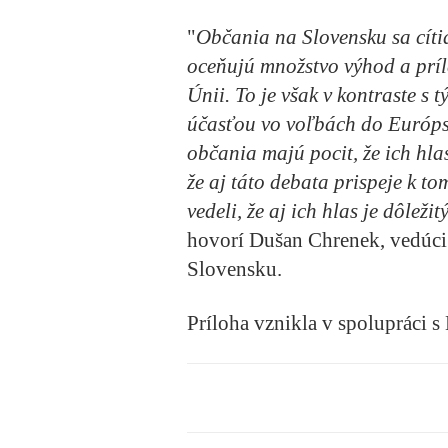
"
Občania na Slovensku sa cíti
oceňujú množstvo výhod a príle
Únii. To je však v kontraste s 
účasťou vo voľbách do Európs
občania majú pocit, že ich hl
že aj táto debata prispeje k t
vedeli, že aj ich hlas je dôlež
hovorí Dušan Chrenek, vedúci
Slovensku.
Príloha vznikla v spolupráci 