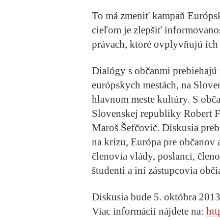
To má zmeniť kampaň Európsk
cieľom je zlepšiť informovanosť
právach, ktoré ovplyvňujú ic
Dialógy s občanmi prebiehajú
európskych mestách, na Slove
hlavnom meste kultúry. S obč
Slovenskej republiky Robert 
Maroš Šefčovič. Diskusia pr
na krízu, Európa pre občanov
členovia vlády, poslanci, člen
študenti a iní zástupcovia obči
Diskusia bude 5. októbra 2013
Viac informácií nájdete na:
htt