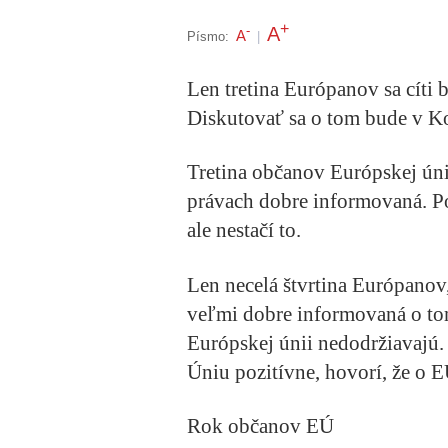
+
A
-
A
Písmo:
|
Len tretina Európanov sa cíti 
Diskutovať sa o tom bude v Ko
Tretina občanov Európskej únie
právach dobre informovaná. Pod
ale nestačí to.
Len necelá štvrtina Európanov, 
veľmi dobre informovaná o tom
Európskej únii nedodržiavajú. 
Úniu pozitívne, hovorí, že o 
Rok občanov EÚ