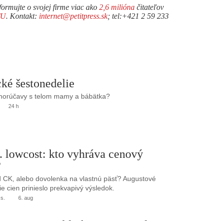
formujte o svojej firme viac ako
2,6 milióna
čitateľov
TU
. Kontakt:
internet@petitpress.sk
; tel:+421 2 59 233
ké šestonedelie
 horúčavy s telom mamy a bábätka?
24 h
. lowcost: kto vyhráva cenový
?
 CK, alebo dovolenka na vlastnú päsť? Augustové
e cien prinieslo prekvapivý výsledok.
.s.
6. aug