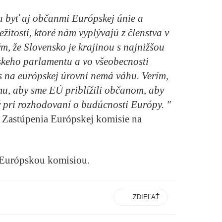
a byť aj občanmi Európskej únie a
žitostí, ktoré nám vyplývajú z členstva v
tým, že Slovensko je krajinou s najnižšou
keho parlamentu a vo všeobecnosti
as na európskej úrovni nemá váhu. Verím,
omu, aby sme EÚ priblížili občanom, aby
itý pri rozhodovaní o budúcnosti Európy. "
 Zastúpenia Európskej komisie na
s Európskou komisiou.
ZDIEĽAŤ