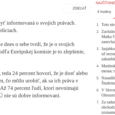
NAJČÍTANE
ZDIEĽAŤ
4 hodiny
byť informovaná o svojich právach.
Toto nie
1
.
šiciach.
Zachráni
2
.
Matka ľu
zanecha
 dnes o sebe tvrdí, že je o svojich
Jarjabk
3
.
ľa Európskej komisie je to zlepšenie,
už nezra
zahanb
Martinsk
4
.
mesiac r
teda 24 percent hovorí, že je dosť alebo
Nasadili
5
.
, čo môžu urobiť, ak sa ich práva v
Študent
Až 74 percent ľudí, ktorí nevnímajú
V Slovn
6
.
EÚ nie sú dobre informovaní.
Ohrozeni
Za radar
7
.
obchodo
zoznam