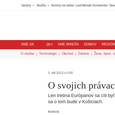
Správy
Služby
Noviny na webe
Last Minute Dovolenka
Slov
SME.SK
SME MINÚTA
DOMOV
REGIÓN
℃
28
O službe
Technológie
Obchod
Zdravie
Žena, šport, r
3. okt 2013 o 0:00
O svojich práva
Len tretina Európanov sa cíti by
sa o tom bude v Košiciach.
Inzercia