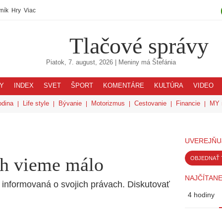
ník
Hry
Viac
Tlačové správy
Piatok, 7. august, 2026
| Meniny má
Štefánia
Y
INDEX
SVET
ŠPORT
KOMENTÁRE
KULTÚRA
VIDEO
odina
Life style
Bývanie
Motorizmus
Cestovanie
Financie
MY 
UVEREJŇU
ch vieme málo
OBJEDNAŤ 
NAJČÍTANE
ť informovaná o svojich právach. Diskutovať
4 hodiny