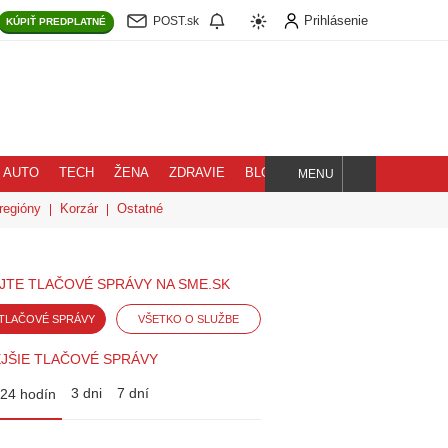
Prihlásenie
POST.sk
KÚPIŤ
PREDPLATNÉ
AUTO
TECH
ŽENA
ZDRAVIE
BLOG
MENU
Hľadaj
regióny
Korzár
Ostatné
JTE TLAČOVÉ SPRÁVY NA SME.SK
TLAČOVÉ SPRÁVY
VŠETKO O SLUŽBE
JŠIE TLAČOVÉ SPRÁVY
3 dni
7 dní
24 hodín