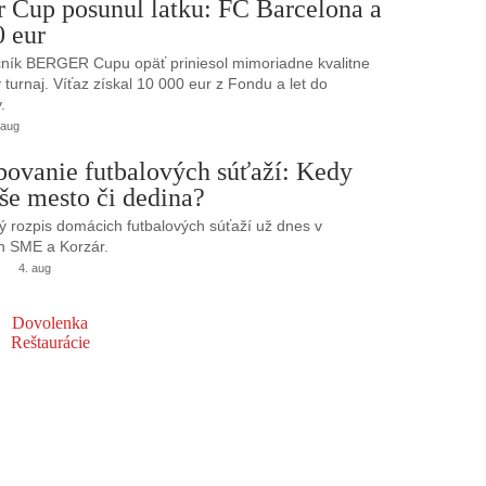
r Cup posunul latku: FC Barcelona a
0 eur
ník BERGER Cupu opäť priniesol mimoriadne kvalitne
turnaj. Víťaz získal 10 000 eur z Fondu a let do
.
 aug
bovanie futbalových súťaží: Kedy
še mesto či dedina?
 rozpis domácich futbalových súťaží už dnes v
h SME a Korzár.
4. aug
Dovolenka
Reštaurácie