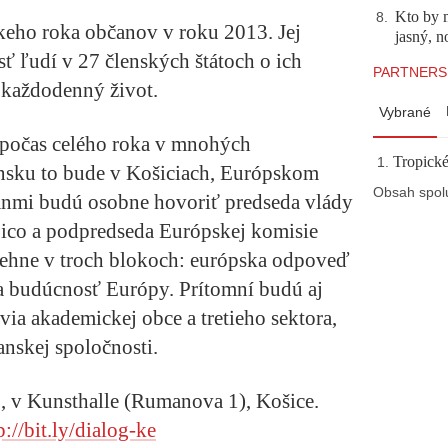
Kto by 
8
.
eho roka občanov v roku 2013. Jej
jasný, n
 ľudí v 27 členských štátoch o ich
PARTNERS
h každodenný život.
Vybrané
 počas celého roka v mnohých
Tropické
nsku to bude v Košiciach, Európskom
Obsah spol
anmi budú osobne hovoriť predseda vlády
Fico a podpredseda Európskej komisie
ebehne v troch blokoch: európska odpoveď
 a budúcnosť Európy. Prítomní budú aj
ovia akademickej obce a tretieho sektora,
anskej spoločnosti.
, v Kunsthalle (Rumanova 1), Košice.
p://bit.ly/dialog-ke