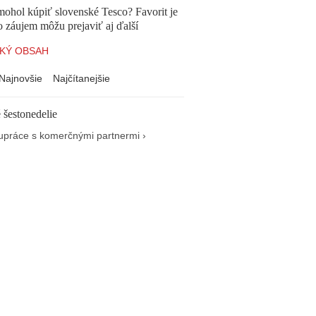
mohol kúpiť slovenské Tesco? Favorit je
o záujem môžu prejaviť aj ďalší
KÝ OBSAH
Najnovšie
Najčítanejšie
 šestonedelie
upráce s komerčnými partnermi ›