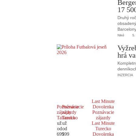
Berge
17 50
Druhý roč
obsadený 
Barcelony
Niké
5.
Vyžre
hrá va
Kompletný
denníkoc
INZERCIA
Last Minute
Poznávacie
Poznávacie
Dovolenka
zájazdy
zájazdy
Poznávacie
Taliansko
Turecko
zájazdy
už
už
Last Minute
od
od
Turecko
699
599
Dovolenka