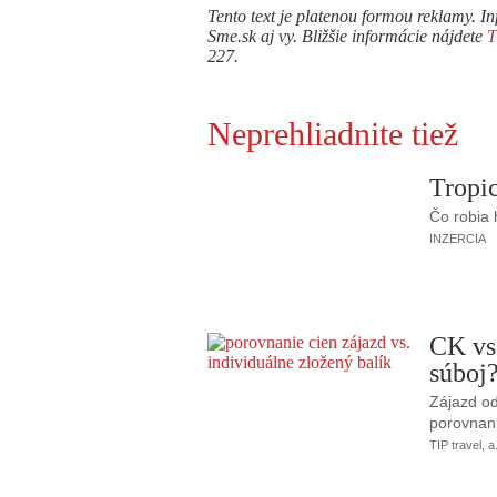
Tento text je platenou formou reklamy. In
Sme.sk aj vy. Bližšie informácie nájdete
227.
Neprehliadnite tiež
Tropic
Čo robia
INZERCIA
CK vs
súboj
Zájazd od
porovnani
TIP travel, a