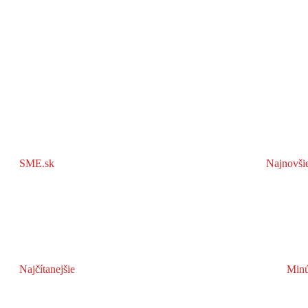
SME.sk
Najnovši
Najčítanejšie
Minú