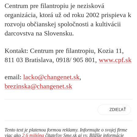
Centrum pre filantropiu
je nezisková
organizácia, ktorá už od roku 2002 prispieva k
rozvoju občianskej spoločnosti a kultivácii
darcovstva na Slovensku.
Kontakt: Centrum pre filantropiu, Kozia 11,
811 03 Bratislava, 0918/ 905 801,
www.cpf.sk
email:
lacko@changenet.sk
,
brezinska@changenet.sk
ZDIEĽAŤ
Tento text je platenou formou reklamy. Informujte o svojej firme
viac ako
2,6 milióna
čitateľov Sme.sk aj vy. Bližšie informácie