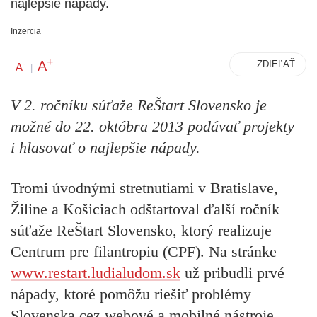
najlepšie nápady.
Inzercia
+
A
-
ZDIEĽAŤ
A
|
V 2. ročníku súťaže ReŠtart Slovensko je
možné do 22. októbra 2013 podávať projekty
i hlasovať o najlepšie nápady.
Tromi úvodnými stretnutiami v Bratislave,
Žiline a Košiciach odštartoval ďalší ročník
súťaže ReŠtart Slovensko, ktorý realizuje
Centrum pre filantropiu (CPF). Na stránke
www.restart.ludialudom.sk
už pribudli prvé
nápady, ktoré pomôžu riešiť problémy
Slovenska cez webové a mobilné nástroje