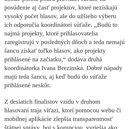
posúdenie aj časť projektov, ktoré nezískajú
vysoký počet hlasov, ale do užšieho výberu
ich odporučia koordinátori súťaže. „Budú to
najmä projekty, ktoré prihlasovatelia
zaregistrujú v posledných dňoch a teda nemajú
šancu získať toľko hlasov, ako projekty
prihlásené na začiatku,“ dodáva druhá
koordinátorka Ivana Brezinská. Dobré nápady
majú teda šancu, aj keď budú do súťaže
prihlásené neskôr.
Z desiatich finalistov vzídu v druhom
hlasovaní traja víťazi, ktorí pomocou webu či
mobilnej aplikácie zlepšia transparentnosť
štátnej správy, boj s korupciou, vyriešia ako