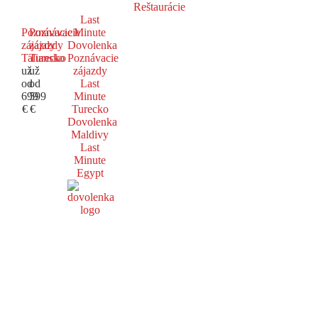
Reštaurácie
Last
Poznávacie
Poznávacie
Minute
zájazdy
zájazdy
Dovolenka
Taliansko
Turecko
Poznávacie
už
už
zájazdy
od
od
Last
699
599
Minute
€
€
Turecko
Dovolenka
Maldivy
Last
Minute
Egypt