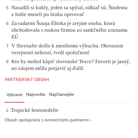
Nasadili si kukly, jeden sa spýtal, odkiaľ sú. Študenta
5
z Indie museli po útoku operovať
Za radarmi Šutaja Eštoka je zrejme osoba, ktorá
6
obchodovala s ruskou firmou zo sankčného zoznamu
EÚ
V Slovnafte došlo k menšiemu výbuchu. Ohrozenie
7
verejnosti nehrozí, tvrdí spoločnosť
Kto by mohol kúpiť slovenské Tesco? Favorit je jasný,
8
no záujem môžu prejaviť aj ďalší
PARTNERSKÝ OBSAH
Najnovšie
Najčítanejšie
Vybrané
Tropické šestonedelie
Obsah spolupráce s komerčnými partnermi ›