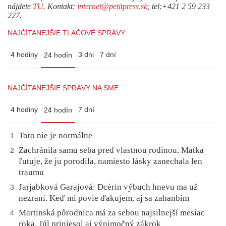
nájdete
TU
. Kontakt:
internet@petitpress.sk
; tel:+421 2 59 233
227.
NAJČÍTANEJŠIE TLAČOVÉ SPRÁVY
4 hodiny
3 dni
7 dní
24 hodín
NAJČÍTANEJŠIE SPRÁVY NA SME
4 hodiny
7 dní
24 hodín
Toto nie je normálne
1
Zachránila samu seba pred vlastnou rodinou. Matka
2
ľutuje, že ju porodila, namiesto lásky zanechala len
traumu
Jarjabková Garajová: Dcérin výbuch hnevu ma už
3
nezraní. Keď mi povie ďakujem, aj sa zahanbím
Martinská pôrodnica má za sebou najsilnejší mesiac
4
roka. Júl priniesol aj výnimočný zákrok