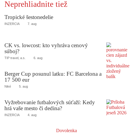
Neprehliadnite tiež
Tropické šestonedelie
INZERCIA
7. aug
CK vs. lowcost: kto vyhráva cenový
súboj?
TIP travel, a.s.
6. aug
Berger Cup posunul latku: FC Barcelona a
17 500 eur
Niké
5. aug
Vyžrebovanie futbalových súťaží: Kedy
hrá vaše mesto či dedina?
INZERCIA
4. aug
Dovolenka