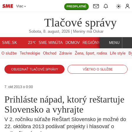
Viac
PREDPLATNÉ
Tlačové správy
Sobota, 8. august, 2026
| Meniny má
Oskar
℃
SME.SK
SME MINÚTA
DOMOV
REGIÓNY
INDEX
SVET
23
MENU
O službe
Technológie
Obchod
Zdravie
Žena, šport, rodina
Life style
B
OBJEDNAŤ TLAČOVÉ SPRÁVY
VŠETKO O SLUŽBE
7. okt 2013 o 0:00
Prihláste nápad, ktorý reštartuje
Slovensko a vyhrajte
V 2. ročníku súťaže ReŠtart Slovensko je možné do
22. októbra 2013 podávať projekty i hlasovať o