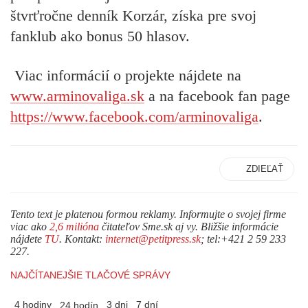
štvrťročne denník Korzár, získa pre svoj
fanklub ako bonus 50 hlasov.
Viac informácií o projekte nájdete na
www.arminovaliga.sk
a na facebook fan page
https://www.facebook.com/arminovaliga
.
ZDIEĽAŤ
Tento text je platenou formou reklamy. Informujte o svojej firme
viac ako
2,6 milióna
čitateľov Sme.sk aj vy. Bližšie informácie
nájdete
TU
. Kontakt:
internet@petitpress.sk
; tel:+421 2 59 233
227.
NAJČÍTANEJŠIE TLAČOVÉ SPRÁVY
4 hodiny
3 dni
7 dní
24 hodín