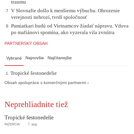
traumu
V Slovnafte došlo k menšiemu výbuchu. Ohrozenie
7
verejnosti nehrozí, tvrdí spoločnosť
Pamiatkari budú od Vietnamcov žiadať nápravu. Vdova
8
po mafiánovi spomína, ako vyzerala vila zvnútra
PARTNERSKÝ OBSAH
Najnovšie
Najčítanejšie
Vybrané
Tropické šestonedelie
Obsah spolupráce s komerčnými partnermi ›
Neprehliadnite tiež
Tropické šestonedelie
INZERCIA
7. aug