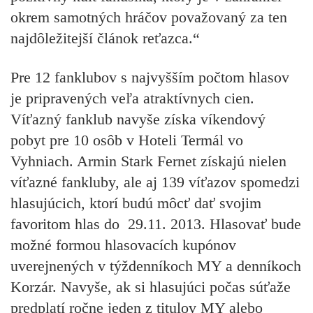
okrem samotných hráčov považovaný za ten
najdôležitejší článok reťazca.“
Pre 12 fanklubov s najvyšším počtom hlasov
je pripravených veľa atraktívnych cien.
Víťazný fanklub navyše získa víkendový
pobyt pre 10 osôb v Hoteli Termál vo
Vyhniach. Armin Stark Fernet získajú nielen
víťazné fankluby, ale aj 139 víťazov spomedzi
hlasujúcich, ktorí budú môcť dať svojim
favoritom hlas do 29.11. 2013. Hlasovať bude
možné formou hlasovacích kupónov
uverejnených v týždenníkoch MY a denníkoch
Korzár. Navyše, ak si hlasujúci počas súťaže
predplatí ročne jeden z titulov MY alebo