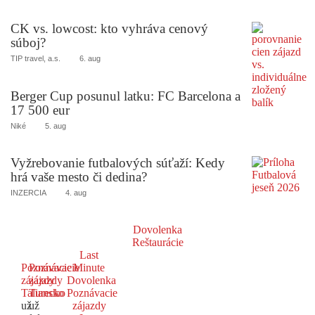
CK vs. lowcost: kto vyhráva cenový
súboj?
TIP travel, a.s.
6. aug
Berger Cup posunul latku: FC Barcelona a
17 500 eur
Niké
5. aug
Vyžrebovanie futbalových súťaží: Kedy
hrá vaše mesto či dedina?
INZERCIA
4. aug
Dovolenka
Reštaurácie
Last
Poznávacie
Poznávacie
Minute
zájazdy
zájazdy
Dovolenka
Taliansko
Turecko
Poznávacie
už
už
zájazdy