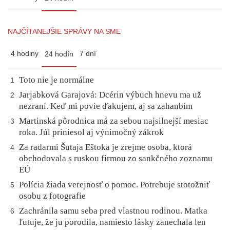
NAJČÍTANEJŠIE SPRÁVY NA SME
4 hodiny
7 dní
24 hodín
Toto nie je normálne
1
Jarjabková Garajová: Dcérin výbuch hnevu ma už
2
nezraní. Keď mi povie ďakujem, aj sa zahanbím
Martinská pôrodnica má za sebou najsilnejší mesiac
3
roka. Júl priniesol aj výnimočný zákrok
Za radarmi Šutaja Eštoka je zrejme osoba, ktorá
4
obchodovala s ruskou firmou zo sankčného zoznamu
EÚ
Polícia žiada verejnosť o pomoc. Potrebuje stotožniť
5
osobu z fotografie
Zachránila samu seba pred vlastnou rodinou. Matka
6
ľutuje, že ju porodila, namiesto lásky zanechala len