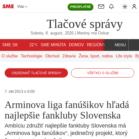
Viac
PREDPLATNÉ
Tlačové správy
Sobota, 8. august, 2026
| Meniny má
Oskar
℃
SME.SK
SME MINÚTA
DOMOV
REGIÓNY
INDEX
SVET
22
MENU
O službe
Technológie
Obchod
Zdravie
Žena, šport, rodina
Life style
B
OBJEDNAŤ TLAČOVÉ SPRÁVY
VŠETKO O SLUŽBE
7. okt 2013 o 0:00
Arminova liga fanúšikov hľadá
najlepšie fankluby Slovenska
Ambíciu združiť najlepšie fankluby Slovenska má
„Arminova liga fanúšikov“, jedinečný projekt, ktorý