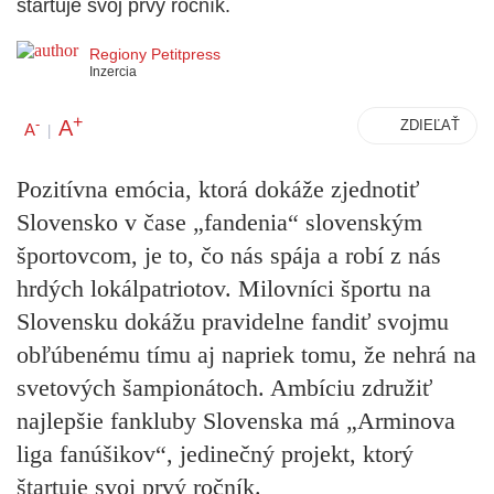
štartuje svoj prvý ročník.
Regiony Petitpress
Inzercia
+
A
-
ZDIEĽAŤ
A
|
Pozitívna emócia, ktorá dokáže zjednotiť
Slovensko v čase „fandenia“ slovenským
športovcom, je to, čo nás spája a robí z nás
hrdých lokálpatriotov. Milovníci športu na
Slovensku dokážu pravidelne fandiť svojmu
obľúbenému tímu aj napriek tomu, že nehrá na
svetových šampionátoch. Ambíciu združiť
najlepšie fankluby Slovenska má „Arminova
liga fanúšikov“, jedinečný projekt, ktorý
štartuje svoj prvý ročník.