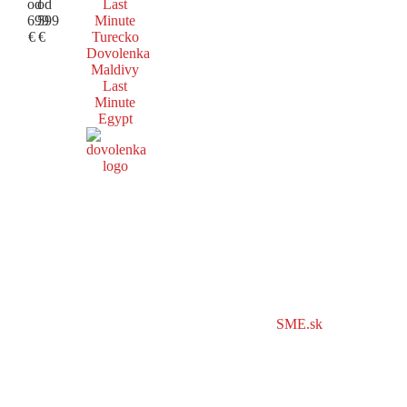
od
od
Last
699
599
Minute
€
€
Turecko
Dovolenka
Maldivy
Last
Minute
Egypt
SME.sk