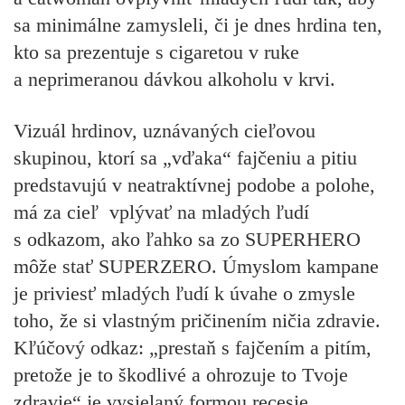
sa minimálne zamysleli, či je dnes hrdina ten,
kto sa prezentuje s cigaretou v ruke
a neprimeranou dávkou alkoholu v krvi.
Vizuál hrdinov, uznávaných cieľovou
skupinou, ktorí sa „vďaka“ fajčeniu a pitiu
predstavujú v neatraktívnej podobe a polohe,
má za cieľ vplývať na mladých ľudí
s odkazom, ako ľahko sa zo SUPERHERO
môže stať SUPERZERO. Úmyslom kampane
je priviesť mladých ľudí k úvahe o zmysle
toho, že si vlastným pričinením ničia zdravie.
Kľúčový odkaz: „prestaň s fajčením a pitím,
pretože je to škodlivé a ohrozuje to Tvoje
zdravie“ je vysielaný formou recesie