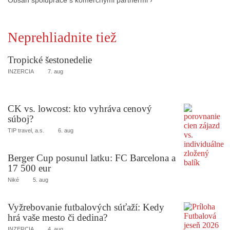
Obsah spolupráce s komerčnými partnermi ›
Neprehliadnite tiež
Tropické šestonedelie
INZERCIA
7. aug
CK vs. lowcost: kto vyhráva cenový
súboj?
TIP travel, a.s.
6. aug
Berger Cup posunul latku: FC Barcelona a
17 500 eur
Niké
5. aug
Vyžrebovanie futbalových súťaží: Kedy
hrá vaše mesto či dedina?
INZERCIA
4. aug