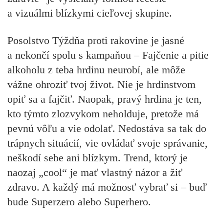
a vizuálmi blízkymi cieľovej skupine.
Posolstvo Týždňa proti rakovine je jasné
a nekončí spolu s kampaňou – Fajčenie a pitie
alkoholu z teba hrdinu neurobí, ale môže
vážne ohroziť tvoj život. Nie je hrdinstvom
opiť sa a fajčiť. Naopak, pravý hrdina je ten,
kto týmto zlozvykom neholduje, pretože má
pevnú vôľu a vie odolať. Nedostáva sa tak do
trápnych situácií, vie ovládať svoje správanie,
neškodí sebe ani blízkym. Trend, ktorý je
naozaj „cool“ je mať vlastný názor a žiť
zdravo. A každý má možnosť vybrať si – buď
bude
Superzero
alebo
Superhero.