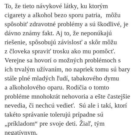
To, že tieto návykové látky, ku ktorým
cigarety a alkohol bezo sporu patria, môžu
spôsobiť zdravotné problémy a sú škodlivé, je
dávno známy fakt. Aj to, že neponúkajú
riešenie, spôsobujú závislosť a skôr môžu
z človeka spraviť trosku ako mu pomôcť.
Verejne sa hovorí o možných problémoch s
ich trvalým užívaním, no napriek tomu sú bary
stále plné mladých ľudí, tabakového dymu
a alkoholového oparu. Rodičia o tomto
probléme mnohokrát nehovoria a ešte častejšie
nevedia, či nechcú vedieť. Sú ale i takí, ktorí
takéto správanie tolerujú prípadne sú
„príkladom“ pre svoje deti. Žiaľ, tým
negatívnym.