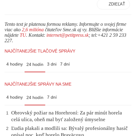
ZDIEĽAŤ
Tento text je platenou formou reklamy. Informujte o svojej firme
viac ako
2,6 milióna
čitateľov Sme.sk aj vy. Bližšie informácie
nájdete
TU
. Kontakt:
internet@petitpress.sk
; tel:+421 2 59 233
227.
NAJČÍTANEJŠIE TLAČOVÉ SPRÁVY
4 hodiny
3 dni
7 dní
24 hodín
NAJČÍTANEJŠIE SPRÁVY NA SME
4 hodiny
7 dní
24 hodín
Obrovský požiar na Horehroní: Za pár minút horela
1
celá ulica, oheň mal byť založený úmyselne
Ľudia plakali a modlili sa: Bývalý profesionálny hasič
2
opísal noc, keď horelo Braväcovo