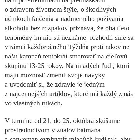
o zdravom životnom štýle, o škodlivých
účinkoch fajčenia a nadmerného požívania
alkoholu bez rozpakov priznáva, že oba tieto
fenomény im nie sú neznáme, rozhodli sme sa
v rámci každoročného Týždňa proti rakovine
našu kampaň tentokrát smerovať na cieľovú
skupinu 13-25 rokov. Na mladých ľudí, ktorí
majú možnosť zmeniť svoje návyky
a uvedomiť si, že zdravie je jedným
z najcennejších artiklov, ktoré má každý z nás
vo vlastných rukách.
V termíne od 21. do 25. októbra skúšame
prostredníctvom vizuálov batmana
a catwoman ovplyvniť mladých ľudí tak, aby