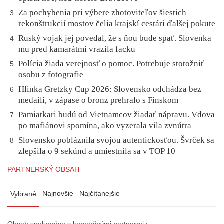
Za pochybenia pri výbere zhotoviteľov šiestich
3
rekonštrukcií mostov čelia krajskí cestári ďalšej pokute
Ruský vojak jej povedal, že s ňou bude spať. Slovenka
4
mu pred kamarátmi vrazila facku
Polícia žiada verejnosť o pomoc. Potrebuje stotožniť
5
osobu z fotografie
Hlinka Gretzky Cup 2026: Slovensko odchádza bez
6
medailí, v zápase o bronz prehralo s Fínskom
Pamiatkari budú od Vietnamcov žiadať nápravu. Vdova
7
po mafiánovi spomína, ako vyzerala vila zvnútra
Slovensko pobláznila svojou autentickosťou. Švrček sa
8
zlepšila o 9 sekúnd a umiestnila sa v TOP 10
PARTNERSKÝ OBSAH
Najnovšie
Najčítanejšie
Vybrané