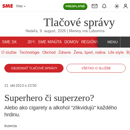
Viac
PREDPLATNÉ
Tlačové správy
Nedeľa, 9. august, 2026
| Meniny má
Ľubomíra
℃
SME.SK
SME MINÚTA
DOMOV
REGIÓNY
INDEX
SVET
20
MENU
O službe
Technológie
Obchod
Zdravie
Žena, šport, rodina
Life style
B
OBJEDNAŤ TLAČOVÉ SPRÁVY
VŠETKO O SLUŽBE
21. okt 2013 o 23:50
Superhero či superzero?
Alebo ako cigarety a alkohol "zlikvidujú" každého
hrdinu.
Inzercia