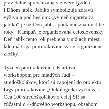
pravidelne sprevádzaná v závere týždňa
i Dňom jabĺk. Jablko symbolizuje zdravú
výživu a pod heslom: „vymeň cigaretu za
jablko“ je už Deň jabĺk spontánne známy dlhé
roky. Kampaň je organizovaná celoslovensky.
Deň jabĺk tento rok prebieha v sídlach miest,
kde má Liga proti rakovine svoje organizačné
zložky.
Týždeň proti rakovine odštartoval
workshopom pre mladých ľudí –
stredoškolákov, ktorí sú zapojení do projektu
Ligy proti rakovine „Onkologická výchova“.
Cca 100 stredoškolákov z celej SR sa
zúčastnilo 4-dňového workshopu, obsahom