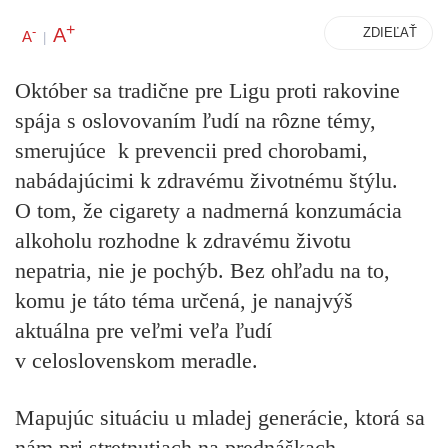
+
A
-
ZDIEĽAŤ
A
|
Október sa tradične pre Ligu proti rakovine
spája s oslovovaním ľudí na rôzne témy,
smerujúce k prevencii pred chorobami,
nabádajúcimi k zdravému životnému štýlu.
O tom, že cigarety a nadmerná konzumácia
alkoholu rozhodne k zdravému životu
nepatria, nie je pochýb. Bez ohľadu na to,
komu je táto téma určená, je nanajvýš
aktuálna pre veľmi veľa ľudí
v celoslovenskom meradle.
Mapujúc situáciu u mladej generácie, ktorá sa
nám pri stretnutiach na prednáškach