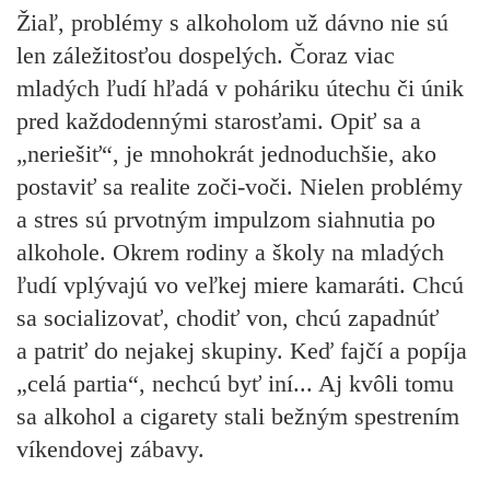
Žiaľ, problémy s alkoholom už dávno nie sú
len záležitosťou dospelých. Čoraz viac
mladých ľudí hľadá v poháriku útechu či únik
pred každodennými starosťami. Opiť sa a
„neriešiť“, je mnohokrát jednoduchšie, ako
postaviť sa realite zoči-voči. Nielen problémy
a stres sú prvotným impulzom siahnutia po
alkohole. Okrem rodiny a školy na mladých
ľudí vplývajú vo veľkej miere kamaráti. Chcú
sa socializovať, chodiť von, chcú zapadnúť
a patriť do nejakej skupiny. Keď fajčí a popíja
„celá partia“, nechcú byť iní... Aj kvôli tomu
sa alkohol a cigarety stali bežným spestrením
víkendovej zábavy.