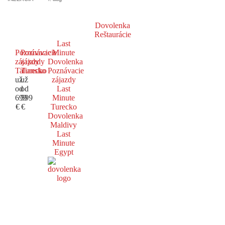
Dovolenka
Reštaurácie
Last
Poznávacie
Poznávacie
Minute
zájazdy
zájazdy
Dovolenka
Taliansko
Turecko
Poznávacie
už
už
zájazdy
od
od
Last
699
599
Minute
€
€
Turecko
Dovolenka
Maldivy
Last
Minute
Egypt